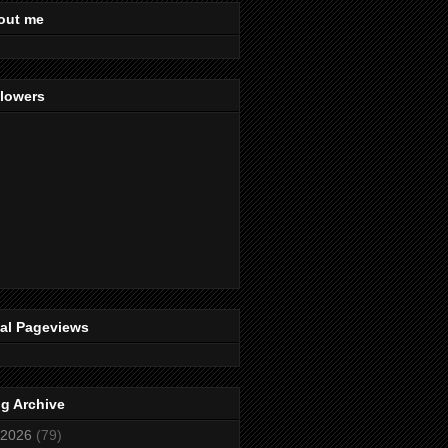
out me
llowers
tal Pageviews
g Archive
2026
(79)