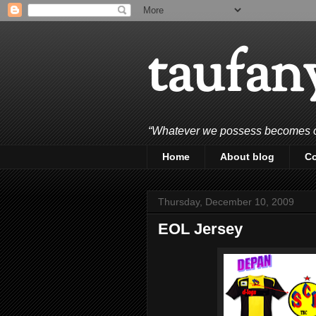
taufan
“Whatever we possess becomes of 
Home
About blog
C
Thursday, December 10, 2009
EOL Jersey