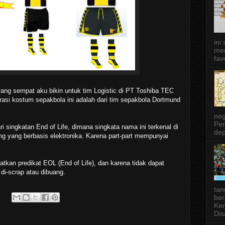
ini
men
favo
yang sempat aku bikin untuk tim Logistic di PT Toshiba TEC
rasi kostum sepakbola ini adalah dari tim sepakbola Dortmund
neg
Per
i singkatan End of Life, dimana singkata nama ini terkenal di
dep
ing yang berbasis elektronika. Karena part-part mempunyai
tkan predikat EOL (End of Life), dan karena tidak dapat
i-scrap atau dibuang.
tan
ber
Ken
Dis