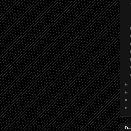
►
►
►
►
Tra