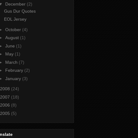
▼
December
(2)
Gus Dur Quotes
EOL Jersey
►
October
(4)
►
August
(1)
►
June
(1)
►
May
(1)
►
March
(7)
►
February
(2)
►
January
(3)
2008
(24)
2007
(18)
2006
(8)
2005
(5)
nslate