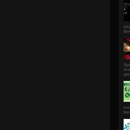
leb
film
Spi
ora
ged
me
ber