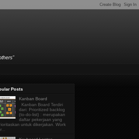
others"
pular Posts
Kanban Board
Kanban Board Terdiri
dari: Prioritized backlog
(to-do-list) : merupakan
daftar pekerjaan yang
rioritaskan untuk dikerjakan. Work
r...