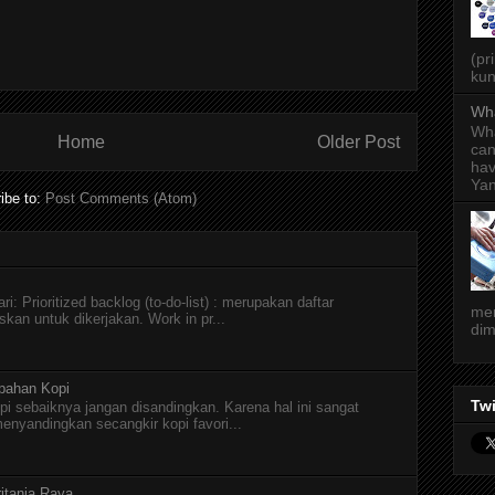
(pr
kun
Wha
Wha
Home
Older Post
can
hav
Yan
ibe to:
Post Comments (Atom)
i: Prioritized backlog (to-do-list) : merupakan daftar
men
skan untuk dikerjakan. Work in pr...
dim
pahan Kopi
Twi
pi sebaiknya jangan disandingkan. Karena hal ini sangat
menyandingkan secangkir kopi favori...
itania Raya