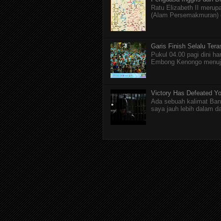
Ratu Elizabeth II merupa
(Alam Persemakmuran) da
Garis Finish Selalu Ter
Pukul 04.00 pagi dini ha
Embong Kenongo menuju 
Victory Has Defeated Y
Ada sebuah kalimat Ban
saya jauh lebih dalam dar