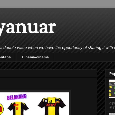
yanuar
double value when we have the opportunity of sharing it with 
ontens
Cinema-cinema
Po
dip
in p