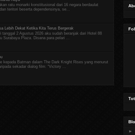
kan ratu monarki konstitusional dari 16 negara berdaulat
Ab
n teritori beserta dependensinya, se...
asa Lebih Dekat Ketika Kita Terus Bergerak
Fo
ri tanggal 2 Agustus 2026 aku sudah beranjak dari Hotel 88
Surabaya Plaza. Disana para pelari ...
ou
e kepada Batman dalam The Dark Knight Rises yang menurut
ipada sekadar dialog film: “Victory ...
To
Blo
►