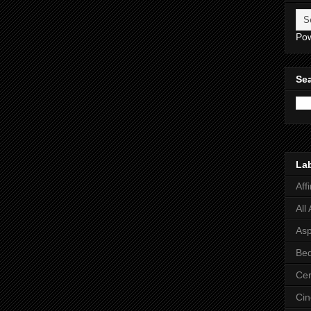
Po
Sea
La
Aff
All
Asp
Bed
Cer
Ci