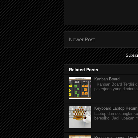
Newer Post
Subscr
Related Posts
Kanban Board
Kanban Board Terdiri dar
pekerjaan yang dipriorita
Keyboard Laptop Ketum
Laptop dan secangkir ko
beresiko. Jadi lupakan 
Penguasa Inggris dan Br