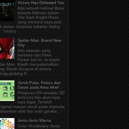
Victory Has Defeated You
Ada sebuah kalimat Bane
kepada Batman dalam
The Dark Knight Rises
yang menurut saya jauh
ih dalam daripada sekadar dialog
: “Victory ...
Spider-Man: Brand New
Day
Ada sesuatu yang
berbeda dari Peter
Parker kali ini. Ia masih
der-Man. Masih menyelamatkan
ng. Masih berayun di antara
ung-gedung N...
Sendi Putar, Peluru dan
Geser pada Area leher
Pelajaran IPA sewaktu SD
tentunya kita akan lupa-
lupa ingat. Terlebih
ngenai macam sendi pada manusia
dasarkan sifat dan arah geraka...
Jenis-Jenis Warna
Color Vocabulary Jenis-