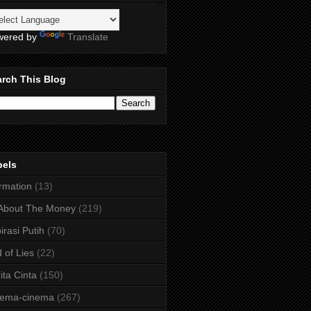
wered by
Translate
rch This Blog
bels
irmation
(13)
 About The Money
(219)
irasi Putih
(70)
 of Lies
(22)
ita Cinta
(150)
nema-cinema
(267)