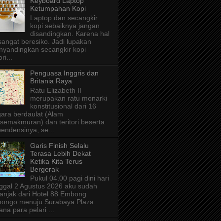
Keyboard Laptop
Ketumpahan Kopi
Laptop dan secangkir
kopi sebaiknya jangan
disandingkan. Karena hal
 sangat beresiko. Jadi lupakan
yandingkan secangkir kopi
ri...
Penguasa Inggris dan
Britania Raya
Ratu Elizabeth II
merupakan ratu monarki
konstitusional dari 16
ara berdaulat (Alam
semakmuran) dan teritori beserta
endensinya, se...
Garis Finish Selalu
Terasa Lebih Dekat
Ketika Kita Terus
Bergerak
Pukul 04.00 pagi dini hari
ggal 2 Agustus 2026 aku sudah
anjak dari Hotel 88 Embong
ongo menuju Surabaya Plaza.
ana para pelari ...