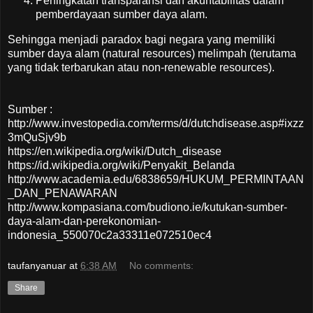
Peningkatan transparansi dan akuntabilitas dalam
pemberdayaan sumber daya alam.
Sehingga menjadi paradox bagi negara yang memiliki
sumber daya alam (natural resources) melimpah (terutama
yang tidak terbarukan atau non-renewable resources).
Sumber :
http://www.investopedia.com/terms/d/dutchdisease.asp#ixzz
3mQuSjv9b
https://en.wikipedia.org/wiki/Dutch_disease
https://id.wikipedia.org/wiki/Penyakit_Belanda
http://www.academia.edu/6838659/HUKUM_PERMINTAAN
_DAN_PENAWARAN
http://www.kompasiana.com/budiono.ie/kutukan-sumber-
daya-alam-dan-perekonomian-
indonesia_550070c2a33311e072510ec4
taufanyanuar
at
6:38 AM
No comments:
Share