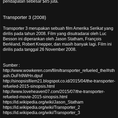
pendapatan sebesar $85 juta.
Transporter 3 (2008)
Transporter 3 merupakan sebuah film Amerika Serikat yang
dirilis pada tahun 2008. Film yang disutradarai oleh Luc
Besson ini diperankan oleh Jason Statham, François
Berléand, Robert Knepper, dan masih banyak lagi. Film ini
dirilis pada tanggal 26 November 2008.
Sumber :
http://www.wowkeren.com/film/transporter_refueled_the/#sth
ash.OuFh9WHn.dpuf
http://sinopsisfilem21.blogspot.co.id/2015/04/the-transporter-
refueled-2015-sinopsis.html
http://www.loveheaven07.com/2015/07/the-transporter-
refueled-movie-2015-sinopsis.html
https://id.wikipedia.org/wiki/Jason_Statham
https://id.wikipedia.org/wiki/Transporter_2
https://id.wikipedia.org/wiki/Transporter_3