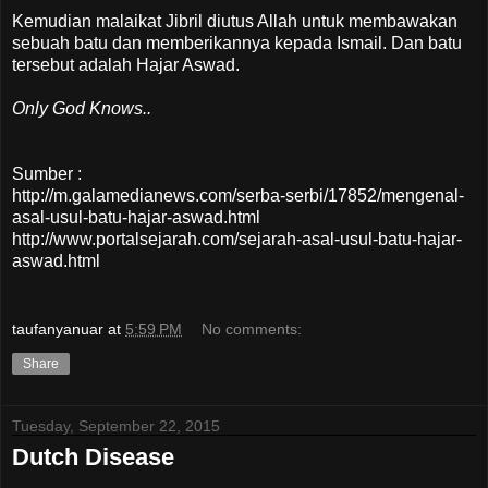
Kemudian malaikat Jibril diutus Allah untuk membawakan
sebuah batu dan memberikannya kepada Ismail. Dan batu
tersebut adalah Hajar Aswad.
Only God Knows..
Sumber :
http://m.galamedianews.com/serba-serbi/17852/mengenal-
asal-usul-batu-hajar-aswad.html
http://www.portalsejarah.com/sejarah-asal-usul-batu-hajar-
aswad.html
taufanyanuar
at
5:59 PM
No comments:
Share
Tuesday, September 22, 2015
Dutch Disease