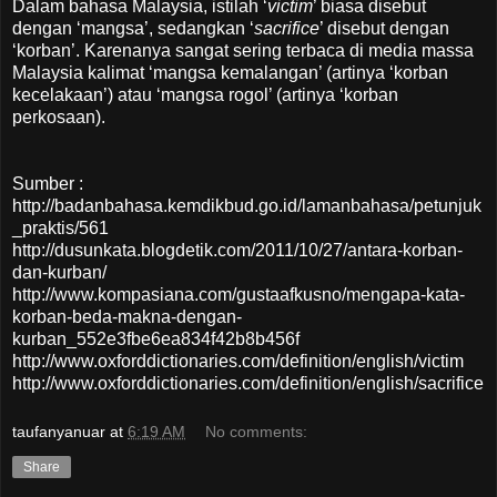
Dalam bahasa Malaysia, istilah ‘
victim
’ biasa disebut
dengan ‘mangsa’, sedangkan ‘
sacrifice
’ disebut dengan
‘korban’. Karenanya sangat sering terbaca di media massa
Malaysia kalimat ‘mangsa kemalangan’ (artinya ‘korban
kecelakaan’) atau ‘mangsa rogol’ (artinya ‘korban
perkosaan).
Sumber :
http://badanbahasa.kemdikbud.go.id/lamanbahasa/petunjuk
_praktis/561
http://dusunkata.blogdetik.com/2011/10/27/antara-korban-
dan-kurban/
http://www.kompasiana.com/gustaafkusno/mengapa-kata-
korban-beda-makna-dengan-
kurban_552e3fbe6ea834f42b8b456f
http://www.oxforddictionaries.com/definition/english/victim
http://www.oxforddictionaries.com/definition/english/sacrifice
taufanyanuar
at
6:19 AM
No comments:
Share