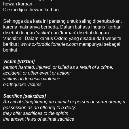
hewan korban.
Di sini dijual hewan kurban
Sehingga dua kata ini pantang untuk saling dipertukarkan,
karena maknanya berbeda. Dalam bahasa Inggris ‘korban’
disebut dengan ‘
victim
’ dan ‘kurban’ disebut dengan
‘
sacrifice
’. Dalam kamus Oxford yang disadur dari website
berikut :
www.oxforddictionaries.com
mempunyai sebagai
berikut
Victim [vɪktɪm]
person harmed, injured, or killed as a result of a crime,
accident, or other event or action:
victims of domestic violence
earthquake victims
Sacrifice [sakrɪfʌɪs]
An act of slaughtering an animal or person or surrendering a
possession as an offering to a deity:
they offer sacrifices to the spirits
the ancient laws of animal sacrifice