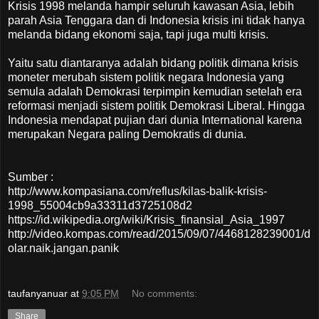
Krisis 1998 melanda hampir seluruh kawasan Asia, lebih
parah Asia Tenggara dan di Indonesia krisis ini tidak hanya
melanda bidang ekonomi saja, tapi juga multi krisis.
Yaitu satu diantaranya adalah bidang politik dimana krisis
moneter merubah sistem politik negara Indonesia yang
semula adalah Demokrasi terpimpin kemudian setelah era
reformasi menjadi sistem politik Demokrasi Liberal. Hingga
Indonesia mendapat pujian dari dunia International karena
merupakan Negara paling Demokratis di dunia.
Sumber :
http://www.kompasiana.com/reflus/kilas-balik-krisis-
1998_55004cb9a33311d3725108d2
https://id.wikipedia.org/wiki/Krisis_finansial_Asia_1997
http://video.kompas.com/read/2015/09/07/4468128239001/d
olar.naik.jangan.panik
taufanyanuar
at
9:05 PM
No comments:
Share