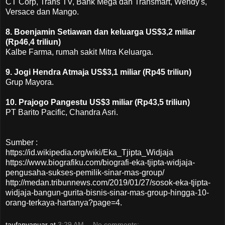
CT Corp, Trans TV, Bank Mega dan Transmart, Wendy's,
Versace dan Mango.
8. Boenjamin Setiawan dan keluarga US$3,2 miliar
(Rp46,4 triliun)
Kalbe Farma, rumah sakit Mitra Keluarga.
9. Jogi Hendra Atmaja US$3,1 miliar (Rp45 triliun)
Grup Mayora.
10. Prajogo Pangestu US$3 miliar (Rp43,5 triliun)
PT Barito Pacific, Chandra Asri.
Sumber :
https://id.wikipedia.org/wiki/Eka_Tjipta_Widjaja
https://www.biografiku.com/biografi-eka-tjipta-widjaja-
pengusaha-sukses-pemilik-sinar-mas-group/
http://medan.tribunnews.com/2019/01/27/sosok-eka-tjipta-
widjaja-bangun-gurita-bisnis-sinar-mas-group-hingga-10-
orang-terkaya-hartanya?page=4.
taufanyanuar
at
3:29 AM
No comments: