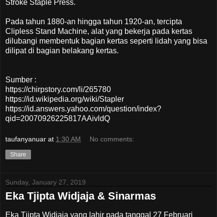
Stroke Staple Press.
Pada tahun 1880-an hingga tahun 1920-an, tercipta
Clipless Stand Machine, alat yang bekerja pada kertas
dilubangi membentuk bagian kertas seperti lidah yang bisa
dilipat di bagian belakang kertas.
Sumber :
https://chirpstory.com/li/265780
https://id.wikipedia.org/wiki/Stapler
https://id.answers.yahoo.com/question/index?
qid=20070926225817AAivldQ
taufanyanuar
at
1:30 AM
No comments:
Share
Sunday, January 27, 2019
Eka Tjipta Widjaja & Sinarmas
Eka Tjipta Widjaja yang lahir pada tanggal 27 Februari