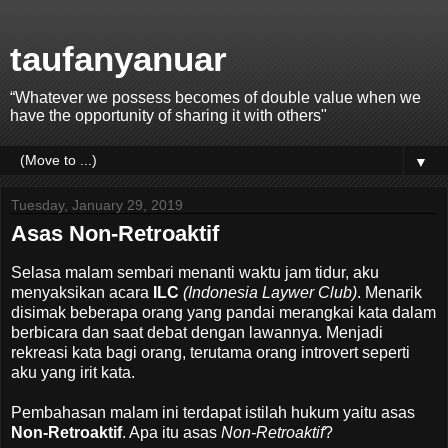
taufanyanuar
“Whatever we possess becomes of double value when we
have the opportunity of sharing it with others"
▼
Tuesday, January 29, 2019
Asas Non-Retroaktif
Selasa malam sembari menanti waktu jam tidur, aku
menyaksikan acara
ILC
(Indonesia Laywer Club)
. Menarik
disimak beberapa orang yang pandai merangkai kata dalam
berbicara dan saat debat dengan lawannya. Menjadi
rekreasi kata bagi orang, terutama orang introvert seperti
aku yang irit kata.
Pembahasan malam ini terdapat istilah hukum yaitu asas
Non-Retroaktif
. Apa itu asas
Non-Retroaktif
?