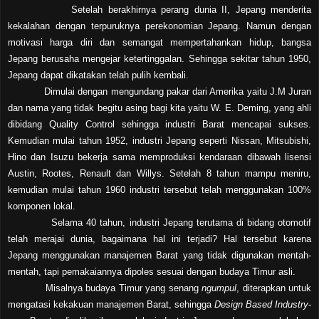
Setelah berakhirnya perang dunia II, Jepang menderita
kekalahan dengan terpuruknya perekonomian Jepang. Namun dengan
motivasi harga diri dan semangat mempertahankan hidup, bangsa
Jepang berusaha mengejar ketertinggalan. Sehingga sekitar tahun 1950,
Jepang dapat dikatakan telah pulih kembali.
Dimulai dengan mengundang pakar dari Amerika yaitu J.M Juran
dan nama yang tidak begitu asing bagi kita yaitu W. E. Deming, yang ahli
dibidang Quality Control sehingga industri Barat mencapai sukses.
Kemudian mulai tahun 1952, industri Jepang seperti Nissan, Mitsubishi,
Hino dan Isuzu bekerja sama memproduksi kendaraan dibawah lisensi
Austin, Rootes, Renault dan Willys. Setelah 8 tahun mampu meniru,
kemudian mulai tahun 1960 industri tersebut telah menggunakan 100%
komponen lokal.
Selama 40 tahun, industri Jepang terutama di bidang otomotif
telah merajai dunia, bagaimana hal ini terjadi? Hal tersebut karena
Jepang menggunakan manajemen Barat yang tidak digunakan mentah-
mentah, tapi pemakaiannya dipoles sesuai dengan budaya Timur asli.
Misalnya budaya Timur yang senang
ngumpul
, diterapkan untuk
mengatasi kekakuan manajemen Barat, sehingga
Design Based Industry
-