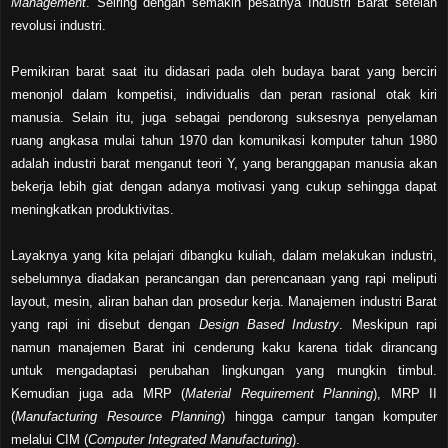
Management
. Seiring dengan semakin pesatnya Industri Barat setelah
revolusi industri.
Pemikiran barat saat itu didasari pada oleh budaya barat yang berciri
menonjol dalam kompetisi, individualis dan peran rasional otak kiri
manusia. Selain itu, juga sebagai pendorong suksesnya penyelaman
ruang angkasa mulai tahun 1970 dan komunikasi komputer tahun 1980
adalah industri barat menganut teori Y, yang beranggapan manusia akan
bekerja lebih giat dengan adanya motivasi yang cukup sehingga dapat
meningkatkan produktivitas.
Layaknya yang kita pelajari dibangku kuliah, dalam melakukan industri,
sebelumnya diadakan perancangan dan perencanaan yang rapi meliputi
layout, mesin, aliran bahan dan prosedur kerja. Manajemen industri Barat
yang rapi ini disebut dengan
Design Based Industry
. Meskipun rapi
namun manajemen Barat ini cenderung kaku karena tidak dirancang
untuk mengadaptasi perubahan lingkungan yang mungkin timbul.
Kemudian juga ada MRP (
Material Requirement Planning
), MRP II
(
Manufacturing Resource Planning
) hingga campur tangan komputer
melalui CIM (
Computer Integrated Manufacturing
).