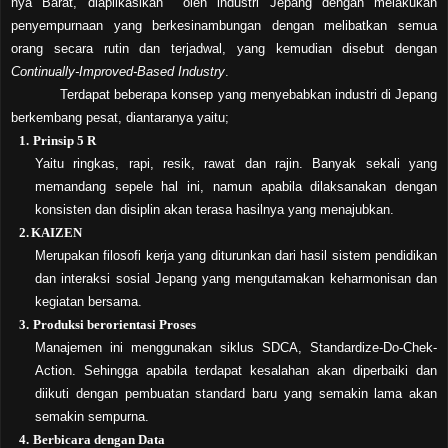
nya Barat, diaplikasikan oleh industri Jepang dengan melakukan
penyempurnaan yang berkesinambungan dengan melibatkan semua
orang secara rutin dan terjadwal, yang kemudian disebut dengan
Continually-Improved-Based Industry
.
Terdapat beberapa konsep yang menyebabkan industri di Jepang
berkembang pesat, diantaranya yaitu;
1.
Prinsip 5 R
Yaitu ringkas, rapi, resik, rawat dan rajin. Banyak sekali yang
memandang sepele hal ini, namun apabila dilaksanakan dengan
konsisten dan disiplin akan terasa hasilnya yang menajubkan.
2.
KAIZEN
Merupakan filosofi kerja yang diturunkan dari hasil sistem pendidikan
dan interaksi sosial Jepang yang mengutamakan keharmonisan dan
kegiatan bersama.
3.
Produksi berorientasi Proses
Manajemen ini menggunakan siklus SDCA, Standardize-Do-Chek-
Action. Sehingga apabila terdapat kesalahan akan diperbaiki dan
diikuti dengan pembuatan standard baru yang semakin lama akan
semakin sempurna.
4.
Berbicara dengan Data