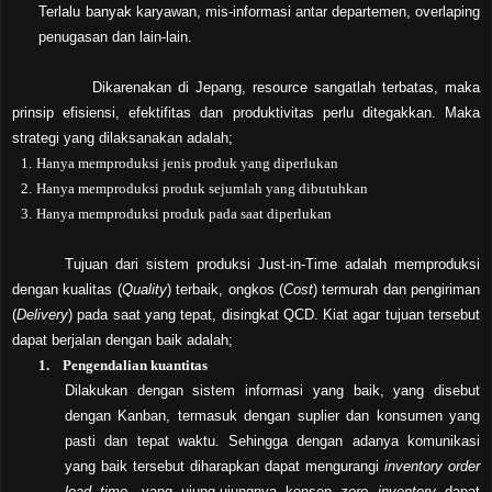
Terlalu banyak karyawan, mis-informasi antar departemen, overlaping
penugasan dan lain-lain.
Dikarenakan di Jepang, resource sangatlah terbatas, maka
prinsip efisiensi, efektifitas dan produktivitas perlu ditegakkan. Maka
strategi yang dilaksanakan adalah;
1.
Hanya memproduksi jenis produk yang diperlukan
2.
Hanya memproduksi produk sejumlah yang dibutuhkan
3.
Hanya memproduksi produk pada saat diperlukan
Tujuan dari sistem produksi Just-in-Time adalah memproduksi
dengan kualitas (
Quality
) terbaik, ongkos (
Cost
) termurah dan pengiriman
(
Delivery
) pada saat yang tepat, disingkat QCD. Kiat agar tujuan tersebut
dapat berjalan dengan baik adalah;
1.
Pengendalian kuantitas
Dilakukan dengan sistem informasi yang baik, yang disebut
dengan Kanban, termasuk dengan suplier dan konsumen yang
pasti dan tepat waktu. Sehingga dengan adanya komunikasi
yang baik tersebut diharapkan dapat mengurangi
inventory order
lead time
, yang ujung-ujungnya konsep
zero inventory
dapat