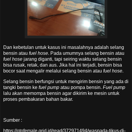
Dan kebetulan untuk kasus ini masalahnya adalah selang
bensin atau
fuel hose
. Pada umumnya selang bensin atau
fuel hose
jarang diganti, tapi seiring waktu selang bensin
bisa rusak, retak, dan aus. Jika hal ini terjadi, bensin bisa
bocor saat mengalir melalui selang bensin atau
fuel hose
.
Selang bensin berfungsi untuk mengirim bensin yang ada di
tangki bensin ke
fuel pump
atau pompa bensin.
Fuel pump
lalu akan memompa bensin agar dikirim ke mesin untuk
proses pembakaran bahan bakar.
Sumber :
https://otofemale.grid.id/read/372971494/waspada-tikus-di-