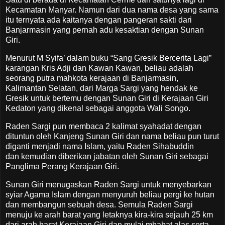
Kecamatan Manyar. Namun dari dua nama desa yang sama
itu ternyata ada kaitanya dengan pangeran sakti dari
Banjarmasin yang pernah adu kesaktian dengan Sunan
Giri.
Menurut M Syifa’ dalam buku “Sang Gresik Bercerita Lagi”
karangan Kris Adji dan Kawan Kawan, beliau adalah
seorang putra mahkota kerajaan di Banjarmasin,
Kalimantan Selatan, dari Marga Sargi yang hendak ke
Gresik untuk bertemu dengan Sunan Giri di Kerajaan Giri
Kedaton yang dikenal sebagai anggota Wali Songo.
Raden Sargi pun membaca 2 kalimat syahadat dengan
dituntun oleh Kanjeng Sunan Giri dan nama beliau pun turut
diganti menjadi nama Islam, yaitu Raden Sihabuddin
dan kemudian diberikan jabatan oleh Sunan Giri sebagai
Panglima Perang Kerajaan Giri.
Sunan Giri menugaskan Raden Sargi untuk menyebarkan
syiar Agama Islam dengan menyuruh beliau pergi ke hutan
dan membangun sebuah desa. Semula Raden Sargi
menuju ke arah barat yang letaknya kira-kira sejauh 25 km
dari arah barat Kerajaan Giri dan mulai mbabat alas serta