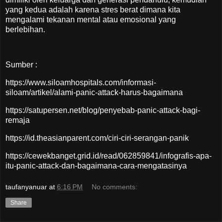
yang kedua adalah karena stres berat dimana kita
mengalami tekanan mental atau emosional yang
berlebihan.
Sumber :
https://www.siloamhospitals.com/informasi-
siloam/artikel/alami-panic-attack-harus-bagaimana
https://satupersen.net/blog/penyebab-panic-attack-bagi-
remaja
https://id.theasianparent.com/ciri-ciri-serangan-panik
https://cewekbanget.grid.id/read/062859841/infografis-apa-
itu-panic-attack-dan-bagaimana-cara-mengatasinya
taufanyanuar
at
6:16 PM
No comments:
Share