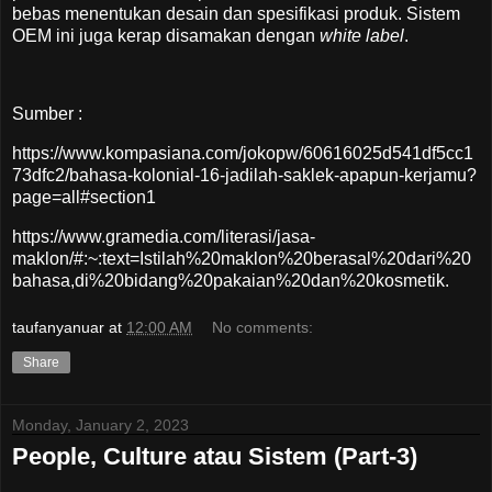
bebas menentukan desain dan spesifikasi produk. Sistem
OEM ini juga kerap disamakan dengan
white label
.
Sumber :
https://www.kompasiana.com/jokopw/60616025d541df5cc1
73dfc2/bahasa-kolonial-16-jadilah-saklek-apapun-kerjamu?
page=all#section1
https://www.gramedia.com/literasi/jasa-
maklon/#:~:text=Istilah%20maklon%20berasal%20dari%20
bahasa,di%20bidang%20pakaian%20dan%20kosmetik.
taufanyanuar
at
12:00 AM
No comments:
Share
Monday, January 2, 2023
People, Culture atau Sistem (Part-3)