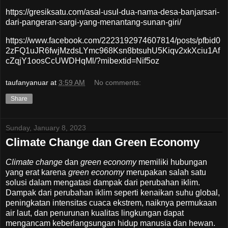
https://gresiksatu.com/asal-usul-dua-nama-desa-banjarsari-
dari-pangeran-sargi-yang-menantang-sunan-giri/
https://www.facebook.com/2223192974607814/posts/pfbid0
2zFQ1uJR6fwjMzdsLYmc968Ksn8btsuhU5Kiqv2xkXciu1Af
cZqjY1oosCcUWDHqMl/?mibextid=Nif5oz
taufanyanuar
at
3:59 AM
No comments:
Share
Sunday, January 8, 2023
Climate Change dan Green Economy
Climate change
dan
green economy
memiliki hubungan
yang erat karena
green economy
merupakan salah satu
solusi dalam mengatasi dampak dari perubahan iklim.
Dampak dari perubahan iklim seperti kenaikan suhu global,
peningkatan intensitas cuaca ekstrem, naiknya permukaan
air laut, dan penurunan kualitas lingkungan dapat
mengancam keberlangsungan hidup manusia dan hewan.