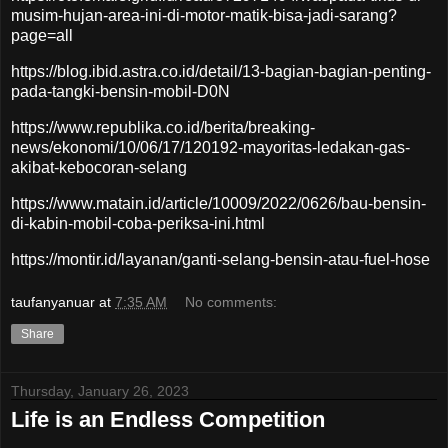
musim-hujan-area-ini-di-motor-matik-bisa-jadi-sarang?
page=all
https://blog.ibid.astra.co.id/detail/13-bagian-bagian-penting-
pada-tangki-bensin-mobil-D0N
https://www.republika.co.id/berita/breaking-
news/ekonomi/10/06/17/120192-mayoritas-ledakan-gas-
akibat-kebocoran-selang
https://www.matain.id/article/10009/2022/0626/bau-bensin-
di-kabin-mobil-coba-periksa-ini.html
https://montir.id/layanan/ganti-selang-bensin-atau-fuel-hose
taufanyanuar
at
7:35 AM
No comments:
Share
Thursday, January 26, 2023
Life is an Endless Competition