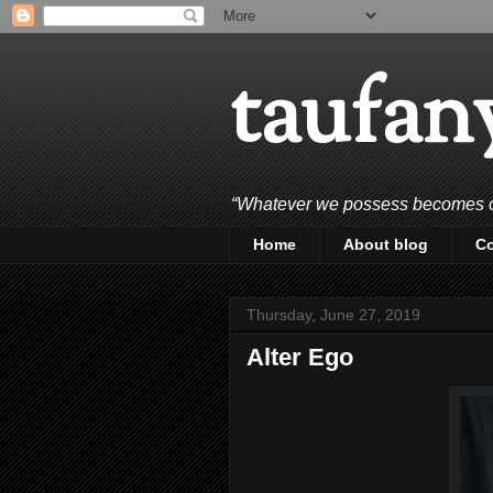
taufan
“Whatever we possess becomes of 
Home
About blog
C
Thursday, June 27, 2019
Alter Ego