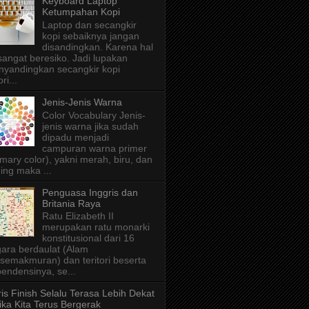
Keyboard Laptop
Ketumpahan Kopi
Laptop dan secangkir
kopi sebaiknya jangan
disandingkan. Karena hal
 sangat beresiko. Jadi lupakan
yandingkan secangkir kopi
ri...
Jenis-Jenis Warna
Color Vocabulary Jenis-
jenis warna jika sudah
dipadu menjadi
campuran warna primer
imary color), yakni merah, biru, dan
ing maka ...
Penguasa Inggris dan
Britania Raya
Ratu Elizabeth II
merupakan ratu monarki
konstitusional dari 16
ara berdaulat (Alam
semakmuran) dan teritori beserta
endensinya, se...
is Finish Selalu Terasa Lebih Dekat
ika Kita Terus Bergerak