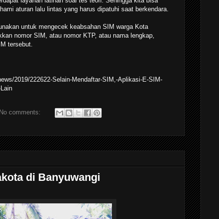
dapat layanan latihan soal tes teori. Sehingga kita bisa
ahami aturan lalu lintas yang harus dipatuhi saat berkendara.
igunakan untuk mengecek keabsahan SIM warga Kota
kkan nomor SIM, atau nomor KTP, atau nama lengkap,
M tersebut.
/news/2019/222622-Selain-Mendaftar-SIM,-Aplikasi-E-SIM-
Lain
No comments:
kota di Banyuwangi