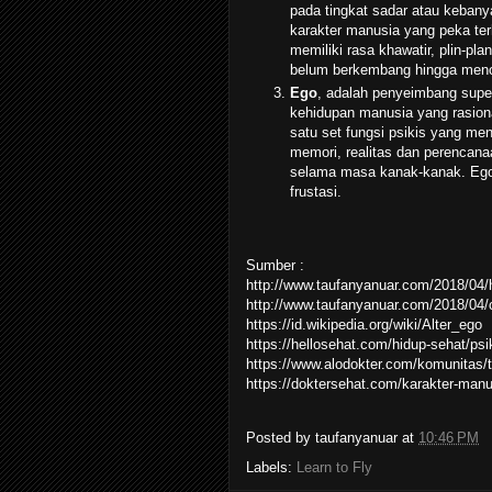
pada tingkat sadar atau keban
karakter manusia yang peka te
memiliki rasa khawatir, plin-pl
belum berkembang hingga menca
Ego
, adalah penyeimbang super 
kehidupan manusia yang rasiona
satu set fungsi psikis yang menc
memori, realitas dan perencanaa
selama masa kanak-kanak. Ego
frustasi.
Sumber :
http://www.taufanyanuar.com/2018/04/
http://www.taufanyanuar.com/2018/04/
https://id.wikipedia.org/wiki/Alter_ego
https://hellosehat.com/hidup-sehat/psik
https://www.alodokter.com/komunitas/t
https://doktersehat.com/karakter-manu
Posted by
taufanyanuar
at
10:46 PM
Labels:
Learn to Fly