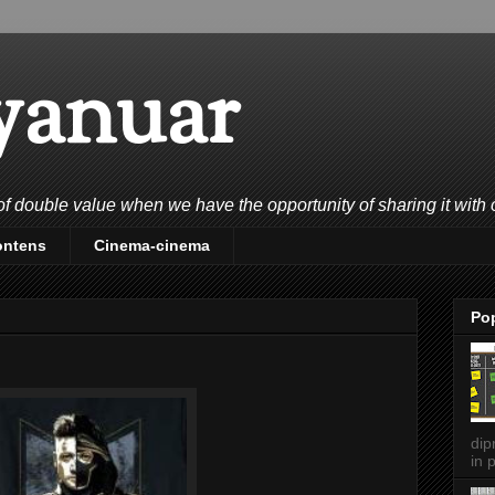
yanuar
double value when we have the opportunity of sharing it with 
ontens
Cinema-cinema
Po
dip
in p