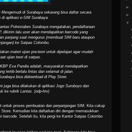
►
n Mengemudi di Surabaya sekarang bisa daftar secara
►
e di aplikasi e-SIM Surabaya.
▼
ntas Polrestabes Surabaya mengatakan, pendaftaraan
P, dikirim lalu user akan mendapatkan barcode yang
ean panjang saat mengurus (membuat SIM baru ataupun
njangan) ke Satpas Colombo.
diakan materi ujian pra-teori untuk dipelajari agar mudah
aat ujian teori di satpas.
 AKBP Eva Pandia adalah, masyarakat mendapatkan
ng tertib berlalu lintas dan selamat di jalan.
Surabaya bisa didownload di Play Store.
ni juga bisa dilakukan di aplikasi Jogo Suroboyo dan
k ke rubrik Lantas. (odp-hm)
pot untuk proses pembuatan dan perpanjangan SIM. Kita cukup
 Store. Kemudian kita daftarkan diri dengan memasukkan
 barcode. Setelah itu, kita pergi ke Kantor Satpas Colombo