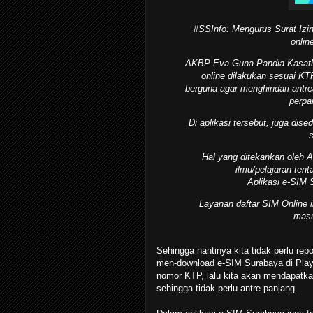
#SSInfo: Mengurus Surat Izi
onlin
AKBP Eva Guna Pandia Kasatla
online dilakukan sesuai KT
berguna agar menghindari antr
perpa
Di aplikasi tersebut, juga dise
s
Hal yang ditekankan oleh
ilmu/pelajaran tenta
Aplikasi e-SIM 
Layanan daftar SIM Online i
masu
Sehingga nantinya kita tidak perlu re
men-download e-SIM Surabaya di Play
nomor KTP, lalu kita akan mendapatkan
sehingga tidak perlu antre panjang.