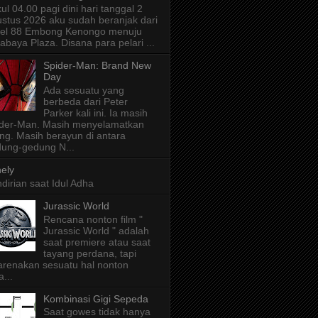
ul 04.00 pagi dini hari tanggal 2
stus 2026 aku sudah beranjak dari
tel 88 Embong Kenongo menuju
abaya Plaza. Disana para pelari ...
Spider-Man: Brand New
Day
Ada sesuatu yang
berbeda dari Peter
Parker kali ini. Ia masih
der-Man. Masih menyelamatkan
ng. Masih berayun di antara
ung-gedung N...
ely
dirian saat Idul Adha
Jurassic World
Rencana nonton film "
Jurassic World " adalah
saat premiere atau saat
tayang perdana, tapi
arenakan sesuatu hal nonton
a...
Kombinasi Gigi Sepeda
Saat gowes tidak hanya