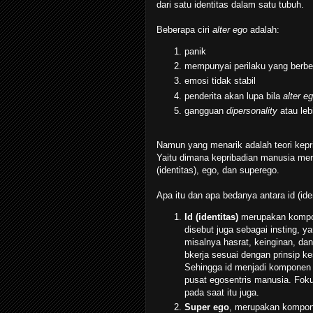
dari satu identitas dalam satu tubuh.
Beberapa ciri
alter ego
adalah:
panik
mempunyai perilaku yang berb
emosi tidak stabil
penderita akan lupa bila
alter e
gangguan
dipersonality
atau leb
Namun yang menarik adalah teori kepr
Yaitu dimana kepribadian manusia merup
(identitas), ego, dan superego.
Apa itu dan apa bedanya antara id (ide
Id (identitas)
merupakan kompon
disebut juga sebagai insting, 
misalnya hasrat, keinginan, da
bkerja sesuai dengan prinsip ke
Sehingga id menjadi komponen k
pusat egosentris manusia. Foku
pada saat itu juga.
Super ego
, merupakan kompone