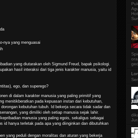
Puk
Agu
Ho
Sur
eda
go
-nya yang menguasai
ih
Spi
ora
ged
ibadian yang diutarakan oleh Sigmund Freud, bapak psikologi.
akan hasil interaksi dari tiga jenis karakter manusia, yaitu id
Lon
Sen
ntitas), ego, dan superego?
en di dalam karakter manusia yang paling primitif yang
yang menitikberatkan pada kepuasan instan dari kebutuhan,
n dorongan kebutuhan tubuh. Id bekerja secara tidak sadar dan
senangan, yang dimiliki oleh setiap manusia sejak lahir.
dik
epribadian manusia yang paling egois, sekaligus sebagai
Jur
s id hanya terletak pada apa yang diinginkan dan dibutuhkan
n yang peduli dengan moralitas dan aturan yang bekerja