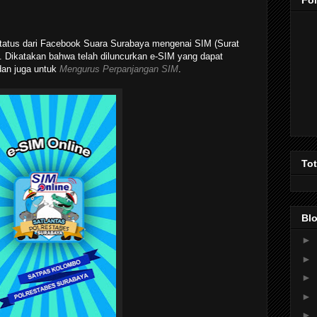
Fo
status dari Facebook Suara Surabaya mengenai SIM (Surat
. Dikatakan bahwa telah diluncurkan e-SIM yang dapat
an juga untuk
Mengurus Perpanjangan SIM
.
To
Blo
►
►
►
►
►