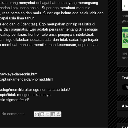
yakan orang menyebut sebagai hati nurani yang merangsang
rhadap lingkungan sosial. Super ego membuat manusia
an, rasa bersalah dan malu. Super ego belum ada sejak lahir dan
sat
pai usia lima tahun.
gea
ego dan id (identitas). Ego merupakan prinsip realistis di
l dan pragmatis. Ego adalah perasaan tentang diri sebagai
akup penilaian, kontrol, toleransi, pengujian, intelektual,
n. Ego dilakukan secara sadar dan tidak sadar. Ego terjadi
 membuat manusia memiliki rasa kecemasan, depresi dan
me
ber
hawkeye-dan-ronin.html
Twi
captain-america-dan-nomad.html
ologi/memiliki-alter-ego-normal-atau-tidak/
opic/tidak-mengerti-sikap-saya
sia-sigmon-freud/
Ab
No comments: