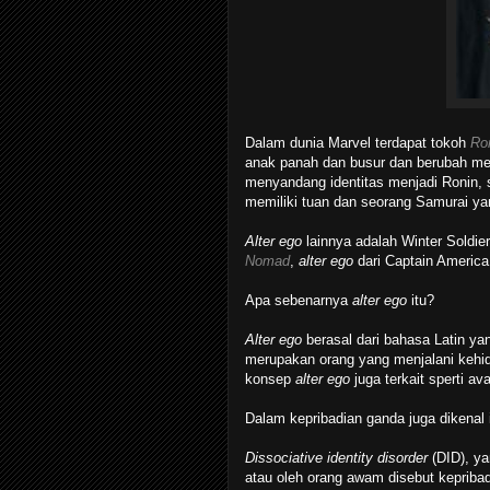
Dalam dunia Marvel terdapat tokoh
Ro
anak panah dan busur dan berubah men
menyandang identitas menjadi Ronin, 
memiliki tuan dan seorang Samurai yan
Alter ego
lainnya adalah Winter Soldi
Nomad
,
alter ego
dari Captain America
Apa sebenarnya
alter ego
itu?
Alter ego
berasal dari bahasa Latin ya
merupakan orang yang menjalani kehid
konsep
alter ego
juga terkait sperti av
Dalam kepribadian ganda juga dikenal i
Dissociative identity disorder
(DID), y
atau oleh orang awam disebut kepribad