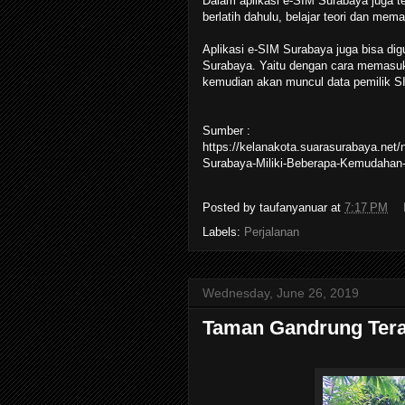
Dalam aplikasi e-SIM Surabaya juga ter
berlatih dahulu, belajar teori dan mem
Aplikasi e-SIM Surabaya juga bisa d
Surabaya. Yaitu dengan cara memasu
kemudian akan muncul data pemilik SI
Sumber :
https://kelanakota.suarasurabaya.net
Surabaya-Miliki-Beberapa-Kemudahan-
Posted by
taufanyanuar
at
7:17 PM
Labels:
Perjalanan
Wednesday, June 26, 2019
Taman Gandrung Tera