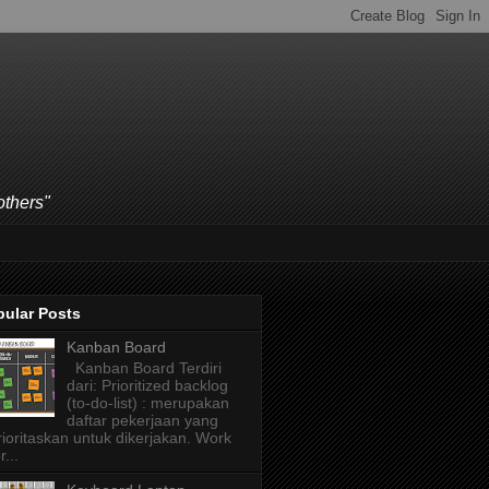
others"
pular Posts
Kanban Board
Kanban Board Terdiri
dari: Prioritized backlog
(to-do-list) : merupakan
daftar pekerjaan yang
rioritaskan untuk dikerjakan. Work
r...