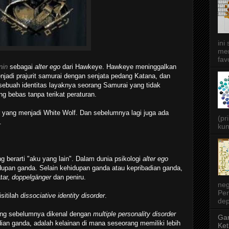
ini
men
favo
nin
sebagai
alter ego
dari Hawkeye. Hawkeye meninggalkan
jadi prajurit samurai dengan senjata pedang Katana, dan
sebuah identitas layaknya seorang Samurai yang tidak
g bebas tanpa terikat peraturan.
er yang menjadi White Wolf. Dan sebelumnya lagi juga ada
(pr
.
kun
ng berarti "aku yang lain". Dalam dunia psikologi
alter ego
upan ganda. Selain kehidupan ganda atau kepribadian ganda,
atar,
doppelgänger
dan peniru.
neg
Per
sitilah
dissociative identity disorder
.
dep
ang sebelumnya dikenal dengan
multiple personality disorder
Gar
ian ganda, adalah kelainan di mana seseorang memiliki lebih
Ket