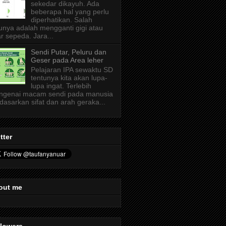
sekedar dikayuh. Ada
beberapa hal yang perlu
diperhatikan. Salah
unya adalah mengganti gigi atau
r sepeda. Jara...
Sendi Putar, Peluru dan
Geser pada Area leher
Pelajaran IPA sewaktu SD
tentunya kita akan lupa-
lupa ingat. Terlebih
ngenai macam sendi pada manusia
dasarkan sifat dan arah geraka...
tter
out me