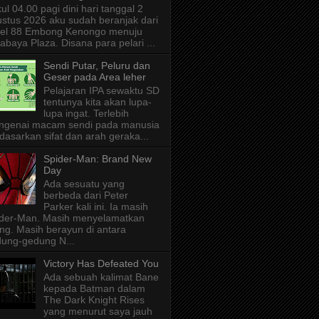
ul 04.00 pagi dini hari tanggal 2
stus 2026 aku sudah beranjak dari
tel 88 Embong Kenongo menuju
abaya Plaza. Disana para pelari ...
Sendi Putar, Peluru dan
Geser pada Area leher
Pelajaran IPA sewaktu SD
tentunya kita akan lupa-
lupa ingat. Terlebih
ngenai macam sendi pada manusia
dasarkan sifat dan arah geraka...
Spider-Man: Brand New
Day
Ada sesuatu yang
berbeda dari Peter
Parker kali ini. Ia masih
der-Man. Masih menyelamatkan
ng. Masih berayun di antara
ung-gedung N...
Victory Has Defeated You
Ada sebuah kalimat Bane
kepada Batman dalam
The Dark Knight Rises
yang menurut saya jauh