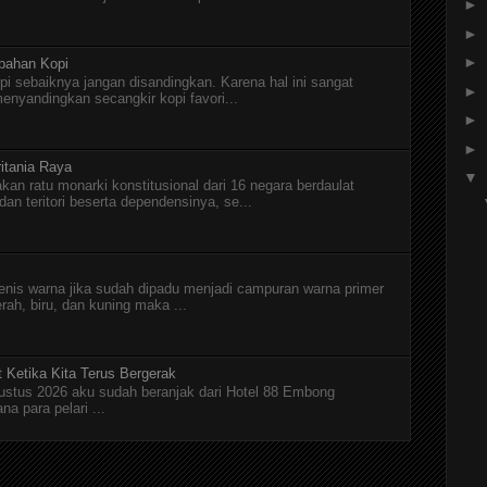
►
►
►
pahan Kopi
pi sebaiknya jangan disandingkan. Karena hal ini sangat
►
menyandingkan secangkir kopi favori...
►
►
itania Raya
▼
kan ratu monarki konstitusional dari 16 negara berdaulat
n teritori beserta dependensinya, se...
jenis warna jika sudah dipadu menjadi campuran warna primer
erah, biru, dan kuning maka ...
t Ketika Kita Terus Bergerak
Agustus 2026 aku sudah beranjak dari Hotel 88 Embong
a para pelari ...