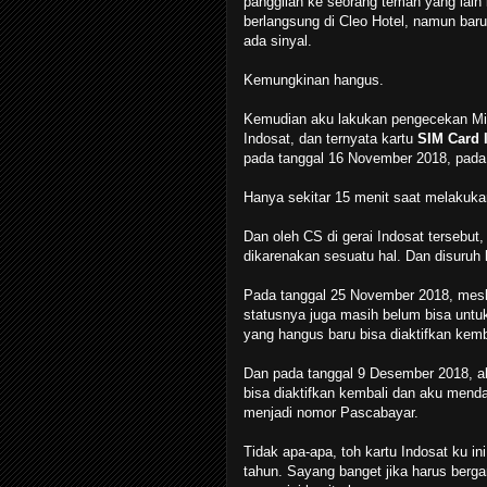
panggilan ke seorang teman yang lain
berlangsung di Cleo Hotel, namun bar
ada sinyal.
Kemungkinan hangus.
Kemudian aku lakukan pengecekan Mingg
Indosat, dan ternyata kartu
SIM Card 
pada tanggal 16 November 2018, pada
Hanya sekitar 15 menit saat melakukan
Dan oleh CS di gerai Indosat tersebut,
dikarenakan sesuatu hal. Dan disuruh
Pada tanggal 25 November 2018, meski
statusnya juga masih belum bisa untuk
yang hangus baru bisa diaktifkan kemba
Dan pada tanggal 9 Desember 2018, a
bisa diaktifkan kembali dan aku mend
menjadi nomor Pascabayar.
Tidak apa-apa, toh kartu Indosat ku i
tahun. Sayang banget jika harus berg