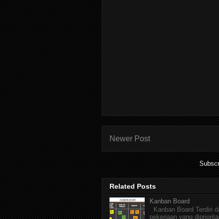
Newer Post
Subscr
Related Posts
Kanban Board
Kanban Board Terdiri dar
pekerjaan yang dipriorita