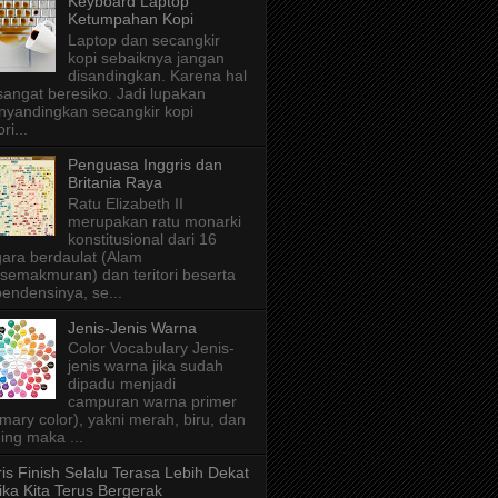
Keyboard Laptop
Ketumpahan Kopi
Laptop dan secangkir
kopi sebaiknya jangan
disandingkan. Karena hal
 sangat beresiko. Jadi lupakan
yandingkan secangkir kopi
ri...
Penguasa Inggris dan
Britania Raya
Ratu Elizabeth II
merupakan ratu monarki
konstitusional dari 16
ara berdaulat (Alam
semakmuran) dan teritori beserta
endensinya, se...
Jenis-Jenis Warna
Color Vocabulary Jenis-
jenis warna jika sudah
dipadu menjadi
campuran warna primer
imary color), yakni merah, biru, dan
ing maka ...
is Finish Selalu Terasa Lebih Dekat
ika Kita Terus Bergerak