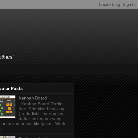
others"
pular Posts
Kanban Board
Kanban Board Terdiri
dari: Prioritized backlog
(to-do-list) : merupakan
daftar pekerjaan yang
rioritaskan untuk dikerjakan. Work
r...