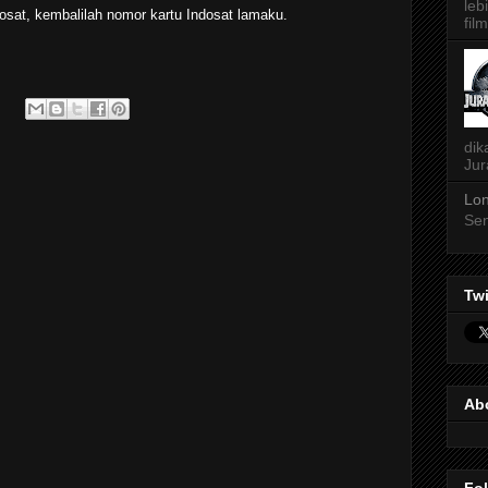
leb
dosat, kembalilah nomor kartu Indosat lamaku.
film
dik
Jur
Lon
Sen
Twi
Ab