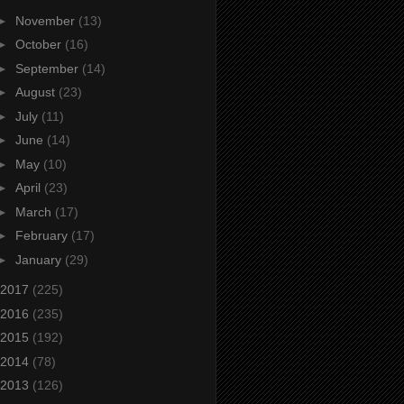
►
November
(13)
►
October
(16)
►
September
(14)
►
August
(23)
►
July
(11)
►
June
(14)
►
May
(10)
►
April
(23)
►
March
(17)
►
February
(17)
►
January
(29)
2017
(225)
2016
(235)
2015
(192)
2014
(78)
2013
(126)