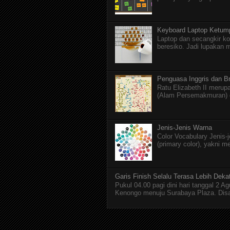
Keyboard Laptop Ketum
Laptop dan secangkir ko
beresiko. Jadi lupakan 
Penguasa Inggris dan Br
Ratu Elizabeth II merupa
(Alam Persemakmuran) da
Jenis-Jenis Warna
Color Vocabulary Jenis-
(primary color), yakni m
Garis Finish Selalu Terasa Lebih Deka
Pukul 04.00 pagi dini hari tanggal 2 
Kenongo menuju Surabaya Plaza. Disan