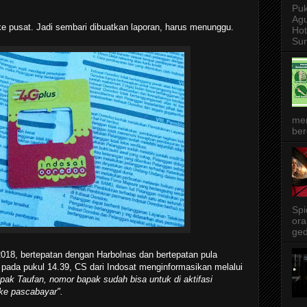
Puk
Agu
ke pusat. Jadi sembari dibuatkan laporan, harus menunggu.
Ho
Sur
me
ber
Spi
ora
ged
018, bertepatan dengan Harbolnas dan bertepatan pula
pada pukul 14.39, CS dari Indosat menginformasikan melalui
pak Taufan, nomor bapak sudah bisa untuk di aktifasi
n ke pascabayar".