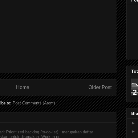
Fo
To
Home
Older Post
2
ibe to:
Post Comments (Atom)
Blo
►
►
i: Prioritized backlog (to-do-list) : merupakan daftar
skan untuk dikerjakan. Work in pr...