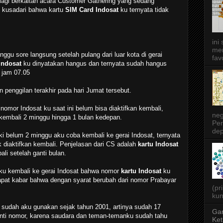
 lagi berkaitan acara Customer Gathering yang sedang
u kusadari bahwa kartu
SIM Card Indosat
ku ternyata tidak
ini
men
u sore langsung setelah pulang dari luar kota di gerai
favo
Indosat
ku dinyatakan hangus dan ternyata sudah hangus
 jam 07.05
 penggilan terakhir pada hari Jumat tersebut.
 nomor Indosat ku saat ini belum bisa diaktifkan kembali,
neg
 kembali 2 minggu hingga 1 bulan kedepan.
Per
dep
 belum 2 minggu aku coba kembali ke gerai Indosat, ternyata
 diaktifkan kembali. Penjelasan dari CS adalah
kartu Indosat
li setelah ganti bulan.
ku kembali ke gerai Indosat bahwa nomor
kartu Indosat
ku
apat kabar bahwa dengan syarat berubah dari nomor Prabayar
(pr
kun
ni sudah aku gunakan sejak tahun 2001, artinya sudah 17
Gar
anti nomor, karena saudara dan teman-temanku sudah tahu
Ket