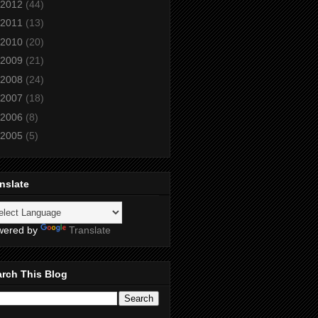
2012
(44)
2011
(13)
2010
(20)
2009
(21)
2008
(24)
2007
(18)
2006
(8)
2005
(5)
nslate
wered by
Translate
rch This Blog