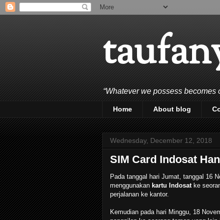
taufan
“Whatever we possess becomes of 
Home
About blog
C
Wednesday, December 12, 2018
SIM Card Indosat Ha
Pada tanggal hari Jumat, tanggal 16 N
menggunakan
kartu Indosat
ke seora
perjalanan ke kantor.
Kemudian pada hari Minggu, 18 Novemb