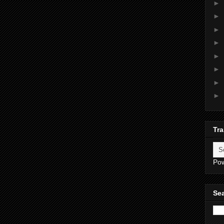
►
►
►
►
►
►
►
►
Tra
Po
Sea