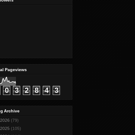
llowers
tal Pageviews
0
3
2
8
4
3
g Archive
2026
(79)
2025
(105)