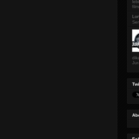
leb
film
Lon
Sen
dik
Jur
Twi
Ab