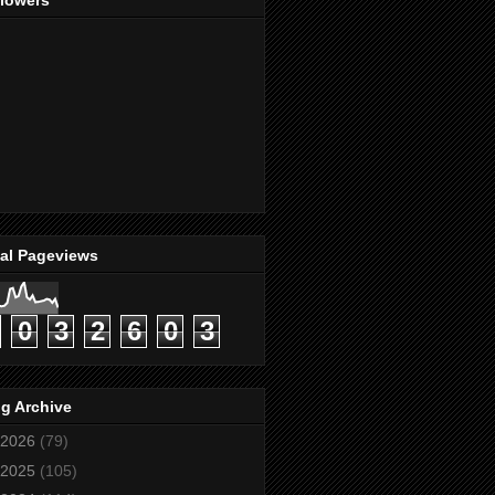
llowers
tal Pageviews
0
3
2
6
0
3
g Archive
2026
(79)
2025
(105)