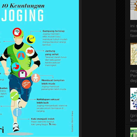
ini
men
favo
neg
Per
dep
(pr
kun