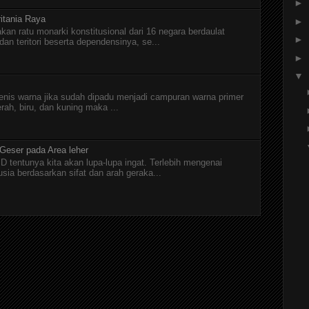
►
itania Raya
►
kan ratu monarki konstitusional dari 16 negara berdaulat
►
n teritori beserta dependensinya, se...
►
▼
jenis warna jika sudah dipadu menjadi campuran warna primer
erah, biru, dan kuning maka ...
 Geser pada Area leher
D tentunya kita akan lupa-lupa ingat. Terlebih mengenai
a berdasarkan sifat dan arah geraka...