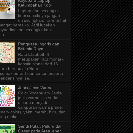
Keyboard Laptop
Ketumpahan Kopi
Laptop dan secangkir
kopi sebaiknya jangan
disandingkan. Karena hal
 sangat beresiko. Jadi lupakan
yandingkan secangkir kopi
ri...
Penguasa Inggris dan
Britania Raya
Ratu Elizabeth II
merupakan ratu monarki
konstitusional dari 16
ara berdaulat (Alam
semakmuran) dan teritori beserta
endensinya, se...
Jenis-Jenis Warna
Color Vocabulary Jenis-
jenis warna jika sudah
dipadu menjadi
campuran warna primer
imary color), yakni merah, biru, dan
ing maka ...
Sendi Putar, Peluru dan
Geser pada Area leher