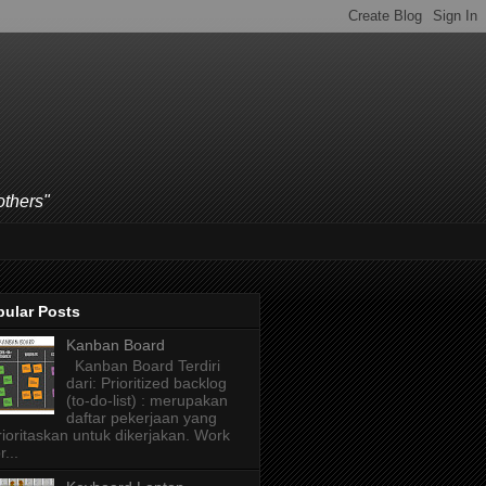
others"
pular Posts
Kanban Board
Kanban Board Terdiri
dari: Prioritized backlog
(to-do-list) : merupakan
daftar pekerjaan yang
rioritaskan untuk dikerjakan. Work
r...