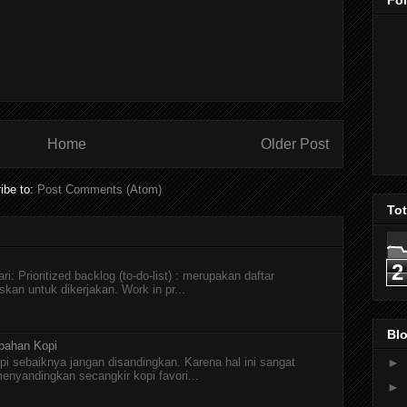
Fo
Home
Older Post
ibe to:
Post Comments (Atom)
To
2
i: Prioritized backlog (to-do-list) : merupakan daftar
skan untuk dikerjakan. Work in pr...
Blo
pahan Kopi
pi sebaiknya jangan disandingkan. Karena hal ini sangat
►
menyandingkan secangkir kopi favori...
►