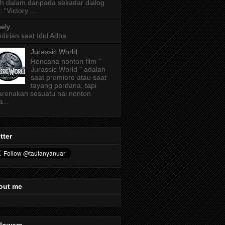
ih dalam daripada sekadar dialog
: “Victory ...
ely
dirian saat Idul Adha
Jurassic World
Rencana nonton film "
Jurassic World " adalah
saat premiere atau saat
tayang perdana, tapi
arenakan sesuatu hal nonton
a...
tter
out me