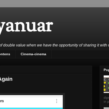
yanuar
double value when we have the opportunity of sharing it with 
ontens
Cinema-cinema
Po
Again
dip
in p