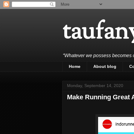
taufan
“Whatever we possess becomes of 
Home
About blog
C
Monday, September 14, 2020
Make Running Great 