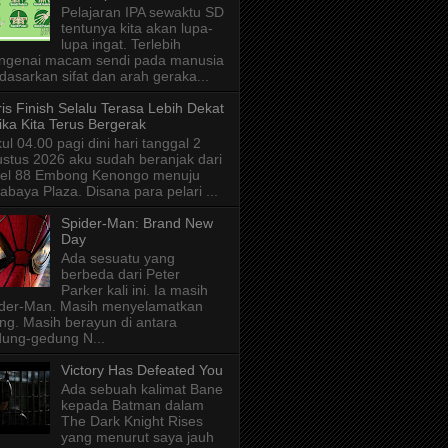
Pelajaran IPA sewaktu SD
tentunya kita akan lupa-
lupa ingat. Terlebih
ngenai macam sendi pada manusia
dasarkan sifat dan arah geraka...
is Finish Selalu Terasa Lebih Dekat
ika Kita Terus Bergerak
ul 04.00 pagi dini hari tanggal 2
stus 2026 aku sudah beranjak dari
tel 88 Embong Kenongo menuju
abaya Plaza. Disana para pelari ...
Spider-Man: Brand New
Day
Ada sesuatu yang
berbeda dari Peter
Parker kali ini. Ia masih
der-Man. Masih menyelamatkan
ng. Masih berayun di antara
ung-gedung N...
Victory Has Defeated You
Ada sebuah kalimat Bane
kepada Batman dalam
The Dark Knight Rises
yang menurut saya jauh