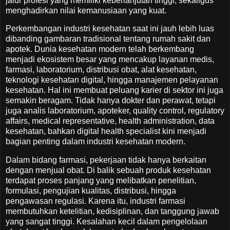
jalur profesi yang memiliki keberlanjutan tinggi, sekaligus
menghadirkan nilai kemanusiaan yang kuat.
Perkembangan industri kesehatan saat ini jauh lebih luas
dibanding gambaran tradisional tentang rumah sakit dan
apotek. Dunia kesehatan modern telah berkembang
menjadi ekosistem besar yang mencakup layanan medis,
farmasi, laboratorium, distribusi obat, alat kesehatan,
teknologi kesehatan digital, hingga manajemen pelayanan
kesehatan. Hal ini membuat peluang karier di sektor ini juga
semakin beragam. Tidak hanya dokter dan perawat, tetapi
juga analis laboratorium, apoteker, quality control, regulatory
affairs, medical representative, health administration, data
kesehatan, bahkan digital health specialist kini menjadi
bagian penting dalam industri kesehatan modern.
Dalam bidang farmasi, pekerjaan tidak hanya berkaitan
dengan menjual obat. Di balik sebuah produk kesehatan
terdapat proses panjang yang melibatkan penelitian,
formulasi, pengujian kualitas, distribusi, hingga
pengawasan regulasi. Karena itu, industri farmasi
membutuhkan ketelitian, kedisiplinan, dan tanggung jawab
yang sangat tinggi. Kesalahan kecil dalam pengelolaan