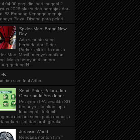
ul 04.00 pagi dini hari tanggal 2
stus 2026 aku sudah beranjak dari
tel 88 Embong Kenongo menuju
abaya Plaza. Disana para pelari ...
Spider-Man: Brand New
Day
Ada sesuatu yang
berbeda dari Peter
Parker kali ini. Ia masih
der-Man. Masih menyelamatkan
ng. Masih berayun di antara
ung-gedung N...
ely
dirian saat Idul Adha
Sendi Putar, Peluru dan
Geser pada Area leher
Pelajaran IPA sewaktu SD
tentunya kita akan lupa-
lupa ingat. Terlebih
ngenai macam sendi pada manusia
dasarkan sifat dan arah geraka...
Jurassic World
Rencana nonton film "