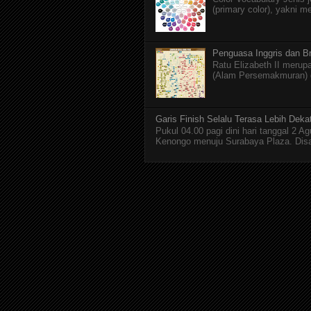
(primary color), yakni m
Penguasa Inggris dan Br
Ratu Elizabeth II merupa
(Alam Persemakmuran) da
Garis Finish Selalu Terasa Lebih Deka
Pukul 04.00 pagi dini hari tanggal 2 
Kenongo menuju Surabaya Plaza. Disan