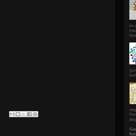
ini
men
favo
(pr
kun
neg
Per
dep
Gar
Ket