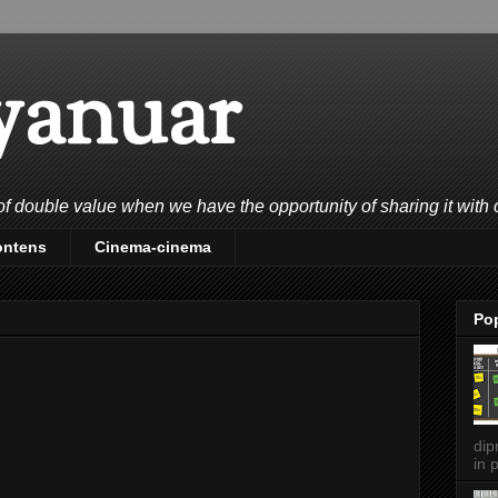
yanuar
double value when we have the opportunity of sharing it with 
ontens
Cinema-cinema
Po
dip
in p