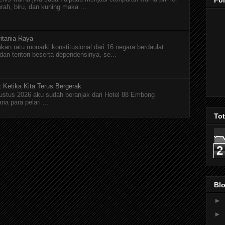
Fo
erah, biru, dan kuning maka ...
itania Raya
kan ratu monarki konstitusional dari 16 negara berdaulat
n teritori beserta dependensinya, se...
t Ketika Kita Terus Bergerak
Agustus 2026 aku sudah beranjak dari Hotel 88 Embong
a para pelari ...
To
2
Blo
►
►