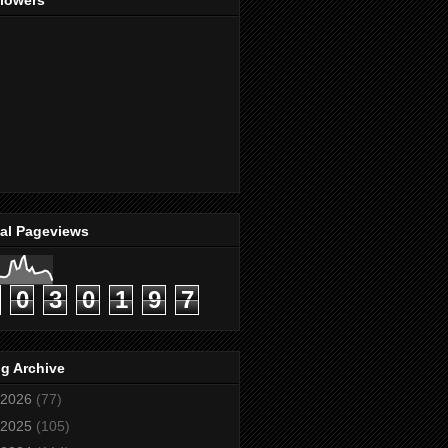
llowers
tal Pageviews
0
3
0
1
9
7
g Archive
2026
(77)
2025
(105)