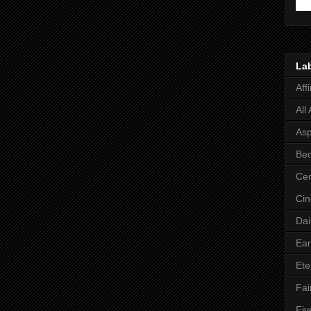
La
Aff
All
Asp
Bed
Cer
Ci
Dai
Ear
Ete
Fai
Fiv