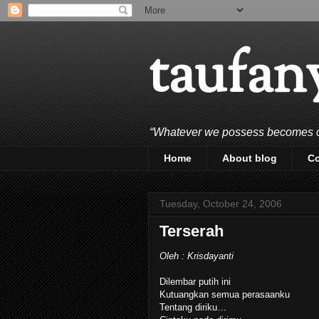
taufan
“Whatever we possess becomes of 
Home
About blog
C
Tuesday, October 24, 2006
Terserah
Oleh : Krisdayanti
Dilembar putih ini
Kutuangkan semua perasaanku
Tentang diriku…