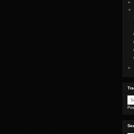
►
▼
►
Tra
Po
Sea