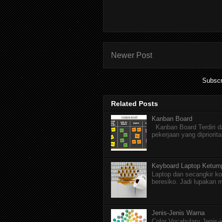
Newer Post
Subscr
Related Posts
Kanban Board
Kanban Board Terdiri dar
pekerjaan yang dipriorita
Keyboard Laptop Ketum
Laptop dan secangkir ko
beresiko. Jadi lupakan 
Jenis-Jenis Warna
Color Vocabulary Jenis-