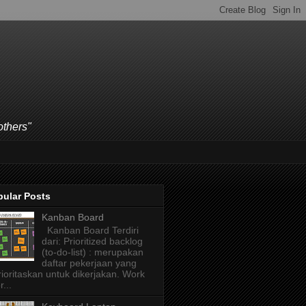
others"
pular Posts
Kanban Board
Kanban Board Terdiri
dari: Prioritized backlog
(to-do-list) : merupakan
daftar pekerjaan yang
rioritaskan untuk dikerjakan. Work
r...