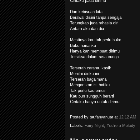
Cintaku pada dirimu
Dan kebisuan kita
Berawal disini tanpa sengaja
Terungkap juga rahasia diri
Antara aku dan dia
Mestinya kau tak perlu buka
Buku harianku
Hanya kan membuat dirimu
Tersiksa dalam rasa curiga
Terserah caramu kasih
Menilai diriku ini
Terserah bagaimana
Mengartikan isi hatiku
Tak perlu kau emosi
Kau pun sungguh berarti
Cintaku hanya untuk dirimu
Posted by
taufanyanuar
at
12:12 AM
Labels:
Fairy Night
,
You're a Melody