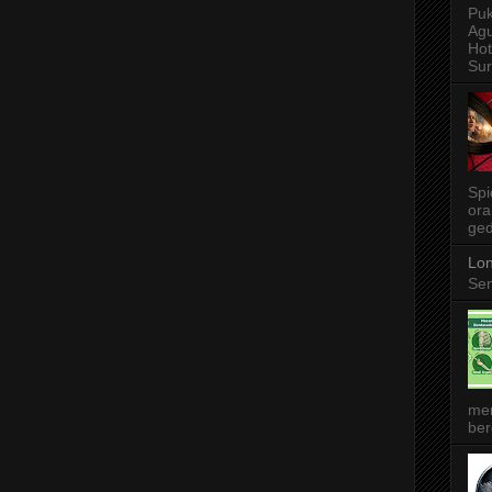
Puk
Agu
Ho
Sur
Spi
ora
ged
Lon
Sen
me
ber