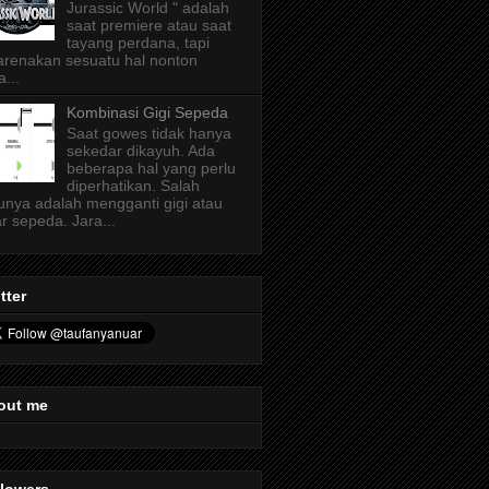
Jurassic World " adalah
saat premiere atau saat
tayang perdana, tapi
arenakan sesuatu hal nonton
a...
Kombinasi Gigi Sepeda
Saat gowes tidak hanya
sekedar dikayuh. Ada
beberapa hal yang perlu
diperhatikan. Salah
unya adalah mengganti gigi atau
r sepeda. Jara...
tter
out me