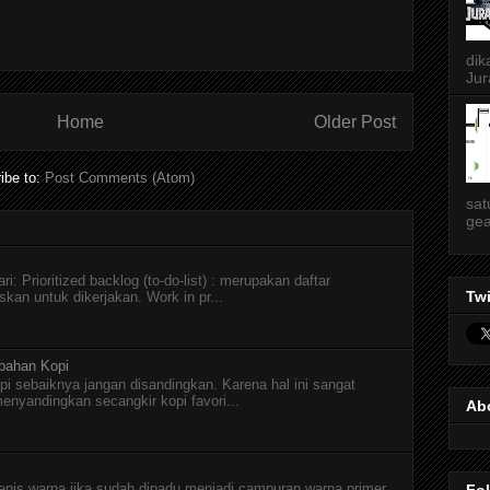
dik
Jur
Home
Older Post
ibe to:
Post Comments (Atom)
sat
gea
i: Prioritized backlog (to-do-list) : merupakan daftar
Twi
skan untuk dikerjakan. Work in pr...
pahan Kopi
pi sebaiknya jangan disandingkan. Karena hal ini sangat
menyandingkan secangkir kopi favori...
Ab
jenis warna jika sudah dipadu menjadi campuran warna primer