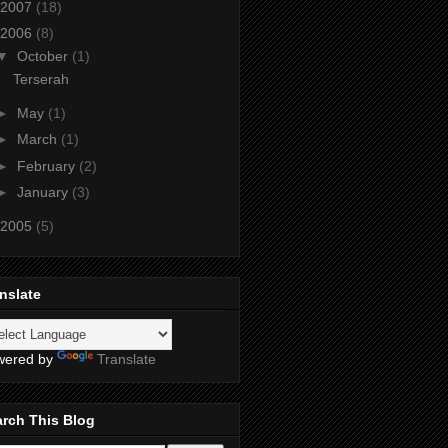
2007
(18)
2006
(8)
▼
October
(1)
Terserah
►
May
(1)
►
March
(1)
►
February
(2)
►
January
(3)
2005
(5)
nslate
wered by
Translate
rch This Blog