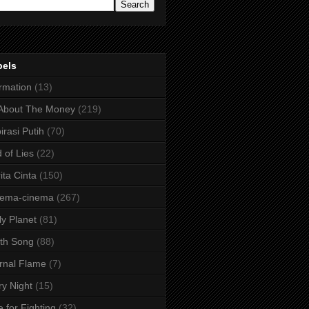
bels
irmation
(13)
 About The Money
(219)
irasi Putih
(70)
 of Lies
(22)
ita Cinta
(150)
nema-cinema
(267)
ly Planet
(81)
th Song
(88)
rnal Flame
(7)
ry Night
(15)
e for Fighting
(32)