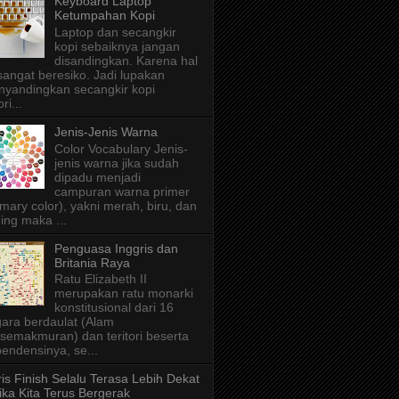
Keyboard Laptop
Ketumpahan Kopi
Laptop dan secangkir
kopi sebaiknya jangan
disandingkan. Karena hal
 sangat beresiko. Jadi lupakan
yandingkan secangkir kopi
ri...
Jenis-Jenis Warna
Color Vocabulary Jenis-
jenis warna jika sudah
dipadu menjadi
campuran warna primer
imary color), yakni merah, biru, dan
ing maka ...
Penguasa Inggris dan
Britania Raya
Ratu Elizabeth II
merupakan ratu monarki
konstitusional dari 16
ara berdaulat (Alam
semakmuran) dan teritori beserta
endensinya, se...
is Finish Selalu Terasa Lebih Dekat
ika Kita Terus Bergerak