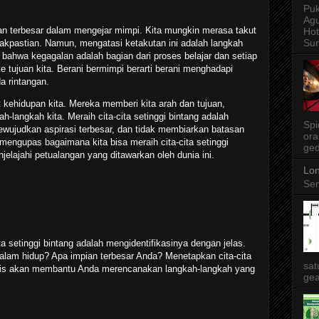
Puk
Agu
an terbesar dalam mengejar mimpi. Kita mungkin merasa takut
Ho
Sur
dakpastian. Namun, mengatasi ketakutan ini adalah langkah
h bahwa kegagalan adalah bagian dari proses belajar dan setiap
 tujuan kita. Berani bermimpi berarti berani menghadapi
a rintangan.
git kehidupan kita. Mereka memberi kita arah dan tujuan,
langkah kita. Meraih cita-cita setinggi bintang adalah
Spi
ewujudkan aspirasi terbesar, dan tidak membiarkan batasan
ora
n mengupas bagaimana kita bisa meraih cita-cita setinggi
ged
elajahi petualangan yang ditawarkan oleh dunia ini.
Lon
Sen
a setinggi bintang adalah mengidentifikasinya dengan jelas.
alam hidup? Apa impian terbesar Anda? Menetapkan cita-cita
sat
listis akan membantu Anda merencanakan langkah-langkah yang
gea