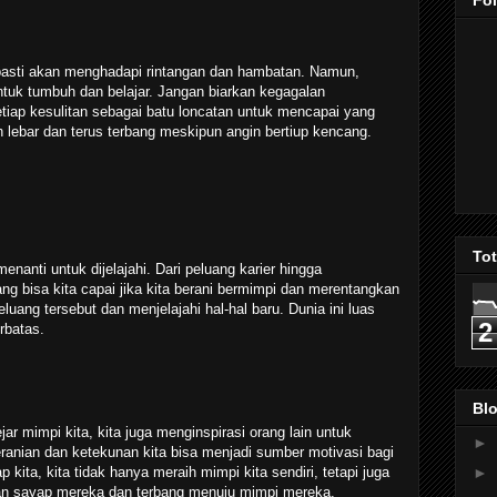
Fo
 pasti akan menghadapi rintangan dan hambatan. Namun,
ntuk tumbuh dan belajar. Jangan biarkan kegagalan
iap kesulitan sebagai batu loncatan untuk mencapai yang
h lebar dan terus terbang meskipun angin bertiup kencang.
To
nanti untuk dijelajahi. Dari peluang karier hingga
ang bisa kita capai jika kita berani bermimpi dan merentangkan
uang tersebut dan menjelajahi hal-hal baru. Dunia ini luas
2
rbatas.
Blo
ar mimpi kita, kita juga menginspirasi orang lain untuk
►
anian dan ketekunan kita bisa menjadi sumber motivasi bagi
►
kita, kita tidak hanya meraih mimpi kita sendiri, tetapi juga
n sayap mereka dan terbang menuju mimpi mereka.