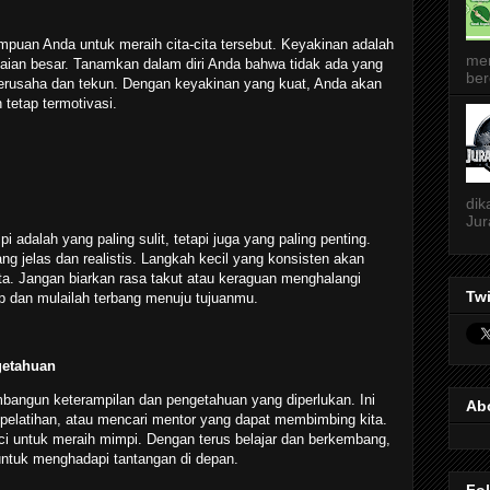
mpuan Anda untuk meraih cita-cita tersebut. Keyakinan adalah
me
paian besar. Tanamkan dalam diri Anda bahwa tidak ada yang
ber
berusaha dan tekun. Dengan keyakinan yang kuat, Anda akan
tetap termotivasi.
dik
Jur
adalah yang paling sulit, tetapi juga yang paling penting.
g jelas dan realistis. Langkah kecil yang konsisten akan
ta. Jangan biarkan rasa takut atau keraguan menghalangi
Twi
p dan mulailah terbang menuju tujuanmu.
getahuan
bangun keterampilan dan pengetahuan yang diperlukan. Ini
Ab
ti pelatihan, atau mencari mentor yang dapat membimbing kita.
unci untuk meraih mimpi. Dengan terus belajar dan berkembang,
untuk menghadapi tantangan di depan.