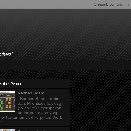
others"
pular Posts
Kanban Board
Kanban Board Terdiri
dari: Prioritized backlog
(to-do-list) : merupakan
daftar pekerjaan yang
rioritaskan untuk dikerjakan. Work
r...