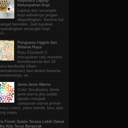
Keyboard Laptop
Ketumpahan Kopi
Laptop dan secangkir
kopi sebaiknya jangan
disandingkan. Karena hal
 sangat beresiko. Jadi lupakan
yandingkan secangkir kopi
ri...
Penguasa Inggris dan
Britania Raya
Ratu Elizabeth II
merupakan ratu monarki
konstitusional dari 16
ara berdaulat (Alam
semakmuran) dan teritori beserta
endensinya, se...
Jenis-Jenis Warna
Color Vocabulary Jenis-
jenis warna jika sudah
dipadu menjadi
campuran warna primer
imary color), yakni merah, biru, dan
ing maka ...
is Finish Selalu Terasa Lebih Dekat
ika Kita Terus Bergerak