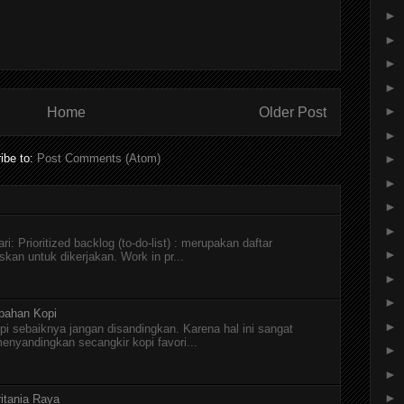
►
►
►
►
►
Home
Older Post
►
ibe to:
Post Comments (Atom)
►
►
►
►
i: Prioritized backlog (to-do-list) : merupakan daftar
►
skan untuk dikerjakan. Work in pr...
►
►
pahan Kopi
►
pi sebaiknya jangan disandingkan. Karena hal ini sangat
menyandingkan secangkir kopi favori...
►
►
►
itania Raya