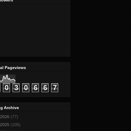
llowers
tal Pageviews
0
3
0
6
6
7
g Archive
2026
(77)
2025
(105)