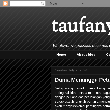
taufan
“Whatever we possess becomes of 
Home
About blog
C
Sunday, July 7, 2024
Dunia Menunggu Pet
Setiap orang memiliki mimpi, keingin
sering kali kita merasa takut atau rag
dengan peluang dan petualangan yang 
sayap adalah langkah pertama menuju 
akan mengeksplorasi pentingnya berm