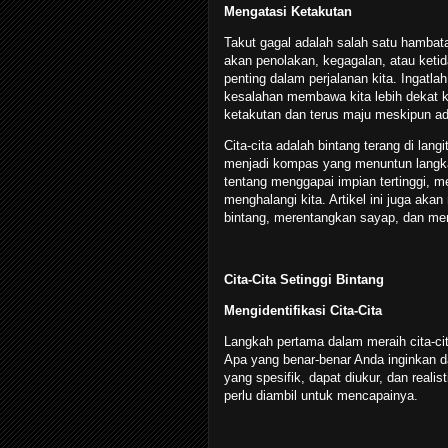
Mengatasi Ketakutan
Takut gagal adalah salah satu hambat
akan penolakan, kegagalan, atau keti
penting dalam perjalanan kita. Ingatla
kesalahan membawa kita lebih dekat ke
ketakutan dan terus maju meskipun ad
Cita-cita adalah bintang terang di lan
menjadi kompas yang menuntun langkah-
tentang menggapai impian tertinggi, m
menghalangi kita. Artikel ini juga aka
bintang, merentangkan sayap, dan menj
Cita-Cita Setinggi Bintang
Mengidentifikasi Cita-Cita
Langkah pertama dalam meraih cita-cit
Apa yang benar-benar Anda inginkan d
yang spesifik, dapat diukur, dan rea
perlu diambil untuk mencapainya.