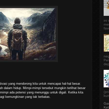
ini
men
favo
neg
Per
dep
ivasi yang mendorong kita untuk mencapai hal-hal besar.
h dalam hidup. Mimpi-mimpi tersebut mungkin terlihat besar
(pr
p mimpi ada potensi yang menunggu untuk digali. Ketika kita
kun
bagi kemungkinan yang tak terbatas.
Gar
Ket