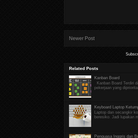
Newer Post
Subscr
Related Posts
Kanban Board
Kanban Board Terdiri dar
pekerjaan yang dipriorita
Keyboard Laptop Ketum
Laptop dan secangkir ko
beresiko. Jadi lupakan 
Penguasa Inggris dan Br