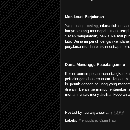
Menikmati Perjalanan
Yang paling penting, nikmatilah setia
hanya tentang mencapai tujuan, tetapi
Setiap pengalaman, baik suka maupun
kita. Dunia ini penuh dengan keindah
perjalananmu dan biarkan setiap mom
Dunia Menunggu Petualanganmu
Berani bermimpi dan merentangkan sa
petualangan dan kepuasan. Jangan bi
ini penuh dengan peluang yang menant
dijalani. Berani bermimpi, rentangka
menanti untuk menyaksikan keberani
Posted by
taufanyanuar
at
7:40 PM
Labels:
Mengudara
,
Opini Pagi