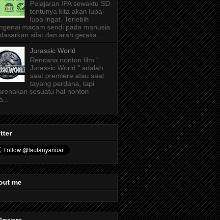
Pelajaran IPA sewaktu SD
tentunya kita akan lupa-
lupa ingat. Terlebih
ngenai macam sendi pada manusia
dasarkan sifat dan arah geraka...
Jurassic World
Rencana nonton film "
Jurassic World " adalah
saat premiere atau saat
tayang perdana, tapi
arenakan sesuatu hal nonton
a...
tter
out me