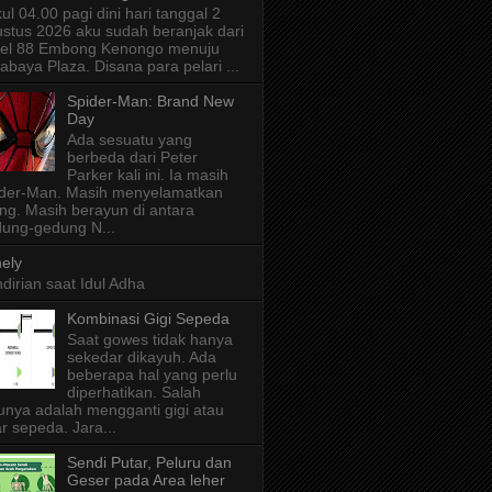
ul 04.00 pagi dini hari tanggal 2
stus 2026 aku sudah beranjak dari
tel 88 Embong Kenongo menuju
abaya Plaza. Disana para pelari ...
Spider-Man: Brand New
Day
Ada sesuatu yang
berbeda dari Peter
Parker kali ini. Ia masih
der-Man. Masih menyelamatkan
ng. Masih berayun di antara
ung-gedung N...
ely
dirian saat Idul Adha
Kombinasi Gigi Sepeda
Saat gowes tidak hanya
sekedar dikayuh. Ada
beberapa hal yang perlu
diperhatikan. Salah
unya adalah mengganti gigi atau
r sepeda. Jara...
Sendi Putar, Peluru dan
Geser pada Area leher