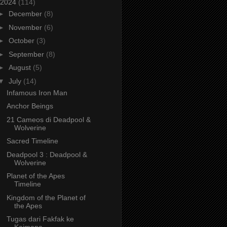
2024
(114)
►
December
(8)
►
November
(6)
►
October
(3)
►
September
(8)
►
August
(5)
▼
July
(14)
Infamous Iron Man
Anchor Beings
21 Cameos di Deadpool &
Wolverine
Sacred Timeline
Deadpool 3 : Deadpool &
Wolverine
Planet of the Apes
Timeline
Kingdom of the Planet of
the Apes
Tugas dari Fakfak ke