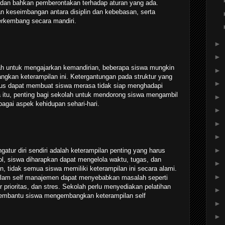
dan bahkan pemberontakan terhadap aturan yang ada.
 keseimbangan antara disiplin dan kebebasan, serta
erkembang secara mandiri.
►
►
ah untuk mengajarkan kemandirian, beberapa siswa mungkin
►
gkan keterampilan ini. Ketergantungan pada struktur yang
►
rus dapat membuat siswa merasa tidak siap menghadapi
a itu, penting bagi sekolah untuk mendorong siswa mengambil
►
bagai aspek kehidupan sehari-hari.
►
►
►
►
ur diri sendiri adalah keterampilan penting yang harus
ool, siswa diharapkan dapat mengelola waktu, tugas, dan
►
, tidak semua siswa memiliki keterampilan ini secara alami.
►
alam self manajemen dapat menyebabkan masalah seperti
rioritas, dan stres. Sekolah perlu menyediakan pelatihan
►
embantu siswa mengembangkan keterampilan self
►
►