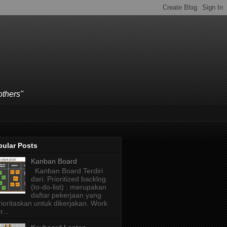
others"
pular Posts
Kanban Board
Kanban Board Terdiri
dari: Prioritized backlog
(to-do-list) : merupakan
daftar pekerjaan yang
rioritaskan untuk dikerjakan. Work
r...