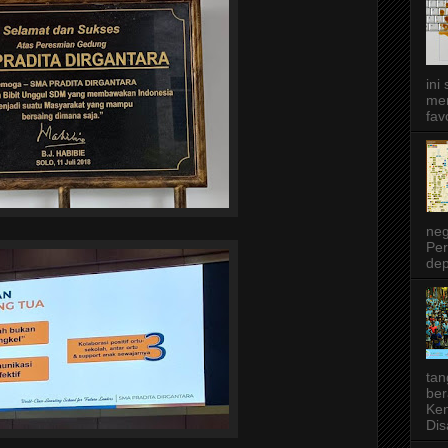
ini
men
favo
neg
Per
dep
tan
ber
Ken
Dis