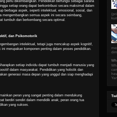
 yang perlu dikembangkan. Pendidikan berfungsi sebagai sarana
ngga setiap orang dapat berkontribusi secara maksimal dalam
berbagai aspek, seperti intelektual, emosional, sosial, dan
(pr
saha mengembangkan semua aspek ini secara seimbang,
kun
pat tumbuh dan berkembang secara optimal.
ktif, dan Psikomotorik
gembangan intelektual, tetapi juga mencakup aspek kognitif,
men
pek ini merupakan komponen penting dalam proses pendidikan.
dim
Wha
diharapkan setiap individu dapat tumbuh menjadi manusia yang
Wha
can
 positif dalam masyarakat. Pendidikan yang holistik dan
hav
takan generasi masa depan yang unggul dan siap menghadapi
Yan
emainkan peran yang sangat penting dalam mendukung
Twi
t berdiri sendiri dalam mendidik anak; peran orang tua
dikan yang sukses.