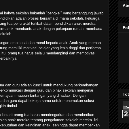
Ab
mi bahwa sekolah bukanlah "bengkel" yang bertanggung jawab
didikan adalah proses bersama di mana sekolah, keluarga,
g tua perlu aktif terlibat dalam pendidikan anak mereka,
Fo
i termasuk membantu anak dengan pekerjaan rumah, membaca
sekolah.
ungan emosional dan moral kepada anak. Anak yang merasa
ung memiliki motivasi belajar yang lebih tinggi dan performa
 itu, orang tua harus selalu mendampingi dan memotivasi
erbaiknya.
 tua dan guru adalah kunci untuk mendukung perkembangan
berkomunikasi dengan guru dan pihak sekolah mengenai
To
kemajuan maupun tantangan yang dihadapi. Dengan
tua dan guru dapat bekerja sama untuk menemukan solusi
kin timbul.
2
uga berarti orang tua harus mendengarkan dan memberikan
oleh anak mereka tentang pengalaman sekolah mereka. Ini
ebutuhan dan keinginan anak, sehingga dapat memberikan