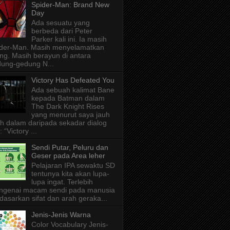
Spider-Man: Brand New
Day
Ada sesuatu yang
berbeda dari Peter
Parker kali ini. Ia masih
der-Man. Masih menyelamatkan
ng. Masih berayun di antara
ung-gedung N...
Victory Has Defeated You
Ada sebuah kalimat Bane
kepada Batman dalam
The Dark Knight Rises
yang menurut saya jauh
ih dalam daripada sekadar dialog
: “Victory ...
Sendi Putar, Peluru dan
Geser pada Area leher
Pelajaran IPA sewaktu SD
tentunya kita akan lupa-
lupa ingat. Terlebih
ngenai macam sendi pada manusia
dasarkan sifat dan arah geraka...
Jenis-Jenis Warna
Color Vocabulary Jenis-