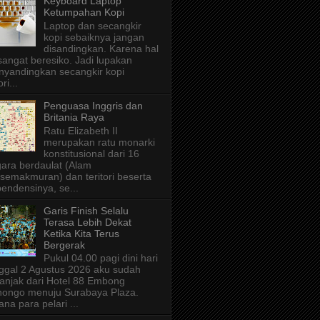
Keyboard Laptop
Ketumpahan Kopi
Laptop dan secangkir
kopi sebaiknya jangan
disandingkan. Karena hal
 sangat beresiko. Jadi lupakan
yandingkan secangkir kopi
ri...
Penguasa Inggris dan
Britania Raya
Ratu Elizabeth II
merupakan ratu monarki
konstitusional dari 16
ara berdaulat (Alam
semakmuran) dan teritori beserta
endensinya, se...
Garis Finish Selalu
Terasa Lebih Dekat
Ketika Kita Terus
Bergerak
Pukul 04.00 pagi dini hari
ggal 2 Agustus 2026 aku sudah
anjak dari Hotel 88 Embong
ongo menuju Surabaya Plaza.
ana para pelari ...