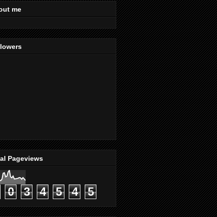
out me
llowers
tal Pageviews
0
3
4
5
4
5