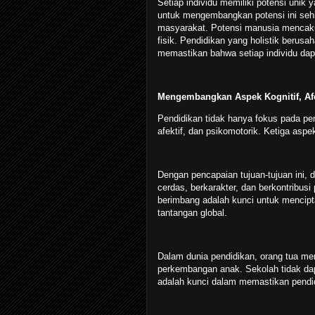
Setiap individu memiliki potensi unik
untuk mengembangkan potensi ini sehi
masyarakat. Potensi manusia mencakup 
fisik. Pendidikan yang holistik beru
memastikan bahwa setiap individu da
Mengembangkan Aspek Kognitif, Afe
Pendidikan tidak hanya fokus pada pen
afektif, dan psikomotorik. Ketiga as
Dengan pencapaian tujuan-tujuan ini, 
cerdas, berkarakter, dan berkontribusi
berimbang adalah kunci untuk mencip
tantangan global.
Dalam dunia pendidikan, orang tua m
perkembangan anak. Sekolah tidak dapa
adalah kunci dalam memastikan pendi