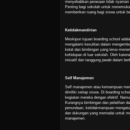
menyebabkan perasaan tidak nyaman 
Penting bagi sekolah untuk menemukan
memberikan ruang bagi siswa untuk b
Ketidakmandirian
Meskipun tujuan boarding school adal
mengalami kesulitan dalam mengemban
ketat dan bimbingan yang terus-mene
kehidupan di luar sekolah. Oleh karen
inisiatif dan tanggung jawab dalam ber
Self Manajemen
Self manajemen atau kemampuan mengat
dimiliki setiap siswa. Di boarding sch
kegiatan mereka dengan efektif. Namun
Kurangnya bimbingan dan pelatihan d
penundaan, ketidakmampuan mengatur p
dan dukungan yang memadai untuk m
manajemen.