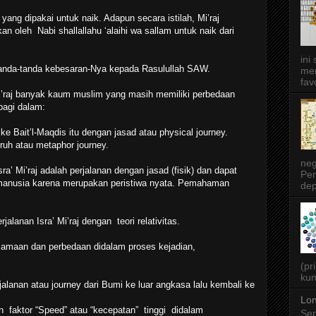
 yang dipakai untuk naik. Adapun secara istilah, Mi’raj
 oleh Nabi shallallahu ‘alaihi wa sallam untuk naik dari
ini
 tanda-tanda kebesaran-Nya kepada Rasulullah SAW.
men
favo
’raj banyak kaum muslim yang masih memiliki perbedaan
bagi dalam:
e Bait’l-Maqdis itu dengan jasad atau physical journey.
 ruh atau metaphor journey.
neg
 Mi’raj adalah perjalanan dengan jasad (fisik) dan dapat
Per
 manusia karena merupakan peristiwa nyata. Pemahaman
dep
alanan Isra’ Mi’raj dengan teori relativitas.
rsamaan dan perbedaan didalam proses kejadian,
(pr
kun
nan atau journey dari Bumi ke luar angkasa lalu kembali ke
Lon
ktor “Speed” atau “kecepatan” tinggi didalam
Sen