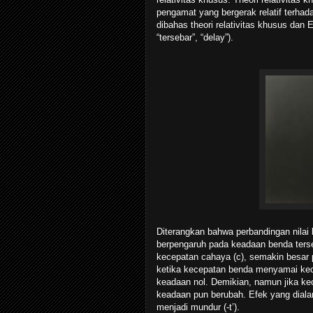
pengamat yang bergerak relatif terhada
dibahas theori relativitas khusus dan E
“tersebar”, “delay”).
Diterangkan bahwa perbandingan nila
berpengaruh pada keadaan benda terse
kecepatan cahaya (c), semakin besar p
ketika kecepatan benda menyamai kec
keadaan nol. Demikian, namun jika k
keadaan pun berubah. Efek yang diala
menjadi mundur (-t’).