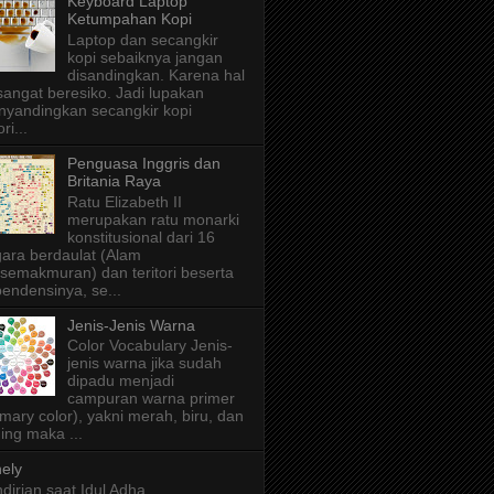
Keyboard Laptop
Ketumpahan Kopi
Laptop dan secangkir
kopi sebaiknya jangan
disandingkan. Karena hal
 sangat beresiko. Jadi lupakan
yandingkan secangkir kopi
ri...
Penguasa Inggris dan
Britania Raya
Ratu Elizabeth II
merupakan ratu monarki
konstitusional dari 16
ara berdaulat (Alam
semakmuran) dan teritori beserta
endensinya, se...
Jenis-Jenis Warna
Color Vocabulary Jenis-
jenis warna jika sudah
dipadu menjadi
campuran warna primer
imary color), yakni merah, biru, dan
ing maka ...
ely
dirian saat Idul Adha