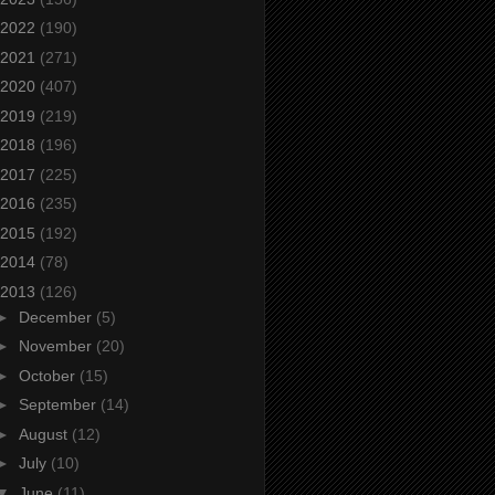
2022
(190)
2021
(271)
2020
(407)
2019
(219)
2018
(196)
2017
(225)
2016
(235)
2015
(192)
2014
(78)
2013
(126)
►
December
(5)
►
November
(20)
►
October
(15)
►
September
(14)
►
August
(12)
►
July
(10)
▼
June
(11)