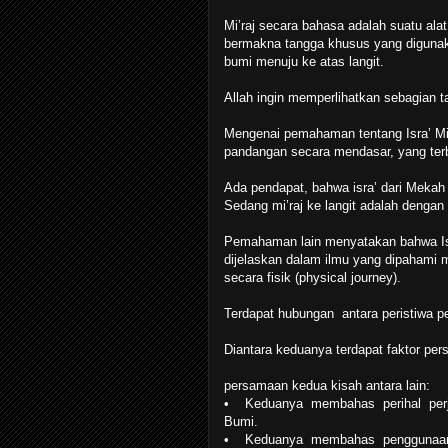
Mi’raj secara bahasa adalah suatu alat
bermakna tangga khusus yang digunakan
bumi menuju ke atas langit.
Allah ingin memperlihatkan sebagian
Mengenai pemahaman tentang Isra’ Mi
pandangan secara mendasar, yang ter
Ada pendapat, bahwa isra’ dari Mekah k
Sedang mi’raj ke langit adalah dengan
Pemahaman lain menyatakan bahwa Isra’
dijelaskan dalam ilmu yang dipahami
secara fisik (physical journey).
Terdapat hubungan antara peristiwa perj
Diantara keduanya terdapat faktor pe
persamaan kedua kisah antara lain:
• Keduanya membahas perihal perjala
Bumi.
• Keduanya membahas penggunaan fa