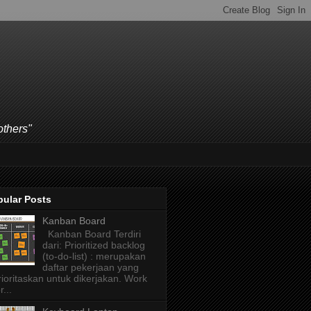
others"
pular Posts
Kanban Board
Kanban Board Terdiri
dari: Prioritized backlog
(to-do-list) : merupakan
daftar pekerjaan yang
rioritaskan untuk dikerjakan. Work
r...