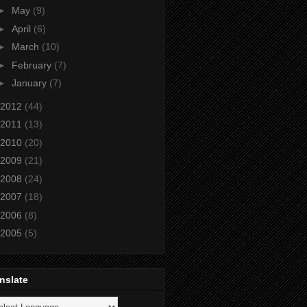
►
May
(9)
►
April
(6)
►
March
(10)
►
February
(7)
►
January
(7)
2012
(44)
2011
(13)
2010
(20)
2009
(21)
2008
(24)
2007
(18)
2006
(8)
2005
(5)
nslate