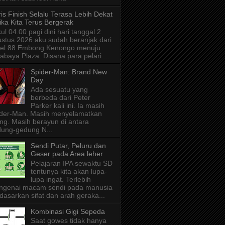
is Finish Selalu Terasa Lebih Dekat
ika Kita Terus Bergerak
ul 04.00 pagi dini hari tanggal 2
stus 2026 aku sudah beranjak dari
tel 88 Embong Kenongo menuju
abaya Plaza. Disana para pelari ...
Spider-Man: Brand New
Day
Ada sesuatu yang
berbeda dari Peter
Parker kali ini. Ia masih
der-Man. Masih menyelamatkan
ng. Masih berayun di antara
ung-gedung N...
Sendi Putar, Peluru dan
Geser pada Area leher
Pelajaran IPA sewaktu SD
tentunya kita akan lupa-
lupa ingat. Terlebih
ngenai macam sendi pada manusia
dasarkan sifat dan arah geraka...
Kombinasi Gigi Sepeda
Saat gowes tidak hanya