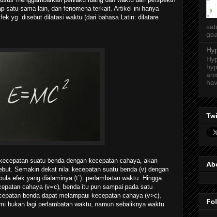
p satu sama lain, dan fenomena terkait. Artikel ini hanya
fek yg disebut dilatasi waktu (dari bahasa Latin: dilatare
sat
gea
Hyp
Hyp
hyp
anx
hav
Twi
i kecepatan suatu benda dengan kecepatan cahaya, akan
Ab
but. Semakin dekat nilai kecepatan suatu benda (v) dengan
ula efek yang dialaminya (t`): perlambatan waktu. Hingga
epatan cahaya (v=c), benda itu pun sampai pada satu
ecepatan benda dapat melampaui kecepatan cahaya (v>c),
Fo
mi bukan lagi perlambatan waktu, namun sebaliknya waktu