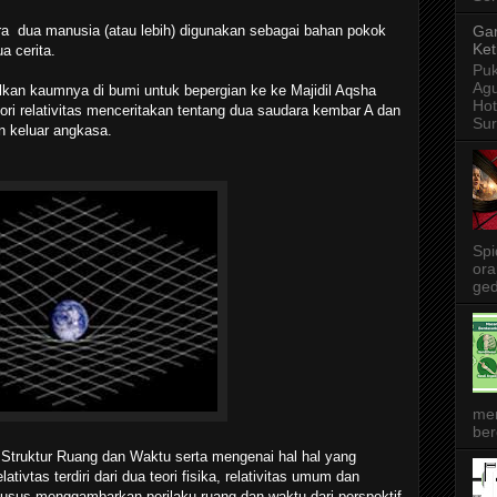
 dua manusia (atau lebih) digunakan sebagai bahan pokok
Gar
Ket
a cerita.
Puk
Agu
lkan kaumnya di bumi untuk bepergian ke ke Majidil Aqsha
Ho
eori relativitas menceritakan tentang dua saudara kembar A dan
Sur
n keluar angkasa.
Spi
ora
ged
me
ber
Struktur Ruang dan Waktu serta mengenai hal hal yang
tivtas terdiri dari dua teori fisika, relativitas umum dan
 khusus menggambarkan perilaku ruang dan waktu dari perspektif