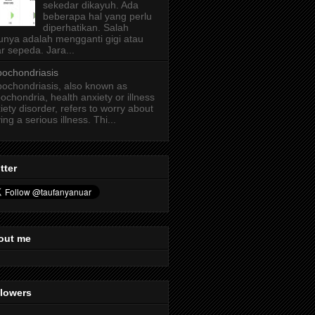
sekedar dikayuh. Ada
beberapa hal yang perlu
diperhatikan. Salah
unya adalah mengganti gigi atau
r sepeda. Jara...
ochondriasis
ochondriasis, also known as
ochondria, health anxiety or illness
iety disorder, refers to worry about
ing a serious illness. Thi...
tter
out me
llowers