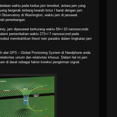
bedaan waktu pada kedua jam tersebut, antara jam yang
 yang bergerak terbang kearah timur / barat dengan jam
al Observatory di Washington, waktu jam di pesawat
arah penerbangan.
atory, jam dipesawat berkurang waktu 59+/-10 nanoseconds
galami pertambahan waktu 273+/-7 nanosecond pada
ersebut membuktikan theori twin paradox dalam tingkatan jam
alah alat GPS – Global Postioning System di Handphone anda
relativitas umum dan relativitas khusus. Dalam hal ini jam
 jam di darat sebagai faktor koreksi pengiriman signal.