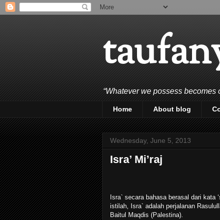
taufan
“Whatever we possess becomes of 
Home
About blog
C
Wednesday, June 5, 2013
Isra’ Mi’raj
Isra` secara bahasa berasal dari kata
istilah, Isra` adalah perjalanan Rasulu
Baitul Maqdis (Palestina).