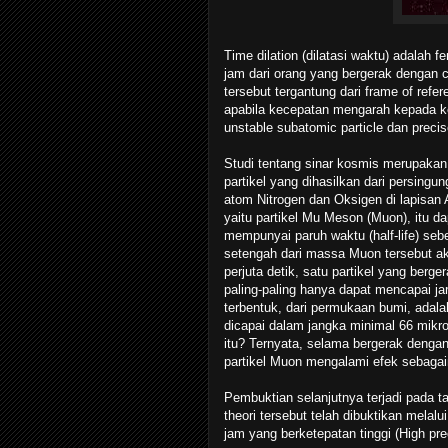
Time dilation (dilatasi waktu) adalah 
jam dari orang yang bergerak dengan c
tersebut tergantung dari frame of refe
apabila kecepatan mengarah kepada k
unstable subatomic particle dan precis
Studi tentang sinar kosmis merupakan s
partikel yang dihasilkan dari persingun
atom Nitrogen dan Oksigen di lapisan 
yaitu partikel Mu Meson (Muon), itu d
mempunyai paruh waktu (half-life) sebe
setengah dari massa Muon tersebut ak
perjuta detik, satu partikel yang ber
paling-paling hanya dapat mencapai ja
terbentuk, dari permukaan bumi, ada
dicapai dalam jangka minimal 66 mikr
itu? Ternyata, selama bergerak deng
partikel Muon mengalami efek sebagaim
Pembuktian selanjutnya terjadi pada t
theori tersebut telah dibuktikan mela
jam yang berketepatan tinggi (High pr