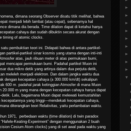
►
►
fenomena, dimana seorang Observer disatu titik melihat, bahwa
epat menjadi lebih lambat (atau cepat), sebenarnya hal
►
rence dimana dia berada. Time dilation dapat di ketahui hanya
►
ecepatan cahaya dan sudah dibuktin secara akurat dengan
e timing of atomic clocks.
►
►
atu pembuktian teori ini. Didapati bahwa di antara partikel-
gan partikel-partikel sinar kosmis yang utama dengan inti-inti
►
Atmosfer atas, jauh ribuan meter di atas permukaan bumi,
►
apat mencapai permukaan bumi. Padahal partikel Muon ini
sar dua mikro detik yang artinya dalam dua perjuta detik,
►
an meleleh menjadi elektron. Dan dalam jangka waktu dua
▼
gerak dengan kecepatan cahaya (± 300.000 km/dt) sekalipun
rak 600 m. padahal jarak ketinggian Atmosfer di mana Muon
lah 20.000 m yang mana dengan kecepatan cahaya hanya dapat
o-detik. Lalu, bagaimana Muon dapat melewati kemustahilan
an kecepatannya yang tinggi—mendekati kecepatan cahaya,
ana diterangkan teori Relativitas, yaitu perlambatan waktu.
ahun 1971, perbedaan waktu (time dilation) di twin paradox
lui “Hafele-Keating-Experiment” dengan menggunakan 2 buah
ecision Cesium Atom clocks) yang di set awal pada waktu yang