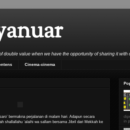
yanuar
double value when we have the opportunity of sharing it with 
ontens
Cinema-cinema
Po
dip
 ‘saro’ bermakna perjalanan di malam hari. Adapun secara
in p
llah shallallahu ‘alaihi wa sallam bersama Jibril dari Mekkah ke