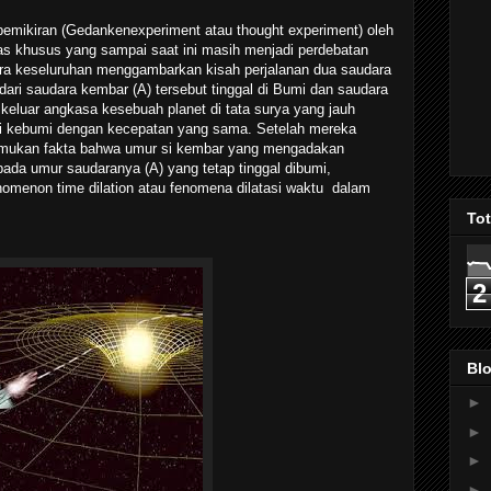
 pemikiran (Gedankenexperiment atau thought experiment) oleh
vitas khusus yang sampai saat ini masih menjadi perdebatan
cara keseluruhan menggambarkan kisah perjalanan dua saudara
ari saudara kembar (A) tersebut tinggal di Bumi dan saudara
g keluar angkasa kesebuah planet di tata surya yang jauh
i kebumi dengan kecepatan yang sama. Setelah mereka
mukan fakta bahwa umur si kembar yang mengadakan
ripada umur saudaranya (A) yang tetap tinggal dibumi,
nomenon time dilation atau fenomena dilatasi waktu dalam
To
2
Blo
►
►
►
►