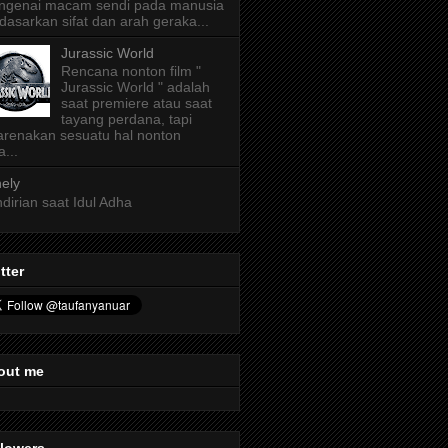
ngenai macam sendi pada manusia
dasarkan sifat dan arah geraka...
Jurassic World
Rencana nonton film "
Jurassic World " adalah
saat premiere atau saat
tayang perdana, tapi
arenakan sesuatu hal nonton
a...
ely
dirian saat Idul Adha
tter
out me