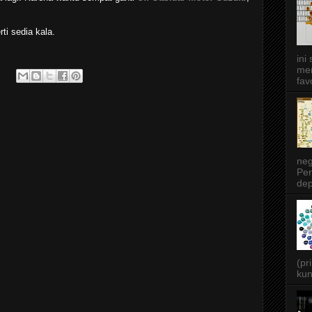
ti sedia kala.
ini
men
favo
neg
Per
dep
(pr
kun