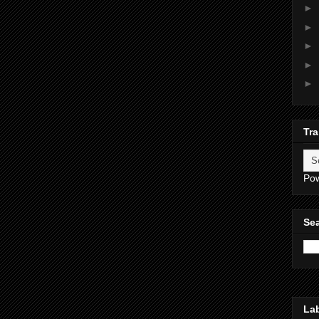
►
►
►
►
►
Tra
Po
Sea
La