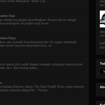
me
skan untuk dikerjakan. Work in pr...
ber
pahan Kopi
pi sebaiknya jangan disandingkan. Karena hal ini sangat
menyandingkan secangkir kopi favori...
dik
Jur
itania Raya
kan ratu monarki konstitusional dari 16 negara berdaulat
Lon
n teritori beserta dependensinya, se...
Sen
Twi
jenis warna jika sudah dipadu menjadi campuran warna primer
erah, biru, dan kuning maka ...
ou
e kepada Batman dalam The Dark Knight Rises yang menurut
Ab
ipada sekadar dialog film: “Victory ...