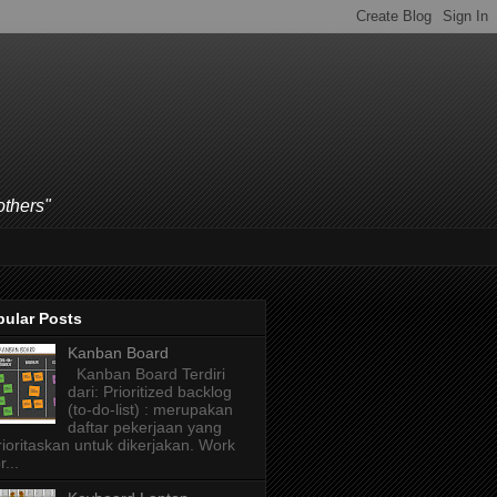
others"
pular Posts
Kanban Board
Kanban Board Terdiri
dari: Prioritized backlog
(to-do-list) : merupakan
daftar pekerjaan yang
rioritaskan untuk dikerjakan. Work
r...