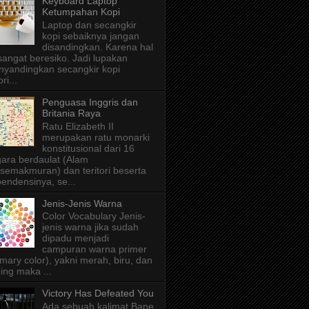
Keyboard Laptop
Ketumpahan Kopi
Laptop dan secangkir
kopi sebaiknya jangan
disandingkan. Karena hal
 sangat beresiko. Jadi lupakan
yandingkan secangkir kopi
ri...
Penguasa Inggris dan
Britania Raya
Ratu Elizabeth II
merupakan ratu monarki
konstitusional dari 16
ara berdaulat (Alam
semakmuran) dan teritori beserta
endensinya, se...
Jenis-Jenis Warna
Color Vocabulary Jenis-
jenis warna jika sudah
dipadu menjadi
campuran warna primer
imary color), yakni merah, biru, dan
ing maka ...
Victory Has Defeated You
Ada sebuah kalimat Bane