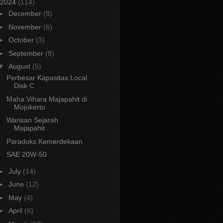
2024
(114)
►
December
(8)
►
November
(6)
►
October
(3)
►
September
(8)
▼
August
(5)
Perbesar Kapasitas Local
Disk C
Maha Vihara Majapahit di
Mojokerto
Warisan Sejarah
Majapahit
Paradoks Kemerdekaan
SAE 20W-50
►
July
(14)
►
June
(12)
►
May
(4)
►
April
(6)