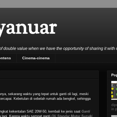
yanuar
double value when we have the opportunity of sharing it with 
ontens
Cinema-cinema
Po
mnya, sekarang waktu yang tepat untuk ganti oli lagi, meski
ercapai. Kebetulan di sebelah rumah ada bengkel, sehingga
dip
in p
tingkat kekentalan SAE 20W-50, kembali ke jenis saat
Ganti
lagi. Karena waktu sempat ganti
Oli Standar Motor Suzuki
,