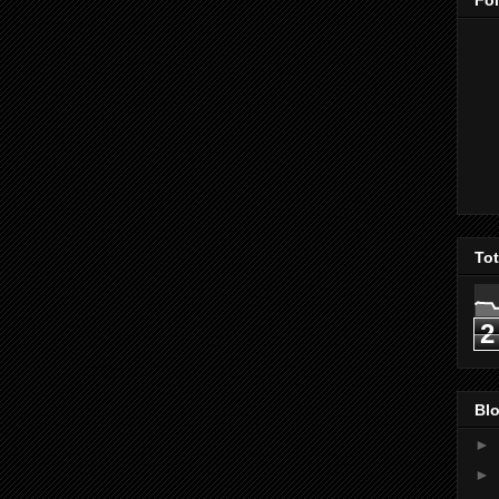
Fo
To
2
Blo
►
►