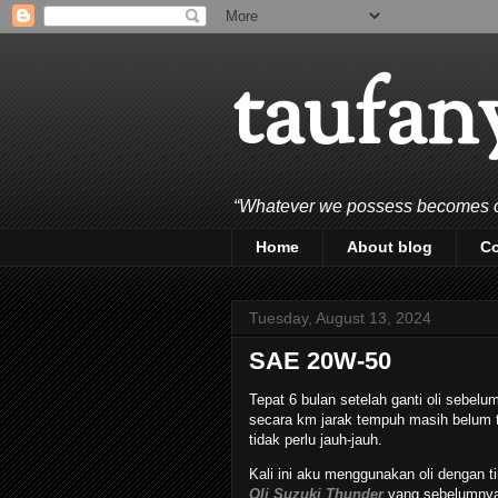
taufan
“Whatever we possess becomes of 
Home
About blog
C
Tuesday, August 13, 2024
SAE 20W-50
Tepat 6 bulan setelah ganti oli sebelu
secara km jarak tempuh masih belum t
tidak perlu jauh-jauh.
Kali ini aku menggunakan oli dengan 
Oli Suzuki Thunder
yang sebelumnya 