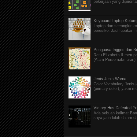
pekerjaan yang dipriorita
Keyboard Laptop Ketum
Laptop dan secangkir ko
beresiko. Jadi lupakan 
Penguasa Inggris dan Br
Ratu Elizabeth II merupa
(Alam Persemakmuran) da
Jenis-Jenis Warna
Color Vocabulary Jenis-
(primary color), yakni m
Victory Has Defeated Y
Ada sebuah kalimat Ban
saya jauh lebih dalam dar