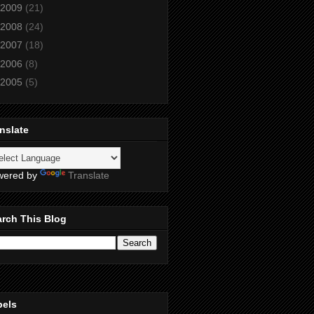
2009
(21)
2008
(24)
2007
(18)
2006
(8)
2005
(5)
nslate
wered by
Translate
rch This Blog
bels