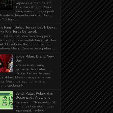
kepada Batman dalam
The Dark Knight Rises
yang menurut saya jauh
ih dalam daripada sekadar dialog
: “Victory ...
is Finish Selalu Terasa Lebih Dekat
ika Kita Terus Bergerak
ul 04.00 pagi dini hari tanggal 2
stus 2026 aku sudah beranjak dari
tel 88 Embong Kenongo menuju
abaya Plaza. Disana para pelari ...
Spider-Man: Brand New
Day
Ada sesuatu yang
berbeda dari Peter
Parker kali ini. Ia masih
der-Man. Masih menyelamatkan
ng. Masih berayun di antara
ung-gedung N...
Sendi Putar, Peluru dan
Geser pada Area leher
Pelajaran IPA sewaktu SD
tentunya kita akan lupa-
lupa ingat. Terlebih