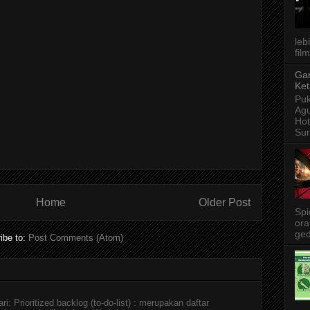
leb
film
Gar
Ket
Puk
Agu
Ho
Sur
Home
Older Post
Spi
ora
ged
ibe to:
Post Comments (Atom)
i: Prioritized backlog (to-do-list) : merupakan daftar