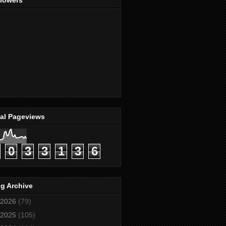
llowers
tal Pageviews
0
3
3
1
3
6
g Archive
2026
(79)
2025
(105)