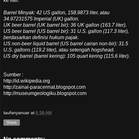
ke liter.
Barrel Minyak: 42 US gallon, 158.9873 liter, atau
34.97231575 Imperial (UK) gallon.
UK beer barrel (UK barrel bir): 36 UK gallon (163.7 liter).
US beer barrel (US barrel bir): 31 U.S. gallon (117.3 liter),
berdasarkan definisi hukum pajak.
US non-beer liquid barrel (US barrel cairan non-bir): 31.5
U.S. gallons (119.2 liter), atau setengah hogshead.
US dry barrel (barrel kering): 105 quart kering (115.6 liter).
Sumber :
http://id.wikipedia.org
http://zainal-paracermat.blogspot.com
http://museumgeologiku.blogspot.com
taufanyanuar
at
6:38 AM
Share
No comments: