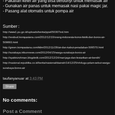
- Pakailah ketel air yang bisa berbunyi untuk memasak air
- Gunakan air panas untuk memasak nasi pakai magic jar.
- Pasang alat otomatis untuk pompa air
Sumber :
http://www1.pu.go.id/uploads/berita/ppw050307ind.htm
http://sosbud.kompasiana.com/2012/12/10/orang-indonesia-boros-listrik-dan-boros-air-
509893.html
http://green.kompasiana.com/iklim/2012/11/28/air-dan-kabut-peradaban-506570.html
http://surabaya.tribunnews.com/2012/04/15/warga-surabaya-boros-air
http://syakirurohman.blogdetik.com/2012/12/24/mari-jaga-dan-lestarikan-air-bersih/
http://nasional.republika.co.id/berita/nasional/daerah/14/12/25/nh4ugu-pdam-sebut-warga-
surabaya-boros-air
taufanyanuar
at
3:43 PM
Share
No comments:
Post a Comment