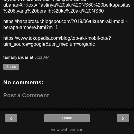
ubahan#:~:text=Pastinya%20aki%20NS60%20berkapasitas
%208,yang%20beralih%20ke%20aki%20NS60
https://bacabrosur.blogspot.com/2019/06/ukuran-aki-mobil-
berapa-ampere.html?m=1
https://www.tokopedia.com/blog/top-aki-mobil-oto/?
utm_source=google&utm_medium=organic
taufanyanuar
at
6:11 AM
Share
No comments:
Post a Comment
‹
›
Home
View web version