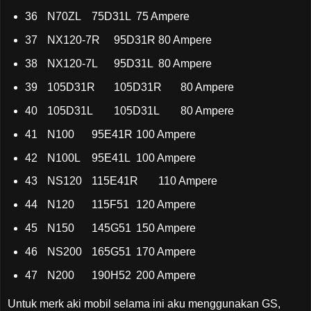
36
N70ZL
75D31L
75 Ampere
37
NX120-7R
95D31R
80 Ampere
38
NX120-7L
95D31L
80 Ampere
39
105D31R
105D31R
80 Ampere
40
105D31L
105D31L
80 Ampere
41
N100
95E41R
100 Ampere
42
N100L
95E41L
100 Ampere
43
NS120
115E41R
110 Ampere
44
N120
115F51
120 Ampere
45
N150
145G51
150 Ampere
46
NS200
165G51
170 Ampere
47
N200
190H52
200 Ampere
Untuk merk aki mobil selama ini aku menggunakan GS,