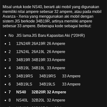
Misal untuk kode NS40, berarti aki mobil yang digunakan
memiliki nilai ampere sebesar 32 ampere, atau pada mobil
Avanza - Xenia yang menggunakan aki mobil dengan
sistem JIS berkode 34B19R, artinya memiliki ampere
sebesar 33 ampere. Beberapa kode sebagai berikut:
No
JIS lama
JIS Baru
Kapasitas Aki (*20HR)
1
12N24R
26A19R
26 Ampere
2
12N24L
26A19L
26 Ampere
3
34B19R
34B19R
33 Ampere
4
34B19L
34B19L
33 Ampere
5
34B19RS
34B19RS
33 Ampere
6
34B19LS
34B19LS
33 Ampere
7
NS40
32B20R
32 Ampere
8
NS40L
32B20L
32 Ampere