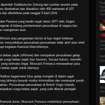
Puk
 diperoleh Süddeutsche Zeitung dari sumber anonim pada
Agu
rs disebarkan dan dianalisis oleh 400 wartawan di 107
Ho
a dan diterbitkan pada tanggal 3 April 2016.
Sur
ari Panama yang berdiri sejak tahun 1977 oleh Jürgen
erak di bidang pembentukan perusahaan di negara lain,
dan manajemen aset.
hore atau pengelolaan bisnis di luar negeri terbesar
Spi
nis menyediakan perusahaan-perusahaan tidak aktif atau shell
ora
 kegiatan finansial klien-kliennya.
ged
iksi bebas pajak (offshore) dan merupakan perusahaan gelap
Lon
ayah surga bebas pajak (tax havens). Secara hukum, memiliki
Sen
u yang otomatis ilegal. Mossack Fonseca menawarkan jasa
 bebas pajak untuk kliennya.
ihatkan bagaimana fulus gelap mengalir di dalam jagat
orong lahirnya banyak modus kriminalitas dan merampok pundi-
arkan. Perusahaan-perusahaan di British Virgin Islands,
dik
pakan surga bebas pajak, yang sulit dilacak penegak
Jur
finansial dunia, Mossack Fonseca melahirkan perusahaan-