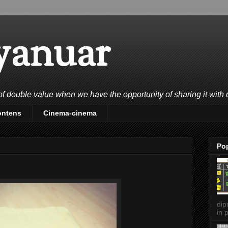
yanuar
double value when we have the opportunity of sharing it with 
ontens
Cinema-cinema
Po
dip
in p