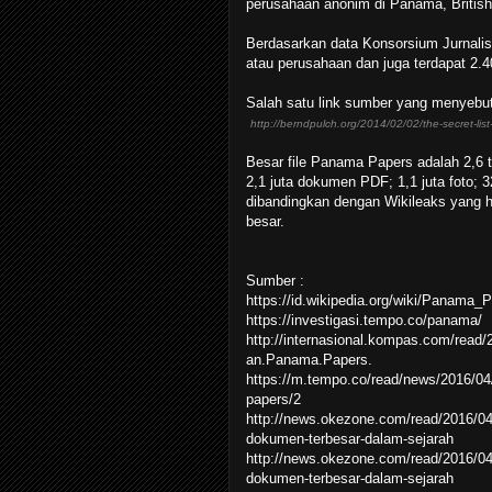
perusahaan anonim di Panama, British V
Berdasarkan data Konsorsium Jurnalis I
atau perusahaan dan juga terdapat 2.4
Salah satu link sumber yang menyebu
http://berndpulch.org/2014/02/02/the-secret-li
Besar file Panama Papers adalah 2,6 ter
2,1 juta dokumen PDF; 1,1 juta foto; 3
dibandingkan dengan Wikileaks yang ha
besar.
Sumber :
https://id.wikipedia.org/wiki/Panama_
https://investigasi.tempo.co/panama/
http://internasional.kompas.com/read
an.Panama.Papers.
https://m.tempo.co/read/news/2016/04
papers/2
http://news.okezone.com/read/2016/04
dokumen-terbesar-dalam-sejarah
http://news.okezone.com/read/2016/04
dokumen-terbesar-dalam-sejarah