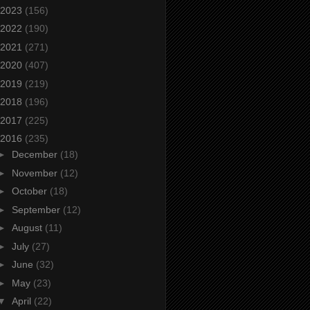
2023
(156)
2022
(190)
2021
(271)
2020
(407)
2019
(219)
2018
(196)
2017
(225)
2016
(235)
►
December
(18)
►
November
(12)
►
October
(18)
►
September
(12)
►
August
(11)
►
July
(27)
►
June
(32)
►
May
(23)
▼
April
(22)