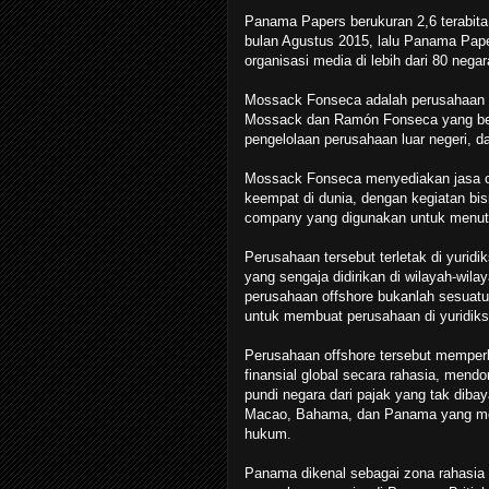
Panama Papers berukuran 2,6 terabita
bulan Agustus 2015, lalu Panama Pape
organisasi media di lebih dari 80 negar
Mossack Fonseca adalah perusahaan d
Mossack dan Ramón Fonseca yang berg
pengelolaan perusahaan luar negeri, 
Mossack Fonseca menyediakan jasa offs
keempat di dunia, dengan kegiatan bis
company yang digunakan untuk menutupi
Perusahaan tersebut terletak di yurid
yang sengaja didirikan di wilayah-wil
perusahaan offshore bukanlah sesuat
untuk membuat perusahaan di yuridiksi
Perusahaan offshore tersebut memperl
finansial global secara rahasia, mend
pundi negara dari pajak yang tak dibay
Macao, Bahama, dan Panama yang meru
hukum.
Panama dikenal sebagai zona rahasia 