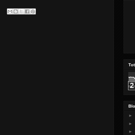
To
2
Blo
►
►
►