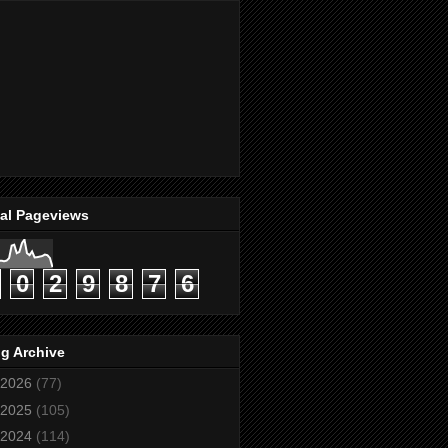
tal Pageviews
0
2
9
8
7
6
g Archive
2026
(77)
2025
(105)
2024
(114)