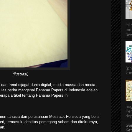
ini
men
favo
(pr
kun
(ilustrasi)
an trend dijagat dunia digital, media massa dan media
ulas berita mengenai Panama Papers di Indonesia adalah
apa artikel tentang Panama Papers ini.
neg
Per
dep
men rahasia dari perusahaan Mossack Fonseca yang berisi
geri, termasuk identitas pemegang saham dan direkturnya,
Gar
an.
Ket