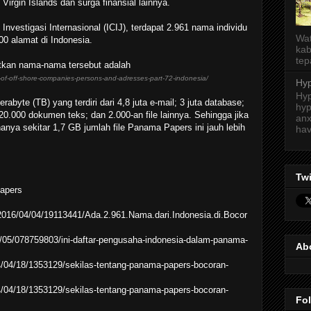
irgin Islands dan surga finansial lainnya.
nvestigasi Internasional (ICIJ), terdapat 2.961 nama individu
Wat
00 alamat di Indonesia.
kab
tep
tkan nama-nama tersebut adalah
st-of-off-shore-companies-persons-and-adresses-part-72-indonesia/
Hyp
Hyp
abyte (TB) yang terdiri dari 4,8 juta e-mail; 3 juta database;
hyp
20.000 dokumen teks; dan 2.000-an file lainnya. Sehingga jika
anx
nya sekitar 1,7 GB jumlah file Panama Papers ini jauh lebih
hav
Twi
Papers
/2016/04/04/19113441/Ada.2.961.Nama.dari.Indonesia.di.Bocor
/05/078759803/ini-daftar-pengusaha-indonesia-dalam-panama-
Ab
/04/18/1353129/sekilas-tentang-panama-papers-bocoran-
/04/18/1353129/sekilas-tentang-panama-papers-bocoran-
Fo