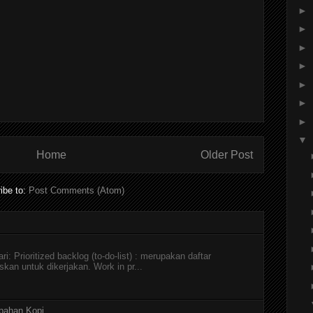
►
►
►
►
►
►
►
▼
Home
Older Post
ibe to:
Post Comments (Atom)
i: Prioritized backlog (to-do-list) : merupakan daftar
skan untuk dikerjakan. Work in pr...
pahan Kopi