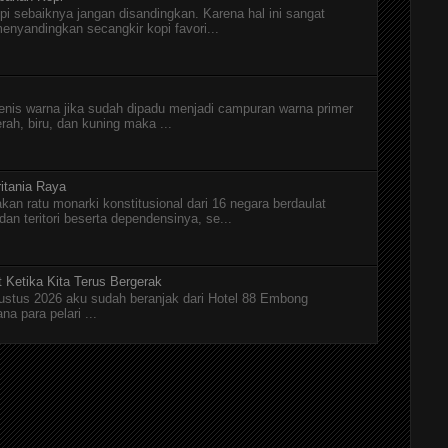
pi sebaiknya jangan disandingkan. Karena hal ini sangat
menyandingkan secangkir kopi favori...
jenis warna jika sudah dipadu menjadi campuran warna primer
erah, biru, dan kuning maka ...
itania Raya
kan ratu monarki konstitusional dari 16 negara berdaulat
n teritori beserta dependensinya, se...
t Ketika Kita Terus Bergerak
Agustus 2026 aku sudah beranjak dari Hotel 88 Embong
a para pelari ...