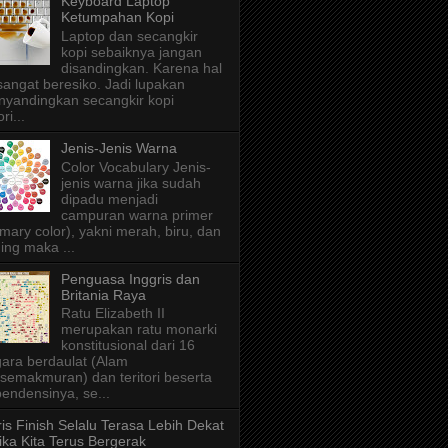
Keyboard Laptop
Ketumpahan Kopi
Laptop dan secangkir
kopi sebaiknya jangan
disandingkan. Karena hal
 sangat beresiko. Jadi lupakan
yandingkan secangkir kopi
ri...
Jenis-Jenis Warna
Color Vocabulary Jenis-
jenis warna jika sudah
dipadu menjadi
campuran warna primer
imary color), yakni merah, biru, dan
ing maka ...
Penguasa Inggris dan
Britania Raya
Ratu Elizabeth II
merupakan ratu monarki
konstitusional dari 16
ara berdaulat (Alam
semakmuran) dan teritori beserta
endensinya, se...
is Finish Selalu Terasa Lebih Dekat
ika Kita Terus Bergerak