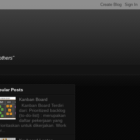
others"
pular Posts
Kanban Board
Kanban Board Terdiri
dari: Prioritized backlog
(to-do-list) : merupakan
daftar pekerjaan yang
rioritaskan untuk dikerjakan. Work
r...