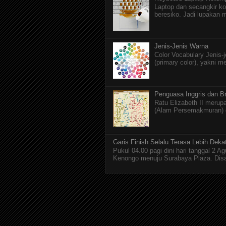
Laptop dan secangkir ko
beresiko. Jadi lupakan 
Jenis-Jenis Warna
Color Vocabulary Jenis-
(primary color), yakni m
Penguasa Inggris dan Br
Ratu Elizabeth II merupa
(Alam Persemakmuran) da
Garis Finish Selalu Terasa Lebih Deka
Pukul 04.00 pagi dini hari tanggal 2 
Kenongo menuju Surabaya Plaza. Disan