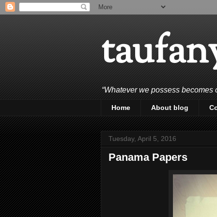
taufan
“Whatever we possess becomes of 
Home
About blog
C
Tuesday, April 5, 2016
Panama Papers