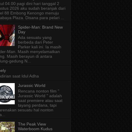
ul 04.00 pagi dini hari tanggal 2
stus 2026 aku sudah beranjak dari
tel 88 Embong Kenongo menuju
abaya Plaza. Disana para pelari ...
Spider-Man: Brand New
Day
Ada sesuatu yang
berbeda dari Peter
Parker kali ini. Ia masih
der-Man. Masih menyelamatkan
ng. Masih berayun di antara
ung-gedung N...
ely
dirian saat Idul Adha
Jurassic World
Rencana nonton film "
Jurassic World " adalah
saat premiere atau saat
tayang perdana, tapi
arenakan sesuatu hal nonton
a...
The Peak View
Waterboom Kudus