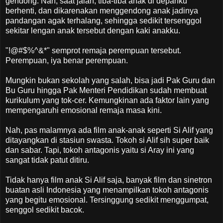
gendong. Nah, saat jalan, tiba-tiba anak di depanku
berhenti, dan dikarenakan menggendong anak jadinya
pandangan agak terhalang, sehingga sedikit tersenggol
sekitar lengan anak tersebut dengan kaki anakku.
"!@#$%^&*" semprot remaja perempuan tersebut.
Perempuan, iya benar perempuan.
Mungkin bukan sekolah yang salah, bisa jadi Pak Guru dan
Bu Guru hingga Pak Menteri Pendidikan sudah membuat
kurikulum yang tok-cer. Kemungkinan ada faktor lain yang
mempengaruhi emosional remaja masa kini.
Nah, pas malamnya ada film anak-anak seperti Si Alif yang
ditayangkan di stasiun swasta. Tokoh si Alif sih super baik
dan sabar. Tapi, tokoh antagonis yaitu si Aray ini yang
sangat tidak patut ditiru.
Tidak hanya film anak Si Alif saja, banyak film dan sinetron
buatan asli Indonesia yang menampilkan tokoh antagonis
yang begitu emosional. Tersinggung sedikit menggumpat,
senggol sedikit bacok.