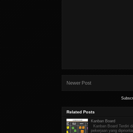
Newer Post
Subscr
Related Posts
Kanban Board
Kanban Board Terdiri dar
pekerjaan yang dipriorita