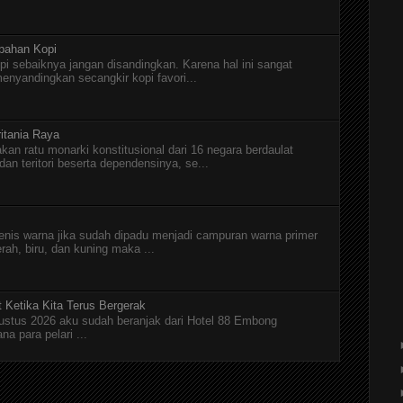
pahan Kopi
pi sebaiknya jangan disandingkan. Karena hal ini sangat
menyandingkan secangkir kopi favori...
itania Raya
kan ratu monarki konstitusional dari 16 negara berdaulat
n teritori beserta dependensinya, se...
jenis warna jika sudah dipadu menjadi campuran warna primer
erah, biru, dan kuning maka ...
t Ketika Kita Terus Bergerak
Agustus 2026 aku sudah beranjak dari Hotel 88 Embong
a para pelari ...