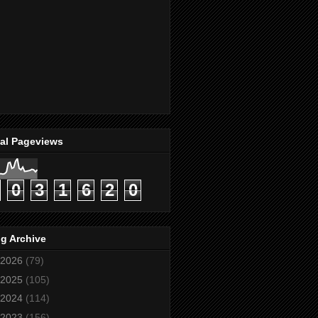
tal Pageviews
0
3
1
6
2
0
g Archive
2026
(79)
2025
(105)
2024
(114)
2023
(156)