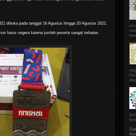
2021 dibuka pada tanggal 16 Agustus hingga 20 Agustus 2021.
ini
men
mun harus segera karena jumlah peserta sangat terbatas
favo
neg
Per
dep
(pr
kun
Gar
Ket