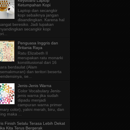
Keyboard Laptop
Ketumpahan Kopi
Laptop dan secangkir
kopi sebaiknya jangan
disandingkan. Karena hal
 sangat beresiko. Jadi lupakan
yandingkan secangkir kopi
ri...
Penguasa Inggris dan
Britania Raya
Ratu Elizabeth II
merupakan ratu monarki
konstitusional dari 16
ara berdaulat (Alam
semakmuran) dan teritori beserta
endensinya, se...
Jenis-Jenis Warna
Color Vocabulary Jenis-
jenis warna jika sudah
dipadu menjadi
campuran warna primer
imary color), yakni merah, biru, dan
ing maka ...
is Finish Selalu Terasa Lebih Dekat
ika Kita Terus Bergerak