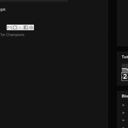
gat.
The Champions
To
2
Blo
►
►
►
►