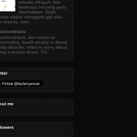
sekedar dikayuh. Ada
beberapa hal yang perlu
diperhatikan. Salah
unya adalah mengganti gigi atau
r sepeda. Jara...
ochondriasis
ochondriasis, also known as
ochondria, health anxiety or illness
iety disorder, refers to worry about
ing a serious illness. Thi...
tter
out me
llowers