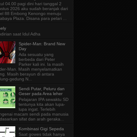
ul 04.00 pagi dini hari tanggal 2
stus 2026 aku sudah beranjak dari
tel 88 Embong Kenongo menuju
abaya Plaza. Disana para pelari ...
ely
dirian saat Idul Adha
Spider-Man: Brand New
Day
Ada sesuatu yang
berbeda dari Peter
Parker kali ini. Ia masih
der-Man. Masih menyelamatkan
ng. Masih berayun di antara
ung-gedung N...
Sendi Putar, Peluru dan
Geser pada Area leher
Pelajaran IPA sewaktu SD
tentunya kita akan lupa-
lupa ingat. Terlebih
ngenai macam sendi pada manusia
dasarkan sifat dan arah geraka...
Kombinasi Gigi Sepeda
Saat gowes tidak hanya