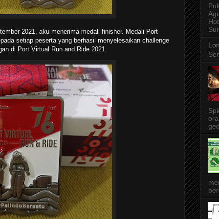
Puk
Agu
Ho
Sur
tember 2021, aku menerima medali finisher. Medali Port
epada setiap peserta yang berhasil menyelesaikan challenge
Lon
an di Port Virtual Run and Ride 2021.
Sen
Spi
ora
ged
me
ber