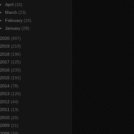
►
April
(16)
►
March
(23)
►
February
(16)
►
January
(28)
2020
(407)
2019
(219)
2018
(196)
2017
(225)
2016
(235)
2015
(192)
2014
(78)
2013
(126)
2012
(44)
2011
(13)
2010
(20)
2009
(21)
2008
(24)