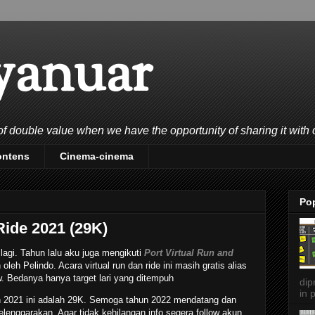
yanuar
double value when we have the opportunity of sharing it with 
ontens
Cinema-cinema
Po
Ride 2021 (29K)
lagi. Tahun lalu aku juga mengikuti
Port Virtual Run and
leh Pelindo. Acara virtual run dan ride ini masih gratis alias
. Bedanya hanya target lari yang ditempuh
dip
in p
n 2021 ini adalah 29K. Semoga tahun 2022 mendatang dan
elenggarakan. Agar tidak kehilangan info segera follow akun