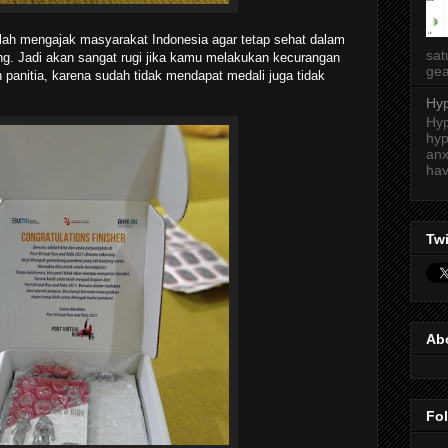
alah mengajak masyarakat Indonesia agar tetap sehat dalam
sat
g. Jadi akan sangat rugi jika kamu melakukan kecurangan
gea
eh panitia, karena sudah tidak mendapat medali juga tidak
Hyp
Hyp
hyp
anx
hav
Twi
Ab
Fo