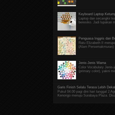
Keyboard Laptop Ketum
Laptop dan secangkir ko
beresiko. Jadi lupakan 
Penguasa Inggris dan Br
Ratu Elizabeth II merupa
(Alam Persemakmuran) da
Jenis-Jenis Warna
Color Vocabulary Jenis-
(primary color), yakni m
Garis Finish Selalu Terasa Lebih Deka
Pukul 04.00 pagi dini hari tanggal 2 
Kenongo menuju Surabaya Plaza. Disan