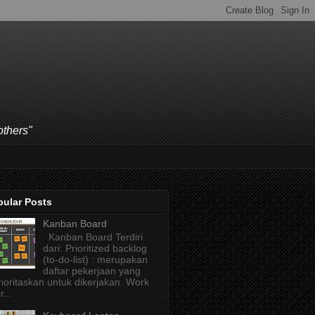
others"
pular Posts
Kanban Board
Kanban Board Terdiri
dari: Prioritized backlog
(to-do-list) : merupakan
daftar pekerjaan yang
rioritaskan untuk dikerjakan. Work
r...