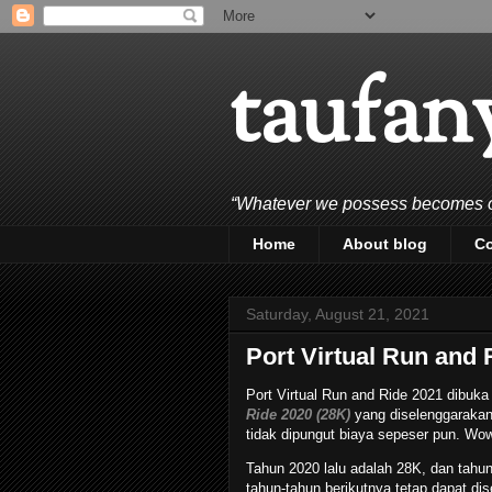
taufan
“Whatever we possess becomes of 
Home
About blog
C
Saturday, August 21, 2021
Port Virtual Run and 
Port Virtual Run and Ride 2021 dibuka 
Ride 2020 (28K)
yang diselenggarakan o
tidak dipungut biaya sepeser pun. Wow
Tahun 2020 lalu adalah 28K, dan tahu
tahun-tahun berikutnya tetap dapat dis