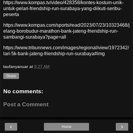
https://www.kompas.tv/video/428358/kontes-kostum-unik-
untuk-pelari-friendship-run-surabaya-yang-diikuti-seribu-
peserta
https://www.kompas.com/sports/read/2023/07/23/10323468/j
elang-borobudur-marathon-bank-jateng-friendship-run-
sambangi-surabaya?page=all
https://www.tribunnews.com/images/regional/view/1972342/
lari-5k-bank-jateng-friendship-run-surabaya#img
taufanyanuar
at
9:27 AM
Share
No comments:
Post a Comment
‹
›
Home