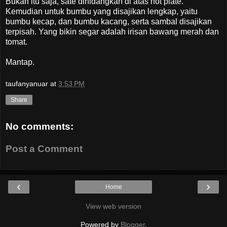
Bukan itu saja, sate dihidangkan di atas hot plate.
Kemudian untuk bumbu yang disajikan lengkap, yaitu
bumbu kecap, dan bumbu kacang, serta sambal disajikan
terpisah. Yang bikin segar adalah irisan bawang merah dan
tomat.
Mantap.
taufanyanuar
at
3:53 PM
Share
No comments:
Post a Comment
‹
›
Home
View web version
Powered by
Blogger
.