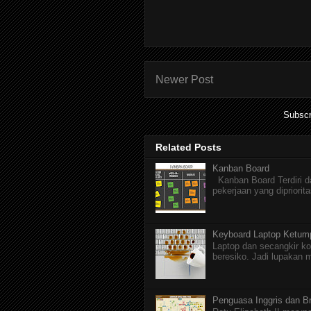
Newer Post
Subscr
Related Posts
Kanban Board
Kanban Board Terdiri dar
pekerjaan yang dipriorita
Keyboard Laptop Ketum
Laptop dan secangkir ko
beresiko. Jadi lupakan 
Penguasa Inggris dan Br