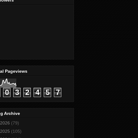
llowers
tal Pageviews
0
3
2
4
5
7
g Archive
2026
(79)
2025
(105)