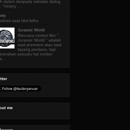
ih dalam daripada sekadar dialog
: “Victory ...
ely
dirian saat Idul Adha
Jurassic World
Rencana nonton film "
Jurassic World " adalah
saat premiere atau saat
tayang perdana, tapi
arenakan sesuatu hal nonton
a...
tter
out me