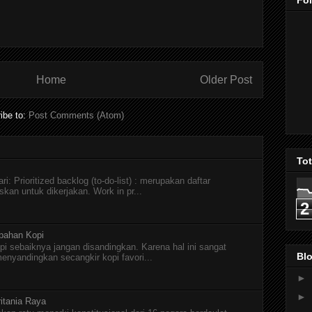
Fo
Home
Older Post
ibe to:
Post Comments (Atom)
To
i: Prioritized backlog (to-do-list) : merupakan daftar
skan untuk dikerjakan. Work in pr...
2
pahan Kopi
pi sebaiknya jangan disandingkan. Karena hal ini sangat
Blo
menyandingkan secangkir kopi favori...
►
►
itania Raya