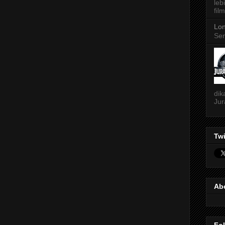
leb
film
Lon
Sen
dik
Jur
Twi
Ab