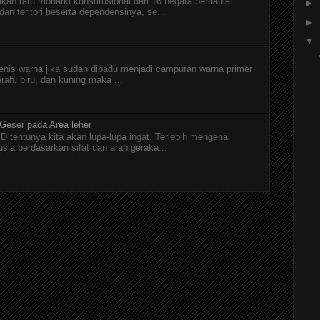
kan ratu monarki konstitusional dari 16 negara berdaulat
►
n teritori beserta dependensinya, se...
►
▼
jenis warna jika sudah dipadu menjadi campuran warna primer
erah, biru, dan kuning maka ...
 Geser pada Area leher
D tentunya kita akan lupa-lupa ingat. Terlebih mengenai
a berdasarkan sifat dan arah geraka...