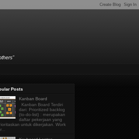
others"
pular Posts
Kanban Board
Kanban Board Terdiri
dari: Prioritized backlog
(to-do-list) : merupakan
daftar pekerjaan yang
rioritaskan untuk dikerjakan. Work
r...