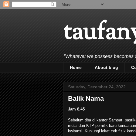
taufan
“Whatever we possess becomes of 
Home
About blog
C
Saturday, December 24, 2022
Balik Nama
Jam 8.45
Sebelum tiba di kantor Samsat, pasti
mulai dari KTP pemilik baru kendaraa
kwitansi. Kunjungi loket cek fisik ke