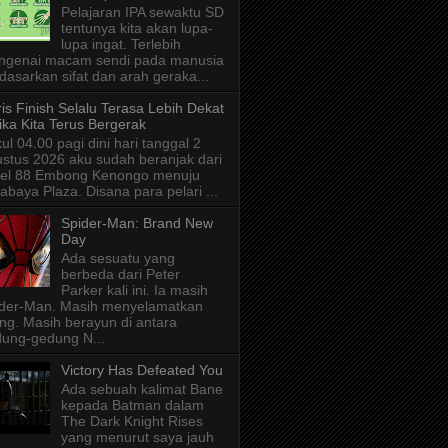
Pelajaran IPA sewaktu SD
tentunya kita akan lupa-
lupa ingat. Terlebih
ngenai macam sendi pada manusia
dasarkan sifat dan arah geraka...
is Finish Selalu Terasa Lebih Dekat
ika Kita Terus Bergerak
ul 04.00 pagi dini hari tanggal 2
stus 2026 aku sudah beranjak dari
tel 88 Embong Kenongo menuju
abaya Plaza. Disana para pelari ...
Spider-Man: Brand New
Day
Ada sesuatu yang
berbeda dari Peter
Parker kali ini. Ia masih
der-Man. Masih menyelamatkan
ng. Masih berayun di antara
ung-gedung N...
Victory Has Defeated You
Ada sebuah kalimat Bane
kepada Batman dalam
The Dark Knight Rises
yang menurut saya jauh