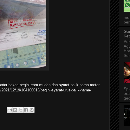
me
ber
Gar
Ket
Puk
Agu
Ho
Sur
i-motor-bekas-begini-cara-mudah-dan-syarat-balik-nama-motor
Spi
/2021/12/19/104100015/begini-syarat-urus-balik-nama-
ora
ged