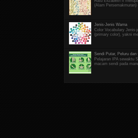
Ratu Elizabeth II merupa
(Alam Persemakmuran) da
Jenis-Jenis Warna
Color Vocabulary Jenis-
(primary color), yakni m
Sendi Putar, Peluru dan
Pelajaran IPA sewaktu S
macam sendi pada manusi