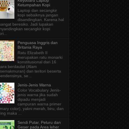
Keyboard Laptop
Ketumpahan Kopi
Laptop dan secangkir
kopi sebaiknya jangan
disandingkan. Karena hal
 sangat beresiko. Jadi lupakan
yandingkan secangkir kopi
ri...
Penguasa Inggris dan
Britania Raya
Ratu Elizabeth II
merupakan ratu monarki
konstitusional dari 16
ara berdaulat (Alam
semakmuran) dan teritori beserta
endensinya, se...
Jenis-Jenis Warna
Color Vocabulary Jenis-
jenis warna jika sudah
dipadu menjadi
campuran warna primer
imary color), yakni merah, biru, dan
ing maka ...
Sendi Putar, Peluru dan
Geser pada Area leher