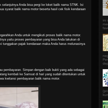
k selanjutnya Anda bisa pergi ke loket balik nama STNK. Isi
ua syarat balik nama motor beserta hasil cek fisik kendaraan
ini
men
favo
garahkan Anda untuk mengikuti proses balik nama motor.
utnya yaitu proses pembayaran yang bisa Anda lakukan di
iliki tunggakan pajak kendaraan maka Anda harus melunasinya
neg
Per
dep
tau pembayaran. Simpan dengan baik bukti yang ada sebagai
ang kembali ke Samsat di hari yang sudah ditentukan untuk
 kwitansi pembayaran balik nama motor.
(pr
kun