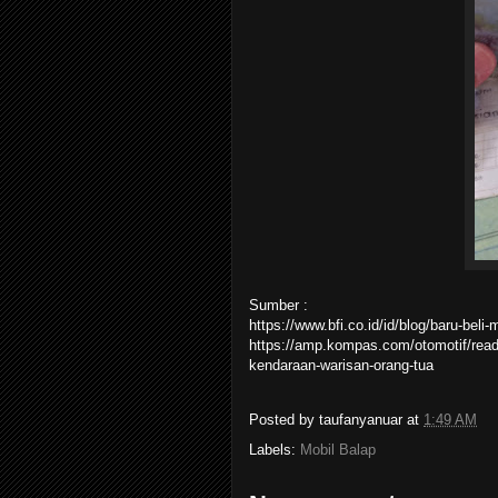
Sumber :
https://www.bfi.co.id/id/blog/baru-bel
https://amp.kompas.com/otomotif/read
kendaraan-warisan-orang-tua
Posted by
taufanyanuar
at
1:49 AM
Labels:
Mobil Balap