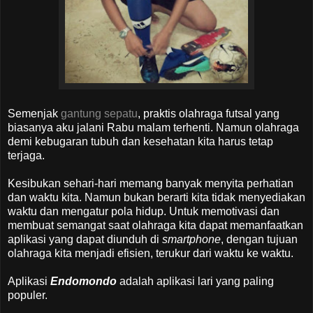
Semenjak
gantung sepatu
, praktis olahraga futsal yang
biasanya aku jalani Rabu malam terhenti. Namun olahraga
demi kebugaran tubuh dan kesehatan kita harus tetap
terjaga.
Kesibukan sehari-hari memang banyak menyita perhatian
dan waktu kita. Namun bukan berarti kita tidak menyediakan
waktu dan mengatur pola hidup. Untuk memotivasi dan
membuat semangat saat olahraga kita dapat memanfaatkan
aplikasi yang dapat diunduh di
smartphone
, dengan tujuan
olahraga kita menjadi efisien, terukur dari waktu ke waktu.
Aplikasi
Endomondo
adalah aplikasi lari yang paling
populer.