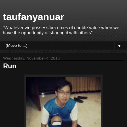
taufanyanuar
“Whatever we possess becomes of double value when we
have the opportunity of sharing it with others"
▼
Wednesday, November 4, 2015
Run