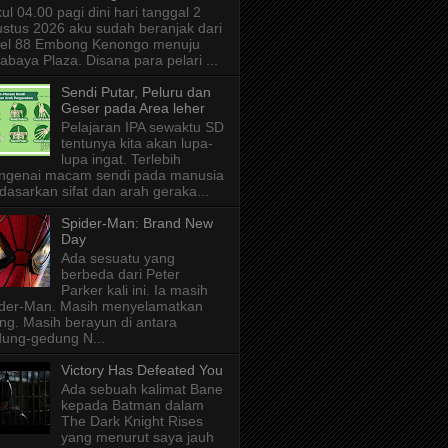
ul 04.00 pagi dini hari tanggal 2
stus 2026 aku sudah beranjak dari
tel 88 Embong Kenongo menuju
abaya Plaza. Disana para pelari ...
Sendi Putar, Peluru dan
Geser pada Area leher
Pelajaran IPA sewaktu SD
tentunya kita akan lupa-
lupa ingat. Terlebih
ngenai macam sendi pada manusia
dasarkan sifat dan arah geraka...
Spider-Man: Brand New
Day
Ada sesuatu yang
berbeda dari Peter
Parker kali ini. Ia masih
der-Man. Masih menyelamatkan
ng. Masih berayun di antara
ung-gedung N...
Victory Has Defeated You
Ada sebuah kalimat Bane
kepada Batman dalam
The Dark Knight Rises
yang menurut saya jauh