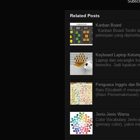
Subscr
Related Posts
Kanban Board
Kanban Board Terdiri dar
pekerjaan yang dipriorita
Keyboard Laptop Ketum
Laptop dan secangkir ko
beresiko. Jadi lupakan 
Penguasa Inggris dan Br
Ratu Elizabeth II merupa
(Alam Persemakmuran) da
Jenis-Jenis Warna
Color Vocabulary Jenis-
(primary color), yakni m