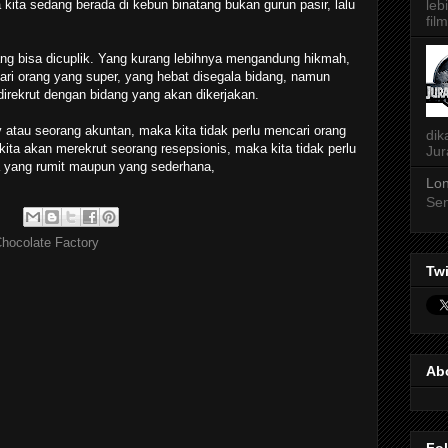
leb
kita sedang berada di kebun binatang bukan gurun pasir, lalu
film
ang bisa dicuplik. Yang kurang lebihnya mengandung hikmah,
ari orang yang super, yang hebat disegala bidang, namun
irekrut dengan bidang yang akan dikerjakan.
y atau seorang akuntan, maka kita tidak perlu mencari orang
dik
kita akan merekrut seorang resepsionis, maka kita tidak perlu
Jur
 yang rumit maupun yang sederhana,
Lon
Sen
hocolate Factory
Twi
Ab