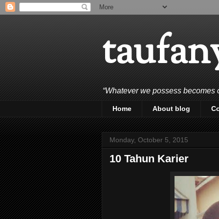
taufan
“Whatever we possess becomes of 
Home
About blog
C
Monday, October 5, 2015
10 Tahun Karier