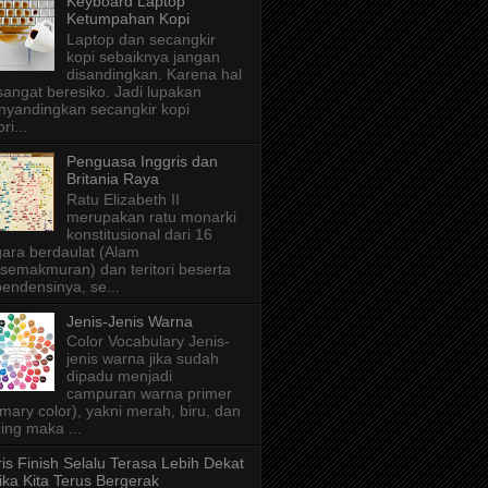
Keyboard Laptop
Ketumpahan Kopi
Laptop dan secangkir
kopi sebaiknya jangan
disandingkan. Karena hal
 sangat beresiko. Jadi lupakan
yandingkan secangkir kopi
ri...
Penguasa Inggris dan
Britania Raya
Ratu Elizabeth II
merupakan ratu monarki
konstitusional dari 16
ara berdaulat (Alam
semakmuran) dan teritori beserta
endensinya, se...
Jenis-Jenis Warna
Color Vocabulary Jenis-
jenis warna jika sudah
dipadu menjadi
campuran warna primer
imary color), yakni merah, biru, dan
ing maka ...
is Finish Selalu Terasa Lebih Dekat
ika Kita Terus Bergerak