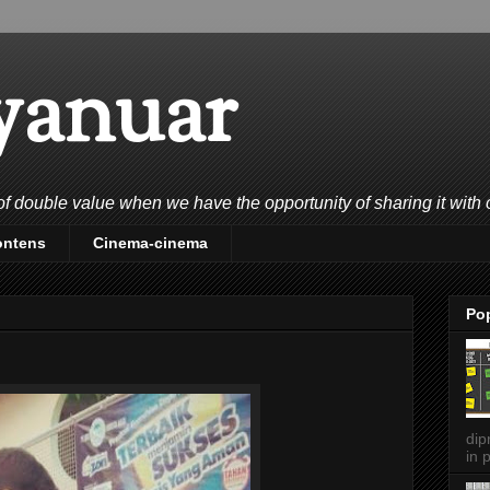
yanuar
double value when we have the opportunity of sharing it with 
ontens
Cinema-cinema
Po
dip
in p