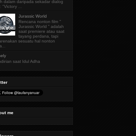
ih dalam daripada sekadar dialog
: “Victory ...
Jurassic World
Rencana nonton film "
Jurassic World " adalah
saat premiere atau saat
tayang perdana, tapi
arenakan sesuatu hal nonton
a...
ely
dirian saat Idul Adha
tter
out me