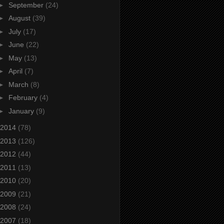
►
September
(24)
►
August
(39)
►
July
(17)
►
June
(22)
►
May
(13)
►
April
(7)
►
March
(8)
►
February
(4)
►
January
(9)
2014
(78)
2013
(126)
2012
(44)
2011
(13)
2010
(20)
2009
(21)
2008
(24)
2007
(18)