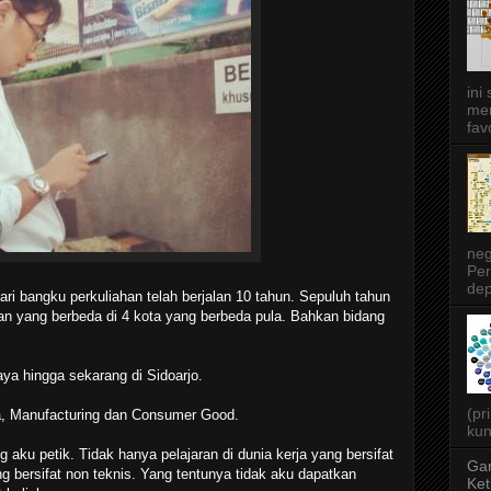
ini
men
favo
neg
Per
dep
dari bangku perkuliahan telah berjalan 10 tahun. Sepuluh tahun
an yang berbeda di 4 kota yang berbeda pula. Bahkan bidang
.
aya hingga sekarang di Sidoarjo.
(pr
ika, Manufacturing dan Consumer Good.
kun
aku petik. Tidak hanya pelajaran di dunia kerja yang bersifat
Gar
ng bersifat non teknis. Yang tentunya tidak aku dapatkan
Ket