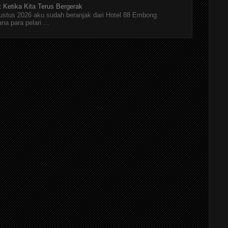
t Ketika Kita Terus Bergerak
Agustus 2026 aku sudah beranjak dari Hotel 88 Embong
a para pelari ...