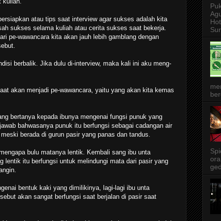
 kuliah.
Puk
Agu
ipersiapkan atau tips saat interview agar sukses adalah kita
Ho
isah sukses selama kuliah atau cerita sukses saat bekerja.
Sur
ri pe-wawancara kita akan jauh lebih gamblang dengan
sebut.
disi berbalik. Jika dulu di-interview, maka kali ini aku meng-
me
aat akan menjadi pe-wawancara, yaitu yang akan kita kemas
ber
ang bertanya kepada ibunya mengenai fungsi punuk yang
njawab bahwasanya punuk itu berfungsi sebagai cadangan air
 meski berada di gurun pasir yang panas dan tandus.
Spi
, mengapa bulu matanya lentik. Kembali sang ibu unta
ora
entik itu berfungsi untuk melindungi mata dari pasir yang
ged
angin.
nai bentuk kaki yang dimilikinya, lagi-lagi ibu unta
but akan sangat berfungsi saat berjalan di pasir saat