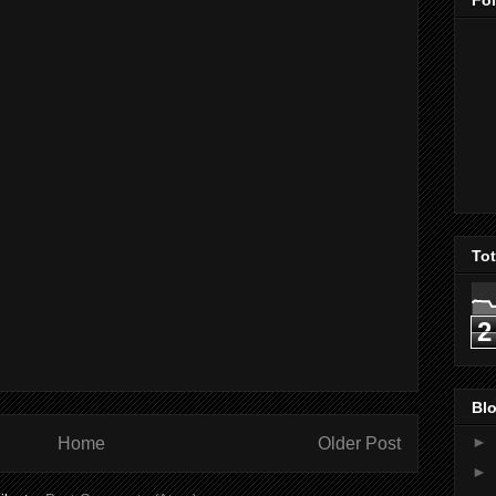
Fo
To
2
Blo
►
Home
Older Post
►