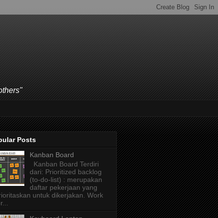
others"
pular Posts
Kanban Board
Kanban Board Terdiri
dari: Prioritized backlog
(to-do-list) : merupakan
daftar pekerjaan yang
rioritaskan untuk dikerjakan. Work
r...