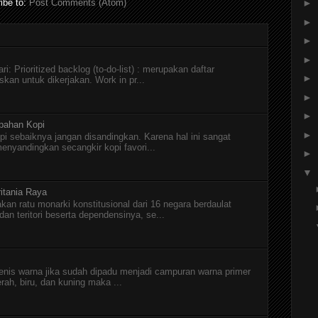
ibe to:
Post Comments (Atom)
►
►
►
►
i: Prioritized backlog (to-do-list) : merupakan daftar
►
skan untuk dikerjakan. Work in pr...
►
►
pahan Kopi
►
pi sebaiknya jangan disandingkan. Karena hal ini sangat
menyandingkan secangkir kopi favori...
►
▼
itania Raya
kan ratu monarki konstitusional dari 16 negara berdaulat
n teritori beserta dependensinya, se...
jenis warna jika sudah dipadu menjadi campuran warna primer
erah, biru, dan kuning maka ...