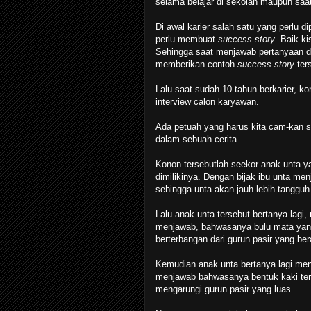
selama belajar di sekolah maupun saat
Di awal karier salah satu yang perlu d
perlu membuat
success story
. Baik k
Sehingga saat menjawab pertanyaan da
memberikan contoh
success story
ter
Lalu saat sudah 10 tahun berkarier, kon
interview calon karyawan.
Ada petuah yang harus kita cam-kan s
dalam sebuah cerita.
Konon tersebutlah seekor anak unta y
dimilikinya. Dengan bijak ibu unta me
sehingga unta akan jauh lebih tangguh
Lalu anak unta tersebut bertanya lagi
menjawab, bahwasanya bulu mata yang l
berterbangan dari gurun pasir yang ber
Kemudian anak unta bertanya lagi menge
menjawab bahwasanya bentuk kaki terse
mengarungi gurun pasir yang luas.