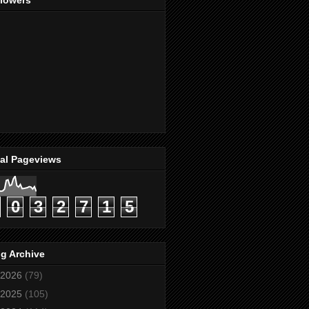
llowers
tal Pageviews
0
3
2
7
1
5
g Archive
2026
(79)
2025
(105)