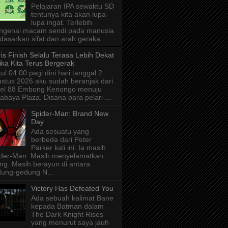
Pelajaran IPA sewaktu SD
tentunya kita akan lupa-
lupa ingat. Terlebih
ngenai macam sendi pada manusia
dasarkan sifat dan arah geraka...
is Finish Selalu Terasa Lebih Dekat
ika Kita Terus Bergerak
ul 04.00 pagi dini hari tanggal 2
stus 2026 aku sudah beranjak dari
tel 88 Embong Kenongo menuju
abaya Plaza. Disana para pelari ...
Spider-Man: Brand New
Day
Ada sesuatu yang
berbeda dari Peter
Parker kali ini. Ia masih
der-Man. Masih menyelamatkan
ng. Masih berayun di antara
ung-gedung N...
Victory Has Defeated You
Ada sebuah kalimat Bane
kepada Batman dalam
The Dark Knight Rises
yang menurut saya jauh