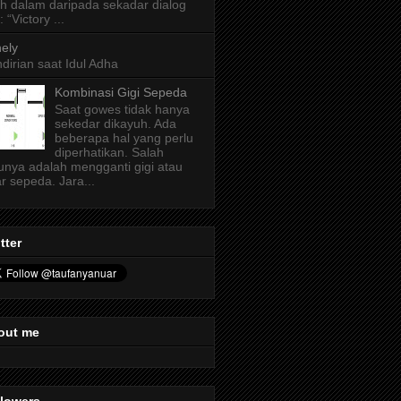
ih dalam daripada sekadar dialog
: “Victory ...
ely
dirian saat Idul Adha
Kombinasi Gigi Sepeda
Saat gowes tidak hanya
sekedar dikayuh. Ada
beberapa hal yang perlu
diperhatikan. Salah
unya adalah mengganti gigi atau
r sepeda. Jara...
tter
out me