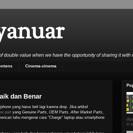
yanuar
double value when we have the opportunity of sharing it with 
ontens
Cinema-cinema
Po
aik dan Benar
tphone
yang harus beli lagi karena drop. Jika artikel
re part
yang
Genuine Parts
,
OEM Parts
,
After Market Parts
,
 mencari tahu mengenai cara "Charge" laptop atau smartphone
dip
in p