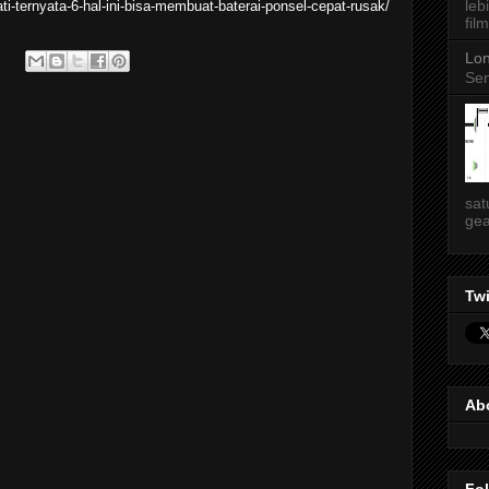
leb
ti-ternyata-6-hal-ini-bisa-membuat-baterai-ponsel-cepat-rusak/
film
Lon
Sen
sat
gea
Twi
Ab