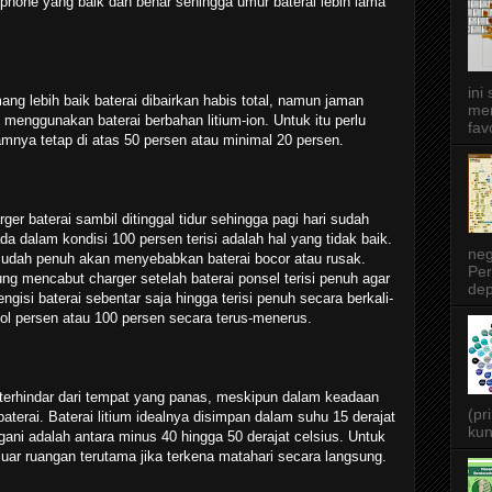
phone yang baik dan benar sehingga umur baterai lebih lama
ini
ng lebih baik baterai dibairkan habis total, namun jaman
men
 menggunakan baterai berbahan litium-ion. Untuk itu perlu
favo
amnya tetap di atas 50 persen atau minimal 20 persen.
r baterai sambil ditinggal tidur sehingga pagi hari sudah
a dalam kondisi 100 persen terisi adalah hal yang tidak baik.
neg
l sudah penuh akan menyebabkan baterai bocor atau rusak.
Per
ng mencabut charger setelah baterai ponsel terisi penuh agar
dep
ngisi baterai sebentar saja hingga terisi penuh secara berkali-
 nol persen atau 100 persen secara terus-menerus.
terhindar dari tempat yang panas, meskipun dalam keadaan
(pr
aterai. Baterai litium idealnya disimpan dalam suhu 15 derajat
kun
gani adalah antara minus 40 hingga 50 derajat celsius. Untuk
luar ruangan terutama jika terkena matahari secara langsung.