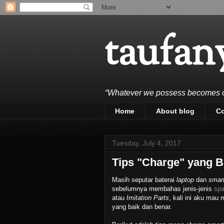
taufan
“Whatever we possess becomes of 
Home
About blog
C
Tuesday, July 4, 2017
Tips "Charge" yang B
Masih seputar baterai
laptop
dan
smar
sebelumnya membahas jenis-jenis
spa
atau
Imitation Parts
, kali ini aku mau
yang baik dan benar.