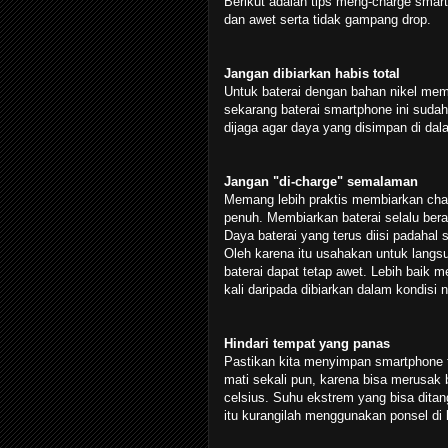
Berikut adalah tips meng-charge smart
dan awet serta tidak gampang drop.
Jangan dibiarkan habis total
Untuk baterai dengan bahan nikel mema
sekarang baterai smartphone ini sudah
dijaga agar daya yang disimpan di dal
Jangan "di-charge" semalaman
Memang lebih praktis membiarkan charge
penuh. Membiarkan baterai selalu berad
Daya baterai yang terus diisi padaha
Oleh karena itu usahakan untuk langsu
baterai dapat tetap awet. Lebih baik me
kali daripada dibiarkan dalam kondisi
Hindari tempat yang panas
Pastikan kita menyimpan smartphone 
mati sekali pun, karena bisa merusak b
celsius. Suhu ekstrem yang bisa ditan
itu kurangilah menggunakan ponsel di 