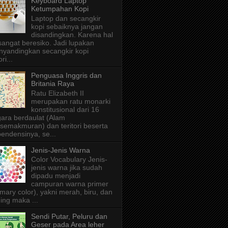
Keyboard Laptop
Ketumpahan Kopi
Laptop dan secangkir
kopi sebaiknya jangan
disandingkan. Karena hal
 sangat beresiko. Jadi lupakan
yandingkan secangkir kopi
ri...
Penguasa Inggris dan
Britania Raya
Ratu Elizabeth II
merupakan ratu monarki
konstitusional dari 16
ara berdaulat (Alam
semakmuran) dan teritori beserta
endensinya, se...
Jenis-Jenis Warna
Color Vocabulary Jenis-
jenis warna jika sudah
dipadu menjadi
campuran warna primer
imary color), yakni merah, biru, dan
ing maka ...
Sendi Putar, Peluru dan
Geser pada Area leher