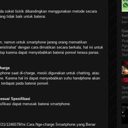
ada soket listrik dibandingkan menggunakan metode secara
ng tidak baik untuk baterai.
me
ber
Gar
Ket
Puk
an, namun untuk smartphone jarang orang mematikan
Agu
ristirahat’ dengan cara dimatikan secara berkala, hal ini untuk
Ho
top karena dapat menyebabkan baterai ponsel terasa panas.
Sur
Charge
one saat di-charge, meski digunakan untuk chatting, atau
me. Karena hal ini dapat menyebabkan suhu handphone akan
terdapat pada baterai ponsel.
Spi
ora
ged
suai Spesifikasi
ifikasi dapat merusak baterai smartphone.
4/21/1246579/Ini.Cara.Nge-charge.Smartphone.yang.Benar