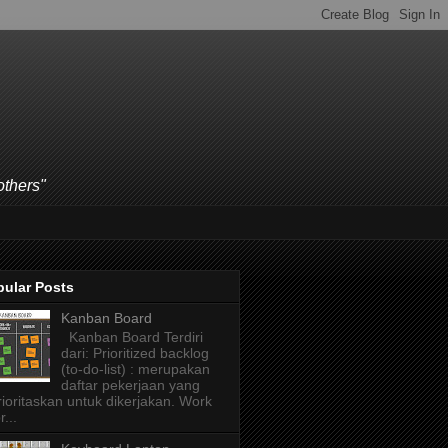
others"
pular Posts
Kanban Board
Kanban Board Terdiri
dari: Prioritized backlog
(to-do-list) : merupakan
daftar pekerjaan yang
rioritaskan untuk dikerjakan. Work
r...