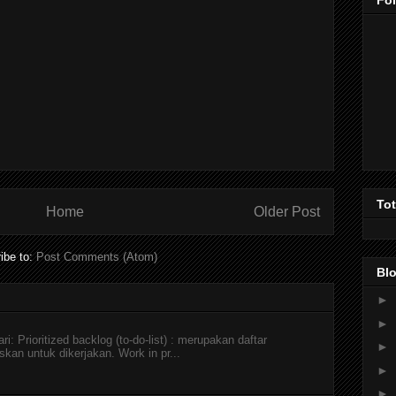
Fo
To
Home
Older Post
ibe to:
Post Comments (Atom)
Blo
►
►
i: Prioritized backlog (to-do-list) : merupakan daftar
►
skan untuk dikerjakan. Work in pr...
►
►