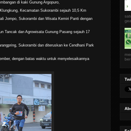
 Rembangan di kaki Gunung Argopuro,
Klungkung, Kecamatan Sukorambi sejauh 10,5 Km
sat
 Kali Jompo, Sukorambi dan Wisata Kemiri Panti dengan
gea
rjun Tancak dan Agrowisata Gunung Pasang sejauh 17
rangpring, Sukorambi dan diteruskan ke Cendhani Park
me
n Jember, dengan batas waktu untuk menyelesaikannya
ber
Twi
Ab