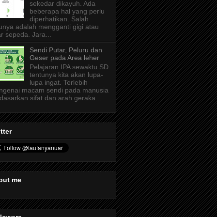
sekedar dikayuh. Ada
beberapa hal yang perlu
diperhatikan. Salah
unya adalah mengganti gigi atau
r sepeda. Jara...
Sendi Putar, Peluru dan
Geser pada Area leher
Pelajaran IPA sewaktu SD
tentunya kita akan lupa-
lupa ingat. Terlebih
ngenai macam sendi pada manusia
dasarkan sifat dan arah geraka...
tter
out me