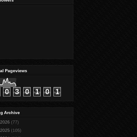
llowers
tal Pageviews
0
3
0
1
0
1
g Archive
2026
(77)
2025
(105)