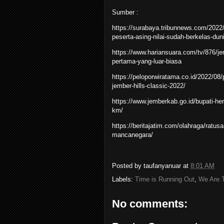
Sumber :
https://surabaya.tribunnews.com/2022/
peserta-asing-nilai-sudah-berkelas-dun
https://www.hariansuara.com/tv/876/jem
pertama-yang-luar-biasa
https://peloporwiratama.co.id/2022/08/p
jember-hills-classic-2022/
https://www.jemberkab.go.id/bupati-hen
km/
https://beritajatim.com/olahraga/ratusa
mancanegara/
Posted by
taufanyanuar
at
8:01 AM
Labels:
Time is Running Out
,
We Are 
No comments: