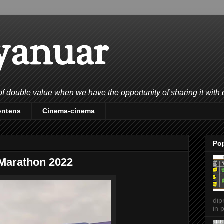
yanuar
double value when we have the opportunity of sharing it with 
ontens
Cinema-cinema
Po
 Marathon 2022
dip
in p