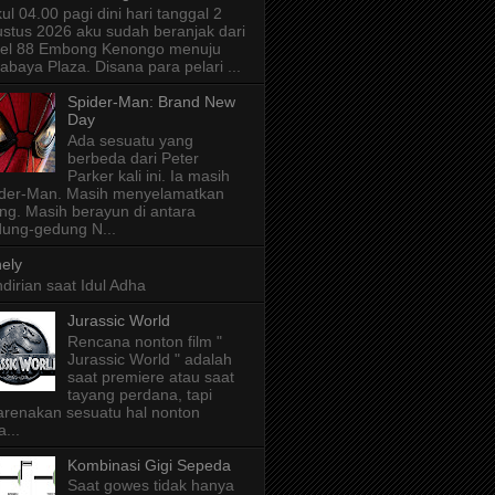
ul 04.00 pagi dini hari tanggal 2
stus 2026 aku sudah beranjak dari
tel 88 Embong Kenongo menuju
abaya Plaza. Disana para pelari ...
Spider-Man: Brand New
Day
Ada sesuatu yang
berbeda dari Peter
Parker kali ini. Ia masih
der-Man. Masih menyelamatkan
ng. Masih berayun di antara
ung-gedung N...
ely
dirian saat Idul Adha
Jurassic World
Rencana nonton film "
Jurassic World " adalah
saat premiere atau saat
tayang perdana, tapi
arenakan sesuatu hal nonton
a...
Kombinasi Gigi Sepeda
Saat gowes tidak hanya