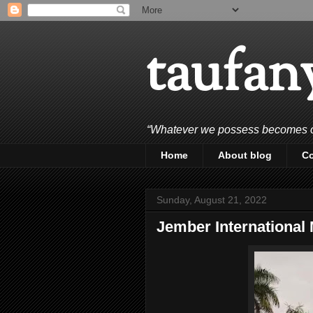
taufan
“Whatever we possess becomes of 
Home
About blog
C
Sunday, August 21, 2022
Jember International