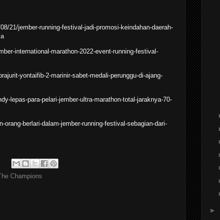
08/21/jember-running-festival-jadi-promosi-keindahan-daerah-
ia
ber-international-marathon-2022-event-running-festival-
rajurit-yontaifib-2-marinir-sabet-medali-perunggu-di-ajang-
dy-lepas-para-pelari-jember-ultra-marathon-total-jaraknya-70-
n-orang-berlari-dalam-jember-running-festival-sebagian-dari-
The Champions
►