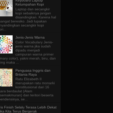
Keyboard Laptop
Ketumpahan Kopi
Laptop dan secangkir
kopi sebaiknya jangan
disandingkan. Karena hal
 sangat beresiko. Jadi lupakan
yandingkan secangkir kopi
ri...
Jenis-Jenis Warna
Color Vocabulary Jenis-
jenis warna jika sudah
dipadu menjadi
campuran warna primer
imary color), yakni merah, biru, dan
ing maka ...
Penguasa Inggris dan
Britania Raya
Ratu Elizabeth II
merupakan ratu monarki
konstitusional dari 16
ara berdaulat (Alam
semakmuran) dan teritori beserta
endensinya, se...
is Finish Selalu Terasa Lebih Dekat
ika Kita Terus Bergerak