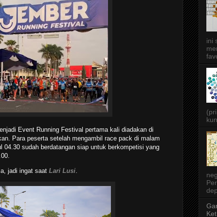
ini
men
favo
(pr
kun
njadi Event Running Festival pertama kali diadakan di
n. Para peserta setelah mengambil race pack di malam
ul 04.30 sudah berdatangan siap untuk berkompetisi yang
.00.
a, jadi ingat saat
Lari Lusi
.
neg
Per
dep
Gar
Ket