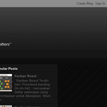
others"
pular Posts
Kanban Board
Kanban Board Terdiri
dari: Prioritized backlog
(to-do-list) : merupakan
daftar pekerjaan yang
rioritaskan untuk dikerjakan. Work
r...