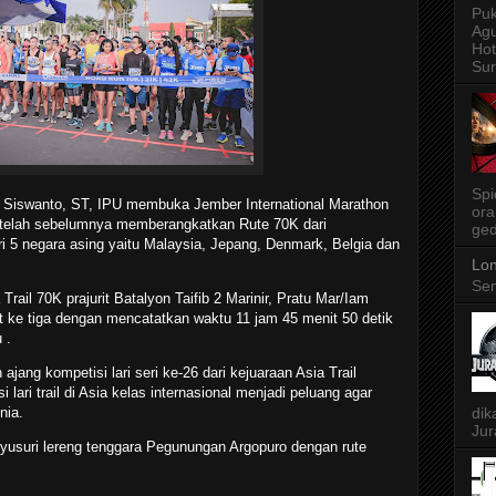
Puk
Agu
Ho
Sur
Spi
y Siswanto, ST, IPU membuka Jember International Marathon
ora
etelah sebelumnya memberangkatkan Rute 70K dari
ged
i 5 negara asing yaitu Malaysia, Jepang, Denmark, Belgia dan
Lon
Sen
Trail 70K prajurit Batalyon Taifib 2 Marinir, Pratu Mar/Iam
at ke tiga dengan mencatatkan waktu 11 jam 45 menit 50 detik
 .
ajang kompetisi lari seri ke-26 dari kejuaraan Asia Trail
ari trail di Asia kelas internasional menjadi peluang agar
dik
nia.
Jur
menyusuri lereng tenggara Pegunungan Argopuro dengan rute