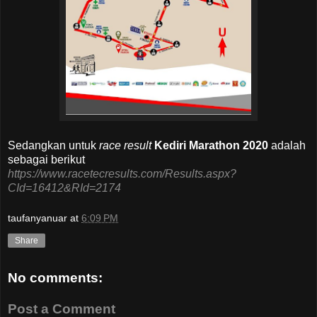
Sedangkan untuk
race result
Kediri Marathon 2020
adalah
sebagai berikut
https://www.racetecresults.com/Results.aspx?
CId=16412&RId=2174
taufanyanuar
at
6:09 PM
Share
No comments:
Post a Comment