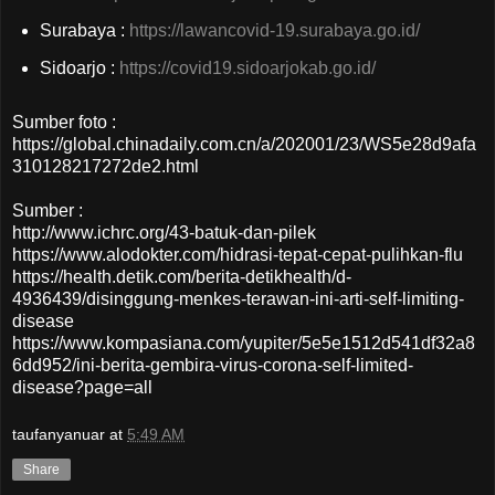
Surabaya :
https://lawancovid-19.surabaya.go.id/
Sidoarjo :
https://covid19.sidoarjokab.go.id/
Sumber foto :
https://global.chinadaily.com.cn/a/202001/23/WS5e28d9afa
310128217272de2.html
Sumber :
http://www.ichrc.org/43-batuk-dan-pilek
https://www.alodokter.com/hidrasi-tepat-cepat-pulihkan-flu
https://health.detik.com/berita-detikhealth/d-
4936439/disinggung-menkes-terawan-ini-arti-self-limiting-
disease
https://www.kompasiana.com/yupiter/5e5e1512d541df32a8
6dd952/ini-berita-gembira-virus-corona-self-limited-
disease?page=all
taufanyanuar
at
5:49 AM
Share