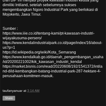
Dan BIP ini menjadi proyek kawasan industri kedua yang
dimiliki Intiland, setelah sebelumnya sukses
mengembangkan Ngoro Industrial Park yang berlokasi di
Mojokerto, Jawa Timur.
Sumber :
https://www.iiie.co.id/tentang-kami/pt-kawasan-industri-
wijayakusuma-persero/
https://www.kendalindustrialpark.co.id/page/index/16/about-
us?p=1
https://id.wikipedia.org/wiki/Kota_Semarang
https://www.kendalkab.go.id/daerah_pengembangan_usaha
/id/20200221002/kik_kawasan_industri_kendal
https://market.bisnis.com/read/20220608/192/1541372/intila
nd-dild-kembangkan-batang-industrial-park-287-hektare-4-
perusahaan-komitmen-masuk.
taufanyanuar
at
3:14 AM
Share