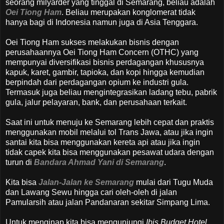
seorang milyarder yang tinggal di Semarang, beliau adalah
Oei Tiong Ham
. Beliau merupakan konglomerat tidak
hanya bagi di Indonesia namun juga di Asia Tenggara.
Oei Tiong Ham sukses melakukan bisnis dengan
perusahaannya Oei Tiong Ham Concern (OTHC) yang
mempunyai diversifikasi bisnis perdagangan khususnya
kapuk, karet, gambir, tapioka, dan kopi hingga kemudian
berpindah dari perdagangan opium ke industri gula.
Termasuk juga beliau mengintegrasikan ladang tebu, pabrik
gula, jalur pelayaran, bank, dan perusahaan terkait.
Saat ini untuk menuju ke Semarang lebih cepat dan praktis
menggunakan mobil melalui tol Trans Jawa, atau jika ingin
santai kita bisa menggunakan kereta api atau jika ingin
tidak capek kita bisa menggunakan pesawat udara dengan
turun di
Bandara Ahmad Yani di Semarang
.
Kita bisa
Jalan-Jalan ke Semarang
mulai dari Tugu Muda
dan Lawang Sewu hingga cari oleh-oleh di jalan
Pamularsih atau jalan Pandanaran sekitar Simpang Lima.
Untuk menginap kita bisa mengunjungi
Ibis Budget Hotel