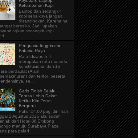
Keyboard Laptop
Ketumpahan Kopi
Laptop dan secangkir
kopi sebaiknya jangan
disandingkan. Karena hal
 sangat beresiko. Jadi lupakan
yandingkan secangkir kopi
ri...
Penguasa Inggris dan
Britania Raya
Ratu Elizabeth II
merupakan ratu monarki
konstitusional dari 16
ara berdaulat (Alam
semakmuran) dan teritori beserta
endensinya, se...
Garis Finish Selalu
Terasa Lebih Dekat
Ketika Kita Terus
Bergerak
Pukul 04.00 pagi dini hari
ggal 2 Agustus 2026 aku sudah
anjak dari Hotel 88 Embong
ongo menuju Surabaya Plaza.
ana para pelari ...