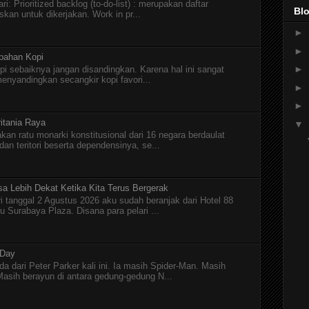
i: Prioritized backlog (to-do-list) : merupakan daftar
Blo
skan untuk dikerjakan. Work in pr...
►
►
pahan Kopi
►
pi sebaiknya jangan disandingkan. Karena hal ini sangat
menyandingkan secangkir kopi favori...
►
►
itania Raya
▼
kan ratu monarki konstitusional dari 16 negara berdaulat
n teritori beserta dependensinya, se...
asa Lebih Dekat Ketika Kita Terus Bergerak
ri tanggal 2 Agustus 2026 aku sudah beranjak dari Hotel 88
Surabaya Plaza. Disana para pelari ...
 Day
a dari Peter Parker kali ini. Ia masih Spider-Man. Masih
asih berayun di antara gedung-gedung N...