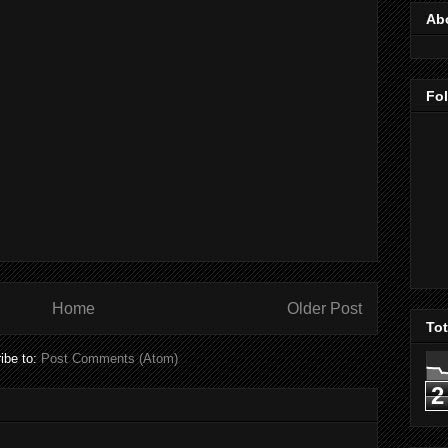
Ab
Fo
Home
Older Post
To
ibe to:
Post Comments (Atom)
2