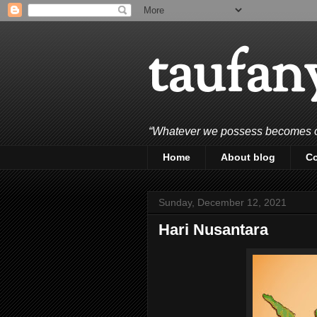
taufan
“Whatever we possess becomes of 
Home
About blog
C
Sunday, December 12, 2021
Hari Nusantara