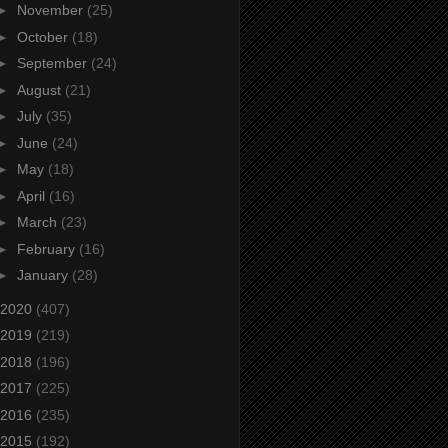
►
November
(25)
►
October
(18)
►
September
(24)
►
August
(21)
►
July
(35)
►
June
(24)
►
May
(18)
►
April
(16)
►
March
(23)
►
February
(16)
►
January
(28)
2020
(407)
2019
(219)
2018
(196)
2017
(225)
2016
(235)
2015
(192)