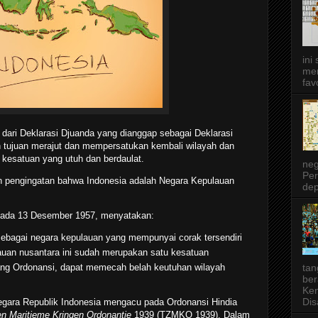
ini
men
favo
dari Deklarasi Djuanda yang dianggap sebagai Deklarasi
tujuan merajut dan mempersatukan kembali wilayah dan
 kesatuan yang utuh dan berdaulat.
neg
Per
n pengingatan bahwa Indonesia adalah Negara Kepulauan
dep
s pada 13 Desember 1957, menyatakan:
bagai negara kepulauan yang mempunyai corak tersendiri
auan nusantara ini sudah merupakan satu kesatuan
ang Ordonansi, dapat memecah belah keutuhan wilayah
tan
ber
Ken
Dis
egara Republik Indonesia mengacu pada Ordonansi Hindia
 en Maritieme Kringen Ordonantie
1939 (TZMKO 1939). Dalam