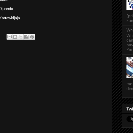
_Djuanda
(pr
Kartawidjaja
kun
Wha
Wha
can
hav
Yan
men
dim
Twi