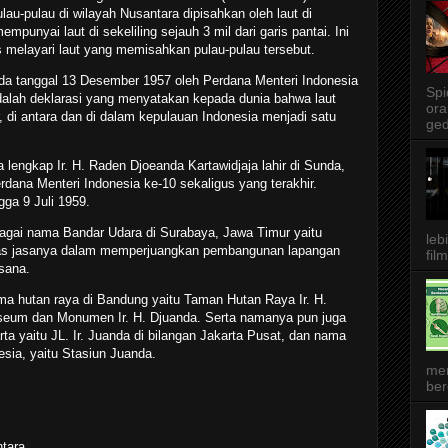
lau-pulau di wilayah Nusantara dipisahkan oleh laut di
mpunyai laut di sekeliling sejauh 3 mil dari garis pantai. Ini
s melayari laut yang memisahkan pulau-pulau tersebut.
da tanggal 13 Desember 1957 oleh Perdana Menteri Indonesia
Spi
adalah deklarasi yang menyatakan kepada dunia bahwa laut
ora
, di antara dan di dalam kepulauan Indonesia menjadi satu
ged
engkap Ir. H. Raden Djoeanda Kartawidjaja lahir di Sunda,
dana Menteri Indonesia ke-10 sekaligus yang terakhir.
gga 9 Juli 1959.
agai nama Bandar Udara di Surabaya, Jawa Timur yaitu
leb
atas jasanya dalam memperjuangkan pembangunan lapangan
film
ksana.
ma hutan raya di Bandung yaitu Taman Hutan Raya Ir. H.
useum dan Monumen Ir. H. Djuanda. Serta namanya pun juga
ta yaitu JL. Ir. Juanda di bilangan Jakarta Pusat, dan nama
esia, yaitu Stasiun Juanda.
me
ber
ntara