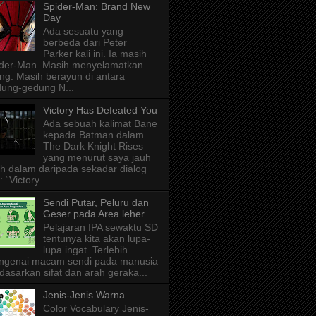
Spider-Man: Brand New
Day
Ada sesuatu yang
berbeda dari Peter
Parker kali ini. Ia masih
der-Man. Masih menyelamatkan
ng. Masih berayun di antara
ung-gedung N...
Victory Has Defeated You
Ada sebuah kalimat Bane
kepada Batman dalam
The Dark Knight Rises
yang menurut saya jauh
ih dalam daripada sekadar dialog
: “Victory ...
Sendi Putar, Peluru dan
Geser pada Area leher
Pelajaran IPA sewaktu SD
tentunya kita akan lupa-
lupa ingat. Terlebih
ngenai macam sendi pada manusia
dasarkan sifat dan arah geraka...
Jenis-Jenis Warna
Color Vocabulary Jenis-