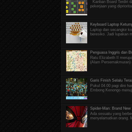
Kanban Board Terdiri dar
pekerjaan yang dipriorita
Keyboard Laptop Ketum
Laptop dan secangkir ko
beresiko. Jadi lupakan 
Penguasa Inggris dan Br
Ratu Elizabeth II merupa
(Alam Persemakmuran) da
Garis Finish Selalu Ter
Pukul 04.00 pagi dini ha
Embong Kenongo menuju 
Spider-Man: Brand New
Ada sesuatu yang berbed
menyelamatkan orang. M