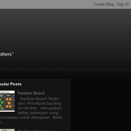
others"
pular Posts
Kanban Board
Kanban Board Terdiri
dari: Prioritized backlog
(to-do-list) : merupakan
daftar pekerjaan yang
rioritaskan untuk dikerjakan. Work
r...