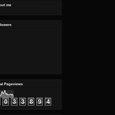
out me
llowers
tal Pageviews
0
3
3
8
9
4