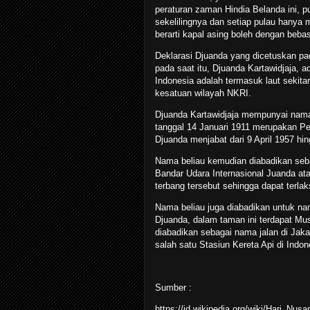
peraturan zaman Hindia Belanda ini, pu
sekelilingnya dan setiap pulau hanya me
berarti kapal asing boleh dengan beba
Deklarasi Djuanda yang dicetuskan pa
pada saat itu, Djuanda Kartawidjaja, 
Indonesia adalah termasuk laut sekitar
kesatuan wilayah NKRI.
Djuanda Kartawidjaja mempunyai nama l
tanggal 14 Januari 1911 merupakan Per
Djuanda menjabat dari 9 April 1957 hin
Nama beliau kemudian diabadikan seb
Bandar Udara Internasional Juanda 
terbang tersebut sehingga dapat terla
Nama beliau juga diabadikan untuk na
Djuanda, dalam taman ini terdapat M
diabadikan sebagai nama jalan di Jakar
salah satu Stasiun Kereta Api di Indon
Sumber :
https://id.wikipedia.org/wiki/Hari_Nusa