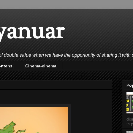
yanuar
double value when we have the opportunity of sharing it with 
ontens
Cinema-cinema
Po
dip
in p