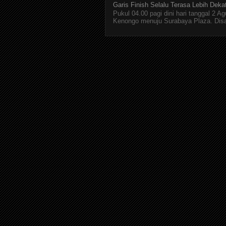
Garis Finish Selalu Terasa Lebih Deka
Pukul 04.00 pagi dini hari tanggal 2 
Kenongo menuju Surabaya Plaza. Disan