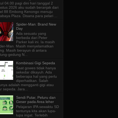
ul 04.00 pagi dini hari tanggal 2
stus 2026 aku sudah beranjak dari
tel 88 Embong Kenongo menuju
abaya Plaza. Disana para pelari ...
Spider-Man: Brand New
Day
Ada sesuatu yang
berbeda dari Peter
Parker kali ini. Ia masih
der-Man. Masih menyelamatkan
ng. Masih berayun di antara
ung-gedung N...
Kombinasi Gigi Sepeda
Saat gowes tidak hanya
sekedar dikayuh. Ada
beberapa hal yang perlu
diperhatikan. Salah
unya adalah mengganti gigi atau
r sepeda. Jara...
Sendi Putar, Peluru dan
Geser pada Area leher
Pelajaran IPA sewaktu SD
tentunya kita akan lupa-
lupa ingat. Terlebih