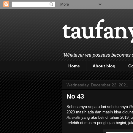
taufan
“Whatever we possess becomes of 
Home
About blog
C
Wednesday, December 22, 2021
No 43
Sebenarnya sepatu lari sebelumnya
R
2020 masih ada dan masih bisa digun
Airwalk
yang aku beli di tahun 2019 j
terlebih di musim penghujan begini, ja