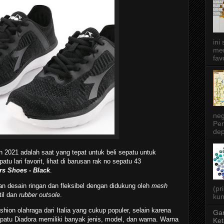
ini
men
favo
neg
Per
dep
n 2021 adalah saat yang tepat untuk beli sepatu untuk
atu lari favorit, lihat di barusan rak no sepatu 43
s Shoes - Black
.
gan desain ringan dan fleksibel dengan didukung oleh
mesh
(pr
stil dan
rubber outsole
.
kun
hion olahraga dari Italia yang cukup populer, selain karena
Gar
epatu Diadora memiliki banyak jenis, model, dan warna. Warna
Ket