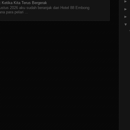
►
t Ketika Kita Terus Bergerak
Agustus 2026 aku sudah beranjak dari Hotel 88 Embong
►
a para pelari ...
►
▼