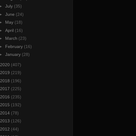
►
July
(35)
►
June
(24)
►
May
(18)
►
April
(16)
►
March
(23)
►
February
(16)
►
January
(28)
2020
(407)
2019
(219)
2018
(196)
2017
(225)
2016
(235)
2015
(192)
2014
(78)
2013
(126)
2012
(44)