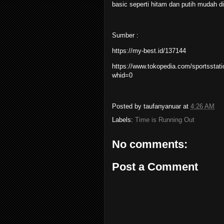
basic seperti hitam dan putih mudah d
Sumber :
https://my-best.id/137144
https://www.tokopedia.com/sportsstati
whid=0
Posted by
taufanyanuar
at
4:26 AM
Labels:
Time is Running Out
No comments:
Post a Comment