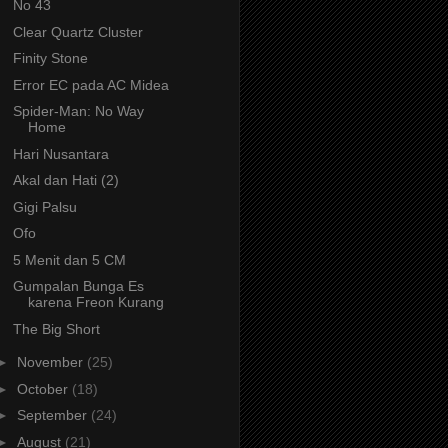
No 43
Clear Quartz Cluster
Finity Stone
Error EC pada AC Midea
Spider-Man: No Way
Home
Hari Nusantara
Akal dan Hati (2)
Gigi Palsu
Ofo
5 Menit dan 5 CM
Gumpalan Bunga Es
karena Freon Kurang
The Big Short
►
November
(25)
►
October
(18)
►
September
(24)
►
August
(21)