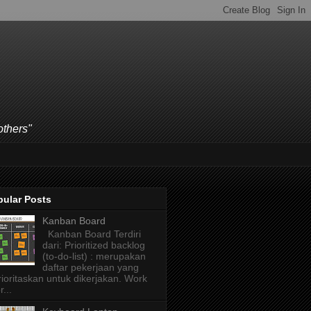
others"
pular Posts
Kanban Board
Kanban Board Terdiri
dari: Prioritized backlog
(to-do-list) : merupakan
daftar pekerjaan yang
rioritaskan untuk dikerjakan. Work
r...