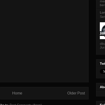
me
ber
Lon
Sen
dik
Jur
Twi
Ab
Home
Older Post