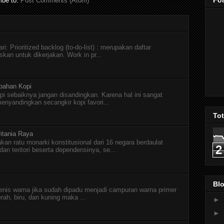
Fo
ibe to:
Post Comments (Atom)
i: Prioritized backlog (to-do-list) : merupakan daftar
skan untuk dikerjakan. Work in pr...
pahan Kopi
pi sebaiknya jangan disandingkan. Karena hal ini sangat
menyandingkan secangkir kopi favori...
To
itania Raya
kan ratu monarki konstitusional dari 16 negara berdaulat
2
n teritori beserta dependensinya, se...
Blo
jenis warna jika sudah dipadu menjadi campuran warna primer
erah, biru, dan kuning maka ...
►
►