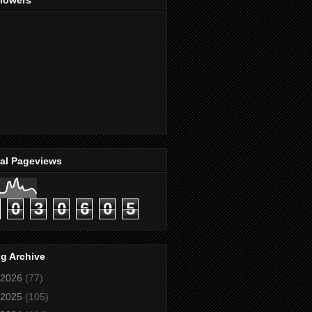
llowers
tal Pageviews
0
3
0
6
0
5
g Archive
2026
(77)
2025
(105)