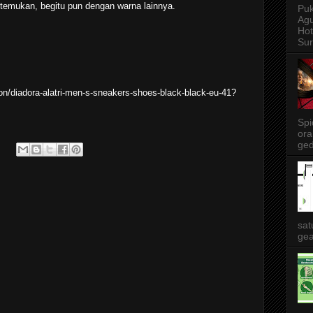
itemukan, begitu pun dengan warna lainnya.
Puk
Agu
Ho
Sur
on/diadora-alatri-men-s-sneakers-shoes-black-black-eu-41?
Spi
ora
ged
sat
gea