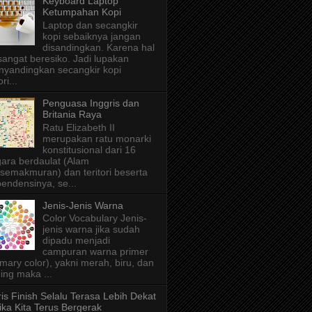
Keyboard Laptop
Ketumpahan Kopi
Laptop dan secangkir
kopi sebaiknya jangan
disandingkan. Karena hal
 sangat beresiko. Jadi lupakan
yandingkan secangkir kopi
ri...
Penguasa Inggris dan
Britania Raya
Ratu Elizabeth II
merupakan ratu monarki
konstitusional dari 16
ara berdaulat (Alam
semakmuran) dan teritori beserta
endensinya, se...
Jenis-Jenis Warna
Color Vocabulary Jenis-
jenis warna jika sudah
dipadu menjadi
campuran warna primer
imary color), yakni merah, biru, dan
ing maka ...
is Finish Selalu Terasa Lebih Dekat
ika Kita Terus Bergerak