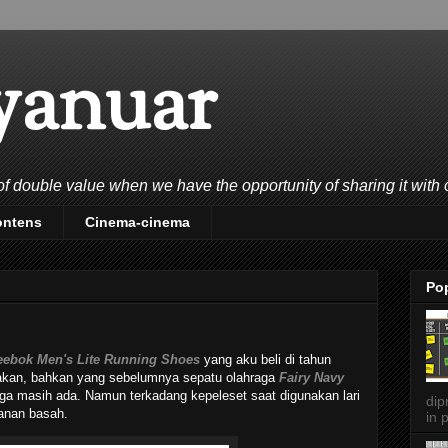
yanuar
double value when we have the opportunity of sharing it with 
ontens
Cinema-cinema
Po
eebok Men's Lite Running Shoes
yang aku beli di tahun
akan, bahkan yang sebelumnya sepatu olahraga
Fairy Navy
uga masih ada. Namun terkadang kepeleset saat digunakan lari
dip
lanan basah.
in p