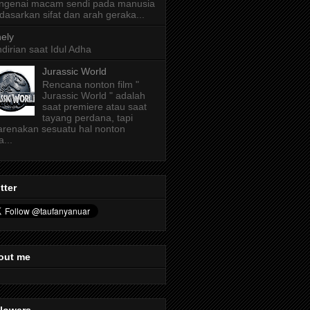
ngenai macam sendi pada manusia
dasarkan sifat dan arah geraka...
ely
dirian saat Idul Adha
Jurassic World
Rencana nonton film "
Jurassic World " adalah
saat premiere atau saat
tayang perdana, tapi
arenakan sesuatu hal nonton
a...
tter
out me