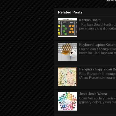
Subscr
Related Posts
Kanban Board
Kanban Board Terdiri dar
pekerjaan yang dipriorita
Keyboard Laptop Ketum
Laptop dan secangkir ko
beresiko. Jadi lupakan 
Penguasa Inggris dan Br
Ratu Elizabeth II merupa
(Alam Persemakmuran) da
Jenis-Jenis Warna
Color Vocabulary Jenis-
(primary color), yakni m