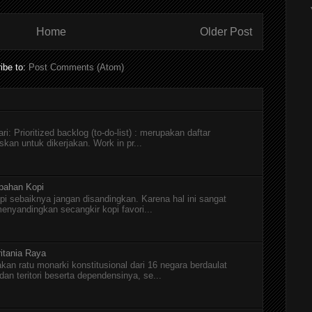
Home
Older Post
ibe to:
Post Comments (Atom)
i: Prioritized backlog (to-do-list) : merupakan daftar
skan untuk dikerjakan. Work in pr...
pahan Kopi
pi sebaiknya jangan disandingkan. Karena hal ini sangat
menyandingkan secangkir kopi favori...
itania Raya
kan ratu monarki konstitusional dari 16 negara berdaulat
n teritori beserta dependensinya, se...