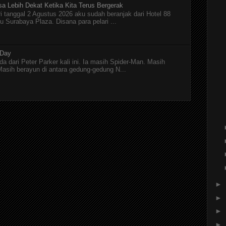
asa Lebih Dekat Ketika Kita Terus Bergerak
ri tanggal 2 Agustus 2026 aku sudah beranjak dari Hotel 88
Surabaya Plaza. Disana para pelari ...
 Day
a dari Peter Parker kali ini. Ia masih Spider-Man. Masih
asih berayun di antara gedung-gedung N...
►
►
►
►