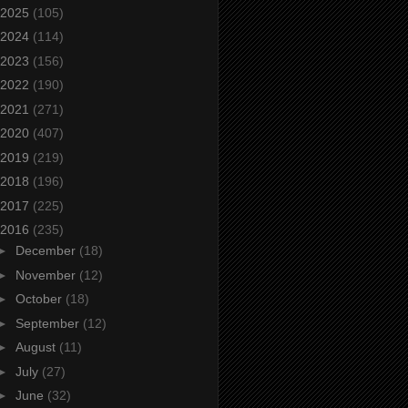
2025
(105)
2024
(114)
2023
(156)
2022
(190)
2021
(271)
2020
(407)
2019
(219)
2018
(196)
2017
(225)
2016
(235)
►
December
(18)
►
November
(12)
►
October
(18)
►
September
(12)
►
August
(11)
►
July
(27)
►
June
(32)