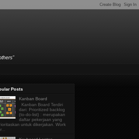
others"
pular Posts
Kanban Board
Kanban Board Terdiri
dari: Prioritized backlog
(to-do-list) : merupakan
daftar pekerjaan yang
rioritaskan untuk dikerjakan. Work
r...