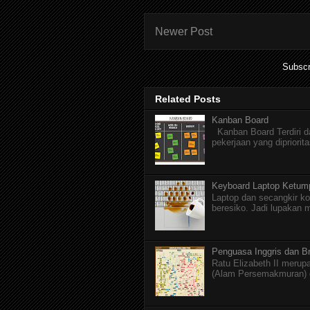
Newer Post
Subscr
Related Posts
Kanban Board
Kanban Board Terdiri dar
pekerjaan yang dipriorita
Keyboard Laptop Ketum
Laptop dan secangkir ko
beresiko. Jadi lupakan 
Penguasa Inggris dan Br
Ratu Elizabeth II merupa
(Alam Persemakmuran) da