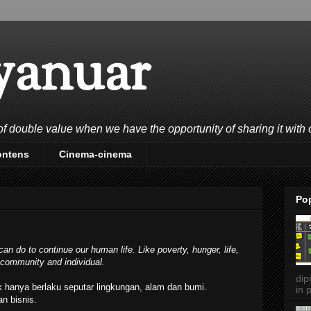
yanuar
double value when we have the opportunity of sharing it with 
ontens
Cinema-cinema
Po
an do to continue our human life. Like poverty, hunger, life,
 community and individual.
dip
k hanya berlaku seputar lingkungan, alam dan bumi.
in p
an bisnis.