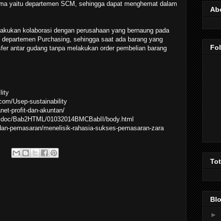
ma yaitu departemen SCM, sehingga dapat menghemat dalam
Ab
lakukan kolaborasi dengan perusahaan yang bernaung pada
 departemen Purchasing, sehingga saat ada barang yang
Fo
fer antar gudang tanpa melakukan order pembelian barang
lity
.com/Usep-sustainability
net-profit-dan-akuntan/
hesisdoc/Bab2HTML/01032014BMCBabII/body.html
-dan-pemasaran/menelisik-rahasia-sukses-pemasaran-zara
To
Blo
►