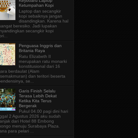
Keyboard Laptop
Ketumpahan Kopi
Laptop dan secangkir
kopi sebaiknya jangan
disandingkan. Karena hal
 sangat beresiko. Jadi lupakan
yandingkan secangkir kopi
ri...
Penguasa Inggris dan
Britania Raya
Ratu Elizabeth II
merupakan ratu monarki
konstitusional dari 16
ara berdaulat (Alam
semakmuran) dan teritori beserta
endensinya, se...
Garis Finish Selalu
Terasa Lebih Dekat
Ketika Kita Terus
Bergerak
Pukul 04.00 pagi dini hari
ggal 2 Agustus 2026 aku sudah
anjak dari Hotel 88 Embong
ongo menuju Surabaya Plaza.
ana para pelari ...