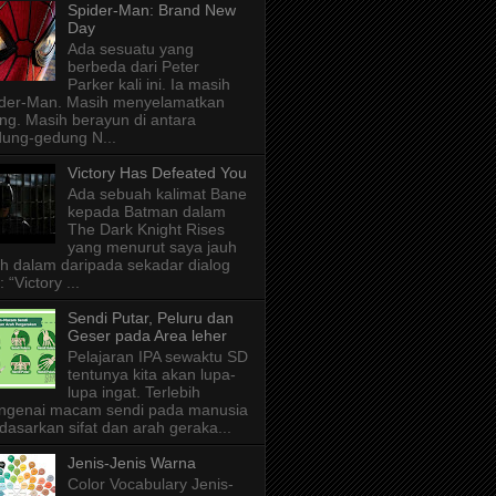
Spider-Man: Brand New
Day
Ada sesuatu yang
berbeda dari Peter
Parker kali ini. Ia masih
der-Man. Masih menyelamatkan
ng. Masih berayun di antara
ung-gedung N...
Victory Has Defeated You
Ada sebuah kalimat Bane
kepada Batman dalam
The Dark Knight Rises
yang menurut saya jauh
ih dalam daripada sekadar dialog
: “Victory ...
Sendi Putar, Peluru dan
Geser pada Area leher
Pelajaran IPA sewaktu SD
tentunya kita akan lupa-
lupa ingat. Terlebih
ngenai macam sendi pada manusia
dasarkan sifat dan arah geraka...
Jenis-Jenis Warna
Color Vocabulary Jenis-