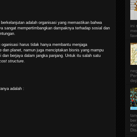
g berkelanjutan adalah organisasi yang memastikan bahwa
ini
nya sangat mempertimbangkan dampaknya terhadap sosial dan
men
untungan.
favo
 oganisasi harus tidak hanya membantu menjaga
le dan planet, namun juga menciptakan bisnis yang mampu
si dan berjaya dalam jangka panjang. Untuk itu salah satu
cost structure
.
neg
Per
dep
ranya adalah :
tan
ber
Ken
Dis