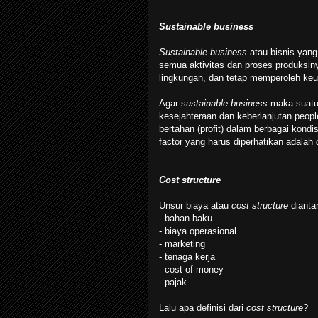
Sustainable business
Sustainable business
atau bisnis yan
semua aktivitas dan proses produksi
lingkungan, dan tetap memperoleh ke
Agar s
ustainable business
maka suatu
kesejahteraan dan keberlanjutan peop
bertahan (profit) dalam berbagai kondi
factor yang harus diperhatikan adalah
Cost structure
Unsur biaya atau
cost structure
dianta
- bahan baku
- biaya operasional
- marketing
- tenaga kerja
- cost of money
- pajak
Lalu apa definisi dari
cost structure
?