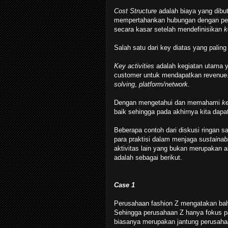
Cost Structure
adalah biaya yang dibu
mempertahankan hubungan dengan pel
secara kasar setelah mendefinisikan
k
Salah satu dari key diatas yang palin
Key activities
adalah kegiatan utama 
customer untuk mendapatkan revenue.
solving
,
platform/network
.
Dengan mengetahui dan memahami
ke
baik sehingga pada akhirnya kita dapa
Beberapa contoh dari diskusi ringan s
para praktisi dalam menjaga s
ustaina
aktivitas lain yang bukan merupakan a
adalah sebagai berikut.
Case 1
Perusahaan fashion Z mengatakan b
Sehingga perusahaan Z hanya fokus p
biasanya merupakan jantung perusaha