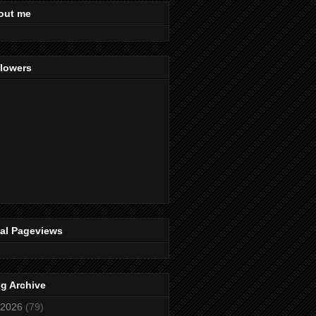
out me
llowers
tal Pageviews
g Archive
2026
(79)