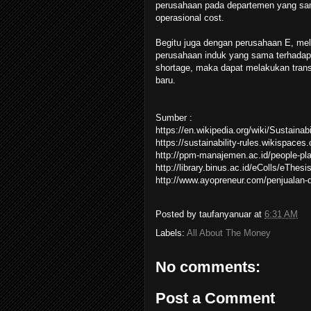
perusahaan pada departemen yang sa
operasional cost.
Begitu juga dengan perusahaan E, me
perusahaan induk yang sama terhadap
shortage, maka dapat melakukan trans
baru.
Sumber :
https://en.wikipedia.org/wiki/Sustainabi
https://sustainability-rules.wikispaces
http://ppm-manajemen.ac.id/people-pla
http://library.binus.ac.id/eColls/eT
http://www.ayopreneur.com/penjualan
Posted by
taufanyanuar
at
6:31 AM
Labels:
All About The Money
No comments:
Post a Comment