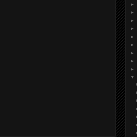
►
►
►
►
►
►
►
►
►
▼