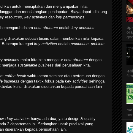
tuhkan untuk menciptakan dan menyampaikan nilai,
anggan dan mendatangkan pendapatan. Biaya dapat dihitung
ey resources
,
key activities
dan
key partnerships
.
Spi
g berpengaruh dalam
cost structure
adalah
key activities
.
ora
ged
yang dilakukan sebuah bisnis dalammemberikan nilai kepada
 Beberapa kategori
key activities
adalah
production
,
problem
y activities
maka kita bisa mengatur
cost structure
dengan
t menjaga s
ustainable business
dari perusahaan kita.
leb
film
aat
coffee break
waktu acara seminar atau pertemuan dengan
ble business
dengan taktik fokus pada
key activities
sehingga
ktivitas kunci dilakukan diserahkan kepada perusahaan lain
me
ber
ahwa
key activities
hanya ada dua, yaitu design & quality.
ada 2 departemen ini. Sedangkan untuk produksi yang
an diserahkan kepada perusahaan lain.