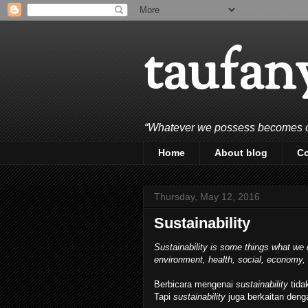
taufan
“Whatever we possess becomes of 
Home
About blog
C
Thursday, May 12, 2016
Sustainability
Sustainability is some things what we c
environment, health, social, economy,
Berbicara mengenai
sustainability
tida
Tapi
sustainability
juga berkaitan deng