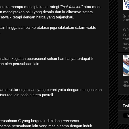
mereka mampu menciptakan strategi
"fast fashion"
atau mode
n menciptakan baju yang desain dan kualitasnya setara
(pr
atwalk tetapi dengan harga yang terjangkau.
kun
sain hingga sampai ke etalase juga dilakukan dalam waktu
Wha
.
Wha
can
hav
Yan
akan kegiatan operasional sehari-hari hanya terdapat 5
an oleh perusahaan lain.
men
dim
 struktur organisasi yang berani yaitu dengan mengunakan
ource lain pada sistem payroll.
Twi
perusahaan C yang bergerak di bidang
consumer
berapa perusahaan lain yang masih sama dengan induk