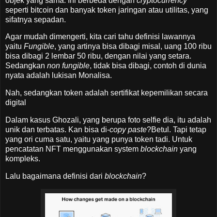
objek yang sama. Ini berbeda dengan
cryptocurrency
seperti bitcoin dan banyak token jaringan atau utilitas, yang
sifatnya sepadan.
Agar mudah dimengerti, kita cari tahu definisi lawannya
yaitu
Fungible
, yang artinya bisa dibagi misal, uang 100 ribu
bisa dibagi 2 lembar 50 ribu, dengan nilai yang setara.
Sedangkan
non fungible
, tidak bisa dibagi, contoh di dunia
nyata adalah lukisan Monalisa.
Nah, sedangkan token adalah sertifikat kepemilikan secara
digital
Dalam kasus Ghozali, yang berupa foto selfie dia, itu adalah
unik dan terbatas. Kan bisa di-
copy paste
?Betul. Tapi tetap
yang ori cuma satu, yaitu yang punya token tadi. Untuk
pencatatan NFT menggunakan system
blockchain
yang
kompleks.
Lalu bagaimana definisi dari
blockchain
?