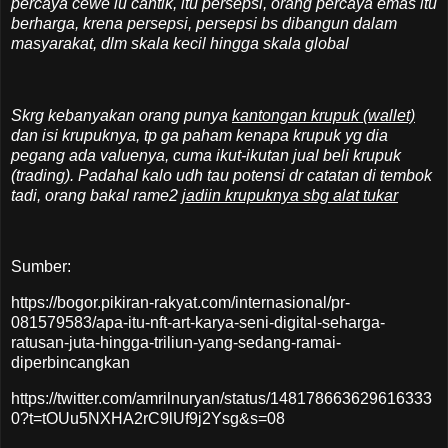
percaya cewe lu cantik, itu persepsi, orang percaya emas itu
berharga, krena persepsi, persepsi bs dibangun dalam
masyarakat, dlm skala kecil hingga skala global
Skrg kebanyakan orang punya
kantongan krupuk (wallet)
dan isi krupuknya, tp ga paham kenapa krupuk yg dia
pegang ada valuenya, cuma ikut-ikutan jual beli krupuk
(trading). Padahal kalo udh tau potensi dr catatan di tembok
tadi, orang bakal rame2
jadiin krupuknya sbg alat tukar
Sumber:
https://bogor.pikiran-rakyat.com/internasional/pr-
081579583/apa-itu-nft-art-karya-seni-digital-seharga-
ratusan-juta-hingga-triliun-yang-sedang-ramai-
diperbincangkan
https://twitter.com/amrilnuryan/status/148178663629616333
0?t=tOUu5NXHA2rC9lUf9j2Ysg&s=08