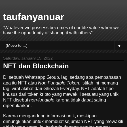
taufanyanuar
“Whatever we possess becomes of double value when we
have the opportunity of sharing it with others"
▼
Saturday, January 15, 2022
NFT dan Blockchain
Di sebuah Whatsapp Group, lagi sedang apa pembahasan
apa itu NFT atau
Non Fungible Token
. Istilah ini memang
lagi viral akibat dari Ghozali Everyday. NFT adalah tipe
khusus dari token kripto yang mewakili sesuatu yang unik.
NFT disebut
non-fungible
karena tidak dapat saling
dipertukarkan.
Karena mengandung informasi unik, meskipun
dimungkinkan untuk membuat sejumlah NFT yang mewakili