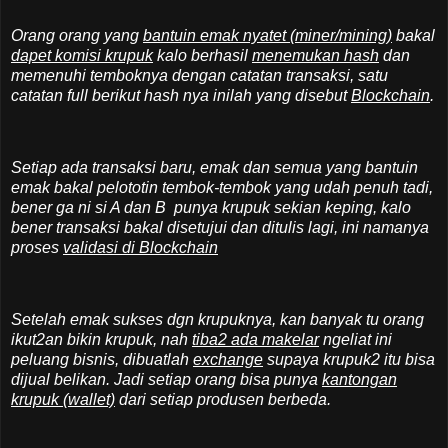
Orang orang yang
bantuin emak nyatet (miner/mining)
bakal
dapet komisi krupuk
kalo berhasil
menemukan hash
dan
memenuhi temboknya dengan catatan transaksi, satu
catatan full berikut hash nya inilah yang disebut
Blockchain
.
Setiap ada transaksi baru, emak dan semua yang bantuin
emak bakal pelototin tembok-tembok yang udah penuh tadi,
bener ga ni si A dan B punya krupuk sekian keping, kalo
bener transaksi bakal disetujui dan ditulis lagi, ini namanya
proses
validasi di Blockchain
Setelah emak sukses dgn krupuknya, kan banyak tu orang
ikut2an bikin krupuk, nah
tiba2 ada makelar
ngeliat ini
peluang bisnis, dibuatlah
exchange
supaya krupuk2 itu bisa
dijual belikan. Jadi setiap orang bisa punya
kantongan
krupuk (wallet)
dari setiap produsen berbeda.