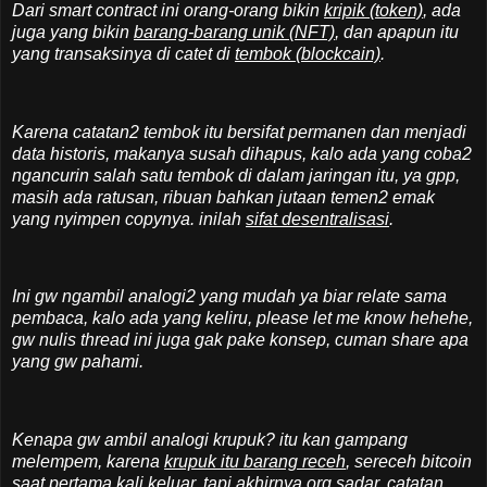
Dari smart contract ini orang-orang bikin
kripik (token)
, ada
juga yang bikin
barang-barang unik (NFT)
, dan apapun itu
yang transaksinya di catet di
tembok (blockcain)
.
Karena catatan2 tembok itu bersifat permanen dan menjadi
data historis, makanya susah dihapus, kalo ada yang coba2
ngancurin salah satu tembok di dalam jaringan itu, ya gpp,
masih ada ratusan, ribuan bahkan jutaan temen2 emak
yang nyimpen copynya. inilah
sifat desentralisasi
.
Ini gw ngambil analogi2 yang mudah ya biar relate sama
pembaca, kalo ada yang keliru, please let me know hehehe,
gw nulis thread ini juga gak pake konsep, cuman share apa
yang gw pahami.
Kenapa gw ambil analogi krupuk? itu kan gampang
melempem, karena
krupuk itu barang receh
, sereceh bitcoin
saat pertama kali keluar, tapi akhirnya org sadar,
catatan