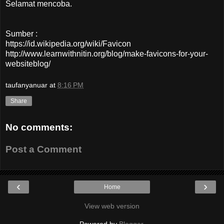
Selamat mencoba.
Sumber :
https://id.wikipedia.org/wiki/Favicon
http://www.learnwithnitin.org/blog/make-favicons-for-your-
websiteblog/
taufanyanuar
at
8:16 PM
Share
No comments:
Post a Comment
‹
›
Home
View web version