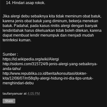
Hindari asap rokok.
Jika alergi debu sebaiknya kita tidak meminum obat batuk,
karena jenis obat batuk yang diminum, bekerja menekan
batuk. Padahal, pada kasus rinitis alergi dengan banyak
lendir/dahak harus dikeluarkan tidak boleh ditekan, karena
dapat membuat lendir menumpuk dan menjadi mudah
terinfeksi kuman.
Sumber :
https://id.wikipedia.org/wiki/Alergi
http://sidomi.com/315724/9-jenis-alergi-yang-sebaiknya-
anda-tahu/
http://www.republika.co.id/berita/konsultasi/dokter-
kita/12/06/07/m58q9y-alergi-hidung-ini-dia-tips-untuk-
menghindari-debu
taufanyanuar
at
4:05 PM
Share