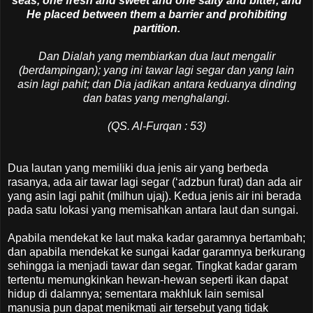
seas, one fresh and sweet and one salty and bitter, and
He placed between them a barrier and prohibiting
partition.
Dan Dialah yang membiarkan dua laut mengalir
(berdampingan); yang ini tawar lagi segar dan yang lain
asin lagi pahit; dan Dia jadikan antara keduanya dinding
dan batas yang menghalangi.
(QS. Al-Furqan : 53)
Dua lautan yang memiliki dua jenis air yang berbeda
rasanya, ada air tawar lagi segar (‘adzbun furat) dan ada air
yang asin lagi pahit (milhun ujaj). Kedua jenis air ini berada
pada satu lokasi yang memisahkan antara laut dan sungai.
Apabila mendekat ke laut maka kadar garamnya bertambah;
dan apabila mendekat ke sungai kadar garamnya berkurang
sehingga ia menjadi tawar dan segar. Tingkat kadar garam
tertentu memungkinkan hewan-hewan seperti ikan dapat
hidup di dalamnya; sementara makhluk lain semisal
manusia pun dapat menikmati air tersebut yang tidak