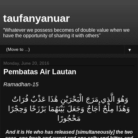
taufanyanuar
“Whatever we possess becomes of double value when we
have the opportunity of sharing it with others"
▼
Monday, June 20, 2016
Pembatas Air Lautan
Ramadhan-15
وَهُوَ الَّذِي مَرَجَ الْبَحْرَيْنِ هَٰذَا عَذْبٌ فُرَاتٌ
وَهَٰذَا مِلْحٌ أُجَاجٌ وَجَعَلَ بَيْنَهُمَا بَرْزَخًا وَحِجْرًا
مَحْجُورًا
And it is He who has released [simultaneously] the two