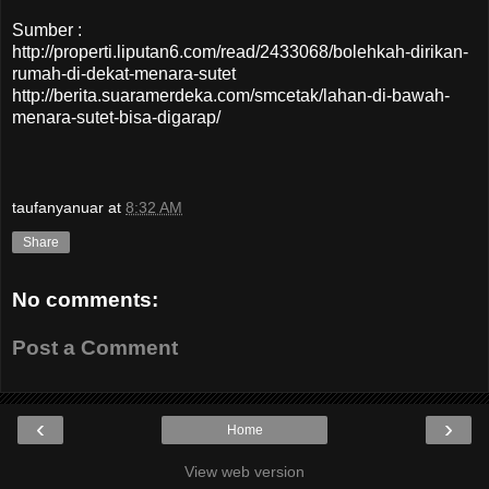
Sumber :
http://properti.liputan6.com/read/2433068/bolehkah-dirikan-
rumah-di-dekat-menara-sutet
http://berita.suaramerdeka.com/smcetak/lahan-di-bawah-
menara-sutet-bisa-digarap/
taufanyanuar
at
8:32 AM
Share
No comments:
Post a Comment
‹
›
Home
View web version