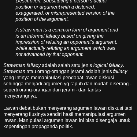
Description: Substituting a person’s actual
position or argument with a distorted,
exaggerated, or misrepresented version of the
position of the argument.
A straw man is a common form of argument and
is an informal fallacy based on giving the
impression of refuting an opponent’s argument,
while actually refuting an argument which was
not advanced by that opponent.
Strawman fallacy
adalah salah satu jenis
logical fallacy
.
Strawman
atau orang-orangan jerami adalah jenis
fallacy
yang intinya memanipulasi pendapat lawan diskusi
sehingga menjadi argumen yg rapuh dan mudah diserang -
seperti orang-orangan dari jerami- dan lantas
menyerangnya.
Lawan debat bukan menyerang argumen lawan diskusi tapi
menyerang ilusinya sendiri hasil memanipulasi argumen
lawan. Manipulasi argumen lawan ini bisa disengaja untuk
kepentingan propaganda politik.