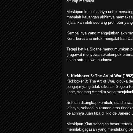
ditutup matanya.
Meskipun keinginannya untuk bersaing
masalah keuangan akhirnya memaksa S
dijalankan oleh seorang promotor yan
Kembalinya yang mengejutkan akhirnya
Kurt, berusaha untuk mengalahkan Dav
Tetapi ketika Sloane mengumumkan pe
(Tagawa) menyewa sekelompok prema
salah satu siswa mudanya.
3. Kickboxer 3: The Art of War (1992
Kickboxer 3: The Art of War, dibuka de
pengejar yang tidak dikenal. Segera te
Lane, seorang Amerika yang menjalanka
Setelah ditangkap kembali, dia dibaw
lainnya, sebagai hukuman atas tindak
pelatihnya Xian tiba di Rio de Janeiro
Meskipun Xian sebagian besar tertarik
menolak gagasan yang mendukung bers