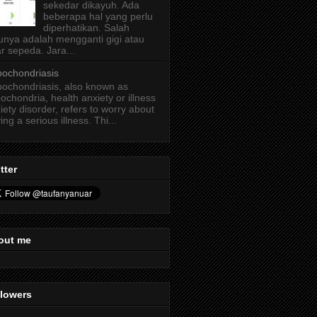
sekedar dikayuh. Ada
beberapa hal yang perlu
diperhatikan. Salah
unya adalah mengganti gigi atau
r sepeda. Jara...
ochondriasis
ochondriasis, also known as
ochondria, health anxiety or illness
iety disorder, refers to worry about
ing a serious illness. Thi...
tter
out me
llowers