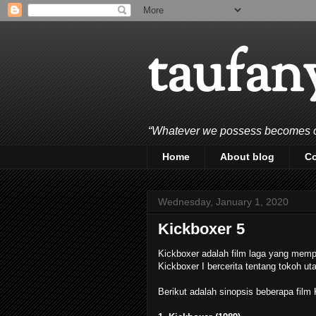
taufan
“Whatever we possess becomes of 
Home
About blog
C
Wednesday, January 1, 2020
Kickboxer 5
Kickboxer adalah film laga yang mempu
Kickboxer I bercerita tentang tokoh 
Berikut adalah sinopsis beberapa film 