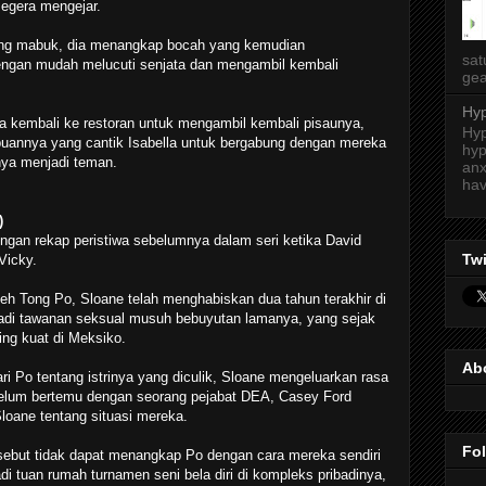
segera mengejar.
ng mabuk, dia menangkap bocah yang kemudian
sat
engan mudah melucuti senjata dan mengambil kembali
gea
Hyp
ya kembali ke restoran untuk mengambil kembali pisaunya,
Hyp
uannya yang cantik Isabella untuk bergabung dengan mereka
hyp
nya menjadi teman.
anx
hav
)
engan rekap peristiwa sebelumnya dalam seri ketika David
Twi
Vicky.
eh Tong Po, Sloane telah menghabiskan dua tahun terakhir di
njadi tawanan seksual musuh bebuyutan lamanya, yang sejak
ling kuat di Meksiko.
Ab
ari Po tentang istrinya yang diculik, Sloane mengeluarkan rasa
belum bertemu dengan seorang pejabat DEA, Casey Ford
loane tentang situasi mereka.
Fo
ebut tidak dapat menangkap Po dengan cara mereka sendiri
 tuan rumah turnamen seni bela diri di kompleks pribadinya,