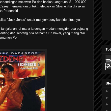
tandingan melawan Po dan hadiah uang tunai $ 1.000.000.
, Casey menawarkan untuk melepaskan Sloane jika dia akan
 Po sendiri.
lias "Jack Jones" untuk menyembunyikan identitasnya.
hian jalanan, di mana ia dengan mudah mengirim dua pejuang
nting dari seorang pria bernama Brubaker, yang mengintai
urnamen Po.
To
2
Blo
►
►
►
►