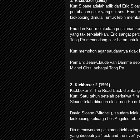
1. Kickboxer (1989)
Kurt Sloane adalah adik dari Eric Sloa
pertahanan gelar yang sukses, Eric ter
kickboxing dimulai, untuk lebih memb
Eric dan Kurt melakukan perjalanan k
yang tak terkalahkan. Eric sangat perc
Tong Po menendang pilar beton untuk
Kurt memohon agar saudaranya tidak b
Pemain: Jean-Claude van Damme seba
Michel Qissi sebagai Tong Po
2. Kickboxer 2 (1991)
Kickboxer 2: The Road Back dibintangi
Kurt. Satu tahun setelah peristiwa fi
Sloane telah dibunuh oleh Tong Po di 
David Sloane (Mitchell), saudara lela
kickboxing keluarga Los Angeles teta
Dia menawarkan pelajaran kickboxing 
yang disebutnya "rock and the river