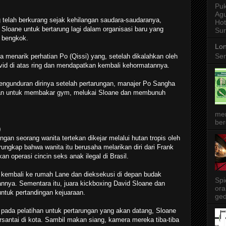
Puk
Agu
 telah berkurang sejak kehilangan saudara-saudaranya,
Ho
loane untuk bertarung lagi dalam organisasi baru yang
Sur
g bengkok.
Lon
Sen
 menarik perhatian Po (Qissi) yang, setelah dikalahkan oleh
id di atas ring dan mendapatkan kembali kehormatannya.
ngunduran dirinya setelah pertarungan, manajer Po Sangha
n untuk membakar gym, melukai Sloane dan membunuh
me
ber
)
ngan seorang wanita tertekan dikejar melalui hutan tropis oleh
rungkap bahwa wanita itu berusaha melarikan diri dari Frank
n operasi cincin seks anak ilegal di Brasil.
a kembali ke rumah Lane dan dieksekusi di depan budak
Spi
annya. Sementara itu, juara kickboxing David Sloane dan
ora
 untuk pertandingan kejuaraan.
ged
 pada pelatihan untuk pertarungan yang akan datang, Sloane
antai di kota. Sambil makan siang, kamera mereka tiba-tiba