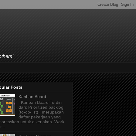
others"
pular Posts
Kanban Board
Kanban Board Terdiri
dari: Prioritized backlog
(to-do-list) : merupakan
daftar pekerjaan yang
rioritaskan untuk dikerjakan. Work
r...