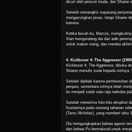
dicuri oleh pencuri muda, dan Sloane 
Setelah menangkis sepasang penyera
mengacungkan pisau, tetapi Sloane d
kamera.
Ketika bocah itu, Marcos, mengikutin
Xian mengundang dia dan adik peremp
untuk makan siang, dan mereka akhir
4. Kickboxer 4: The Aggressor (1994
Kickboxer 4: The Aggressor, dibuka d
Sloane menulis surat kepada istrinya, 
Setelah dijebak karena pembunuhan ol
penjara, sementara istrinya telah me
itu menjadi salah satu raja narkoba pa
Setelah menerima foto-foto eksplisit d
frustasinya pada seorang tahanan se
(Tamu Nicholas), yang memberi tahu S
Dia mengungkapkan bahwa agensi ters
dan bahwa Po bermaksud untuk menjadi