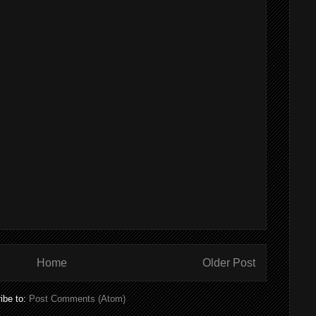
Home
Older Post
ibe to:
Post Comments (Atom)