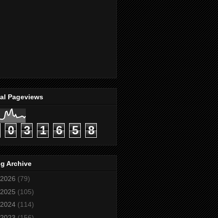
tal Pageviews
0
3
1
6
5
8
g Archive
2026
(79)
2025
(105)
2024
(114)
2023
(156)