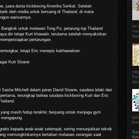
ne, juara dunia kickboxing Amerika Serikat. Setelah
tarik oleh media untuk bersaing di Thailand, di mana
angun warisannya.
ini
e Bangkok untuk melawan Tong Po, petarung top Thailand
men
aya diri tetapi Kurt khawatir, terutama setelah menyaksikan
favo
 mempersiapkan pertarungan.
ertengkar, tetapi Eric menepis kekhawatiran.
gai Kurt Sloane
neg
Per
dep
 Sasha Mitchell dalam peran David Sloane, saudara lelaki dari
lm pertama, terungkap bahwa saudara kickboxing Kurt dan Eric
Thailand.
ki yang masih hidup terakhir, berjuang untuk menjaga gym
(pr
p mengapung.
kun
gratis kepada anak-anak setempat, sering menunjukkan teknik
Gar
" yang memungkinkannya bertahan melawan serangan saat
Ket