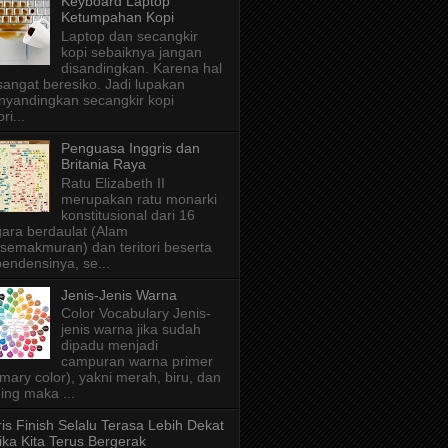
Keyboard Laptop
Ketumpahan Kopi
Laptop dan secangkir
kopi sebaiknya jangan
disandingkan. Karena hal
 sangat beresiko. Jadi lupakan
yandingkan secangkir kopi
ri...
Penguasa Inggris dan
Britania Raya
Ratu Elizabeth II
merupakan ratu monarki
konstitusional dari 16
ara berdaulat (Alam
semakmuran) dan teritori beserta
endensinya, se...
Jenis-Jenis Warna
Color Vocabulary Jenis-
jenis warna jika sudah
dipadu menjadi
campuran warna primer
imary color), yakni merah, biru, dan
ing maka ...
is Finish Selalu Terasa Lebih Dekat
ika Kita Terus Bergerak